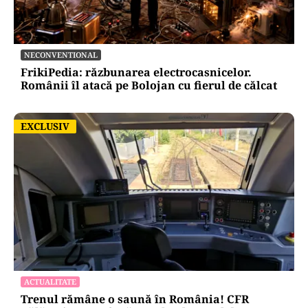
NECONVENTIONAL
FrikiPedia: răzbunarea electrocasnicelor.
Românii îl atacă pe Bolojan cu fierul de călcat
EXCLUSIV
EXCLUSIV
ACTUALITATE
Trenul rămâne o saună în România! CFR