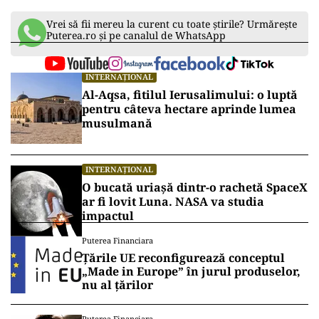
Vrei să fii mereu la curent cu toate știrile? Urmărește
Puterea.ro și pe canalul de WhatsApp
INTERNAȚIONAL
Al-Aqsa, fitilul Ierusalimului: o luptă
pentru câteva hectare aprinde lumea
musulmană
INTERNAȚIONAL
O bucată uriașă dintr-o rachetă SpaceX
ar fi lovit Luna. NASA va studia
impactul
Puterea Financiara
Țările UE reconfigurează conceptul
„Made in Europe” în jurul produselor,
nu al țărilor
Puterea Financiara