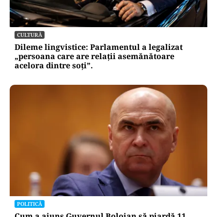
CULTURĂ
Dileme lingvistice: Parlamentul a legalizat
„persoana care are relații asemănătoare
acelora dintre soți”.
POLITICĂ
Cum a ajuns Guvernul Bolojan să piardă 11