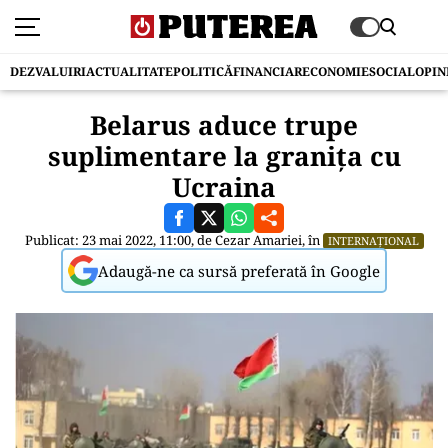
DEZVALUIRI
ACTUALITATE
POLITICĂ
FINANCIAR
ECONOMIE
SOCIAL
OPIN
Belarus aduce trupe
suplimentare la granița cu
Ucraina
Publicat: 23 mai 2022, 11:00, de
Cezar Amariei
, în
INTERNAȚIONAL
Adaugă-ne ca sursă preferată în Google