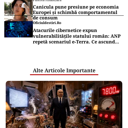
Canicula pune presiune pe economia
Europei și schimbă comportamentul
de consum
Oficiuldestiri.ro
Atacurile cibernetice expun
vulnerabilitățile statului român: ANP
repetă scenariul e‑Terra. Ce ascund
comunicările oficiale și cine răspunde
pentru mentenanța IT a instituțiilor
publice
Alte Articole Importante