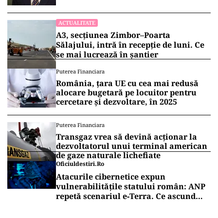
ACTUALITATE
A3, secțiunea Zimbor–Poarta
Sălajului, intră în recepție de luni. Ce
se mai lucrează în șantier
Puterea Financiara
România, țara UE cu cea mai redusă
alocare bugetară pe locuitor pentru
cercetare și dezvoltare, în 2025
Puterea Financiara
Transgaz vrea să devină acționar la
dezvoltatorul unui terminal american
de gaze naturale lichefiate
Oficiuldestiri.ro
Atacurile cibernetice expun
vulnerabilitățile statului român: ANP
repetă scenariul e‑Terra. Ce ascund
comunicările oficiale și cine răspunde
pentru mentenanța IT a instituțiilor