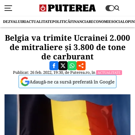
DEZVALUIRI
ACTUALITATE
POLITICĂ
FINANCIAR
ECONOMIE
SOCIAL
OPIN
Belgia va trimite Ucrainei 2.000
de mitraliere şi 3.800 de tone
de carburant
Publicat: 26 feb. 2022, 19:30, de
Puterea.ro
, în
ACTUALITATE
Adaugă-ne ca sursă preferată în Google