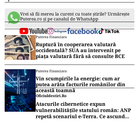
Vrei să fii mereu la curent cu toate știrile? Urmărește
Puterea.ro și pe canalul de WhatsApp
Puterea Financiara
Ruptură în cooperarea valutară
occidentală? SUA au intervenit pe
piața valutară fără să consulte BCE
Puterea Financiara
Vin scumpirile la energie: cum ar
putea arăta facturile românilor din
această toamnă
Oficiuldestiri.ro
Atacurile cibernetice expun
vulnerabilitățile statului român: ANP
repetă scenariul e‑Terra. Ce ascund
comunicările oficiale și cine răspunde
pentru mentenanța IT a instituțiilor
publice