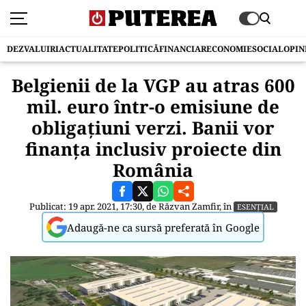
DEZVALUIRI
ACTUALITATE
POLITICĂ
FINANCIAR
ECONOMIE
SOCIAL
OPIN
Belgienii de la VGP au atras 600
mil. euro într-o emisiune de
obligațiuni verzi. Banii vor
finanța inclusiv proiecte din
România
Publicat: 19 apr. 2021, 17:30, de
Răzvan Zamfir
, în
ESENȚIAL
Adaugă-ne ca sursă preferată în Google