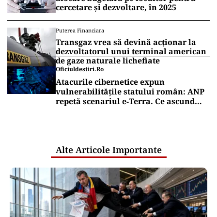
cercetare și dezvoltare, în 2025
Puterea Financiara
Transgaz vrea să devină acționar la
dezvoltatorul unui terminal american
de gaze naturale lichefiate
Oficiuldestiri.ro
Atacurile cibernetice expun
vulnerabilitățile statului român: ANP
repetă scenariul e‑Terra. Ce ascund
comunicările oficiale și cine răspunde
pentru mentenanța IT a instituțiilor
publice
Alte Articole Importante