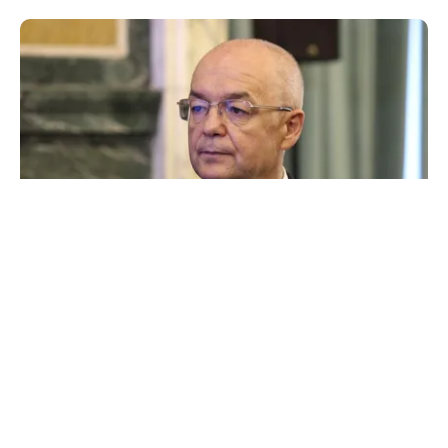
ACTUALITATE
Emil Boc refuză un nou mandat de premier:
„Mulțam fain, alții la rând!”
TOS
Politica Cookies
Protecția Datelor Personale
Despre Noi
Publicitate
Echipa