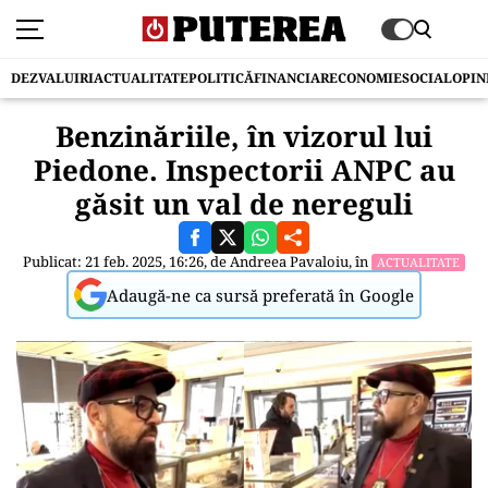
DEZVALUIRI
ACTUALITATE
POLITICĂ
FINANCIAR
ECONOMIE
SOCIAL
OPIN
Benzinăriile, în vizorul lui
Piedone. Inspectorii ANPC au
găsit un val de nereguli
Publicat: 21 feb. 2025, 16:26, de
Andreea Pavaloiu
, în
ACTUALITATE
Adaugă-ne ca sursă preferată în Google