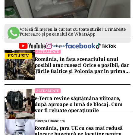
Vrei să fii mereu la curent cu toate știrile? Urmărește
Puterea.ro și pe canalul de WhatsApp
ACTUALITATE
EXCLUSIV
România, în fața scenariului unui
posibil atac rusesc! Orice e posibil, dar
Țările Baltice și Polonia par în prima
linie!
ACTUALITATE
e-Terra revine săptămâna viitoare,
după aproape o lună de blocaj. Cum
vor fi reluate operațiunile
Puterea Financiara
România, țara UE cu cea mai redusă
alocare bugetară pe locuitor pentru