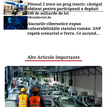
Pilonul 2 trece un prag istoric: câștigul
obținut pentru participanți a depășit
100 de miliarde de lei
Oficiuldestiri.ro
Atacurile cibernetice expun
vulnerabilitățile statului român: ANP
repetă scenariul e‑Terra. Ce ascund
comunicările oficiale și cine răspunde
pentru mentenanța IT a instituțiilor
publice
Alte Articole Importante