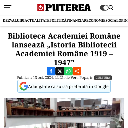
DEZVALUIRI
ACTUALITATE
POLITICĂ
FINANCIAR
ECONOMIE
SOCIAL
OPIN
Biblioteca Academiei Române
lansează „Istoria Bibliotecii
Academiei Române 1919 –
1947”
Publicat: 13 oct. 2024, 22:21, de
Vera Popa
, în
CULTURĂ
Adaugă-ne ca sursă preferată în Google