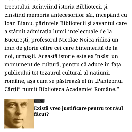
trecutului. Reînviind istoria Bibliotecii şi
cinstind memoria antecesorilor săi, începând cu
Ioan Bianu, părintele Bibliotecii şi savantul care
a stârnit admiraţia lumii intelectuale de la
Bucureşti, profesorul Nicolae Noica ridică un
imn de glorie către cei care binemerită de la
noi, urmaşii. Această istorie este ea însăşi un
monument de cultură, pentru că aduce în faţa
publicului tot tezaurul cultural al naţiunii
române, aşa cum se păstrează el în „Panteonul
Cărţii” numit Biblioteca Academiei Române.”
OPINII
Există vreo justificare pentru tot răul
făcut?