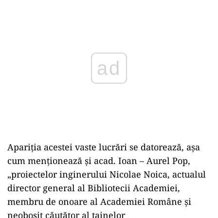
Play
Apariţia acestei vaste lucrări se datorează, aşa
cum menţionează şi acad. Ioan – Aurel Pop,
„proiectelor inginerului Nicolae Noica, actualul
director general al Bibliotecii Academiei,
membru de onoare al Academiei Române şi
neobosit căutător al tainelor