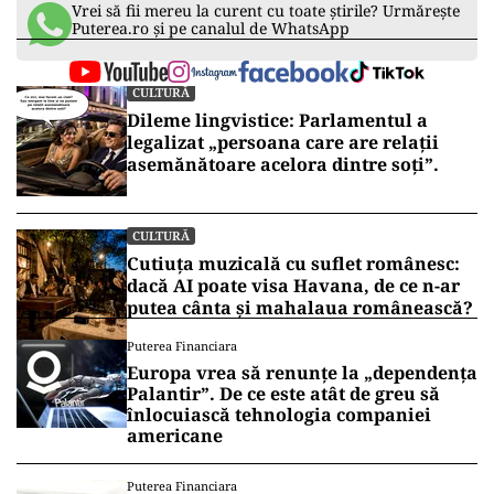
Vrei să fii mereu la curent cu toate știrile? Urmărește
Puterea.ro și pe canalul de WhatsApp
CULTURĂ
Dileme lingvistice: Parlamentul a
legalizat „persoana care are relații
asemănătoare acelora dintre soți”.
CULTURĂ
Cutiuța muzicală cu suflet românesc:
dacă AI poate visa Havana, de ce n-ar
putea cânta și mahalaua românească?
Puterea Financiara
Europa vrea să renunțe la „dependența
Palantir”. De ce este atât de greu să
înlocuiască tehnologia companiei
americane
Puterea Financiara