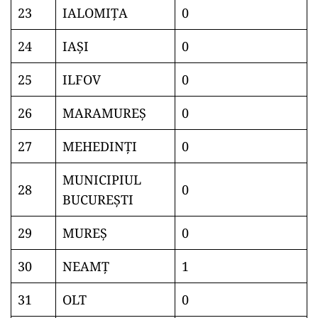
23
IALOMIŢA
0
24
IAŞI
0
25
ILFOV
0
26
MARAMUREŞ
0
27
MEHEDINŢI
0
MUNICIPIUL
28
0
BUCUREŞTI
29
MUREŞ
0
30
NEAMŢ
1
31
OLT
0