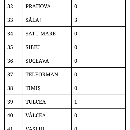
32
PRAHOVA
0
33
SĂLAJ
3
34
SATU MARE
0
35
SIBIU
0
36
SUCEAVA
0
37
TELEORMAN
0
38
TIMIŞ
0
39
TULCEA
1
40
VÂLCEA
0
41
VASLUI
0