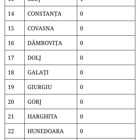
14
CONSTANŢA
0
15
COVASNA
0
16
DÂMBOVIŢA
0
17
DOLJ
0
18
GALAŢI
0
19
GIURGIU
0
20
GORJ
0
21
HARGHITA
0
22
HUNEDOARA
0