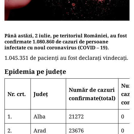
Până astăzi, 2 iulie, pe teritoriul României, au fost
confirmate 1.080.860 de cazuri de persoane
infectate cu noul coronavirus (COVID – 19).
1.045.351 de pacienți au fost declarați vindecați.
Epidemia pe județe
Num
Număr de cazuri
Nr. crt.
Județ
cazu
confirmate(total)
conf
1.
Alba
21272
0
2.
Arad
23676
0