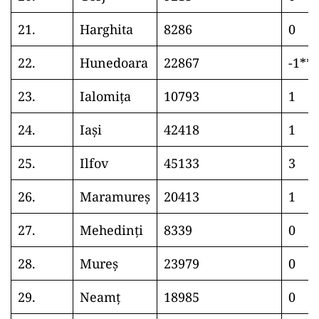
21.
Harghita
8286
0
22.
Hunedoara
22867
-1**
23.
Ialomița
10793
1
24.
Iași
42418
1
25.
Ilfov
45133
3
26.
Maramureș
20413
1
27.
Mehedinți
8339
0
28.
Mureș
23979
0
29.
Neamț
18985
0