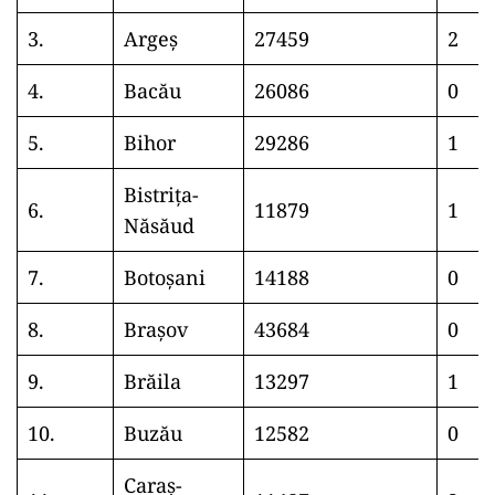
3.
Argeș
27459
2
4.
Bacău
26086
0
5.
Bihor
29286
1
Bistrița-
6.
11879
1
Năsăud
7.
Botoșani
14188
0
8.
Brașov
43684
0
9.
Brăila
13297
1
10.
Buzău
12582
0
Caraș-