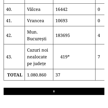
40.
Vâlcea
16442
0
41.
Vrancea
10693
0
Mun.
42.
183695
4
București
Cazuri noi
43.
nealocate
419*
7
pe județe
TOTAL
1.080.860
37
Play