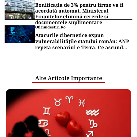
Bonificația de 3% pentru firme va fi
acordată automat. Ministerul
Finanțelor elimină cererile și
documentele suplimentare
Oficiuldestiri.ro
Atacurile cibernetice expun
vulnerabilitățile statului român: ANP
repetă scenariul e‑Terra. Ce ascund
comunicările oficiale și cine răspunde
pentru mentenanța IT a instituțiilor
publice
Alte Articole Importante