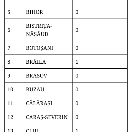
5
BIHOR
0
BISTRIŢA-
6
0
NĂSĂUD
7
BOTOŞANI
0
8
BRĂILA
1
9
BRAŞOV
0
10
BUZĂU
0
11
CĂLĂRAŞI
0
12
CARAŞ-SEVERIN
0
13
CLUJ
1