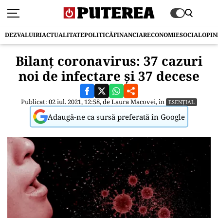
DEZVALUIRI
ACTUALITATE
POLITICĂ
FINANCIAR
ECONOMIE
SOCIAL
OPIN
Bilanț coronavirus: 37 cazuri
noi de infectare și 37 decese
Publicat: 02 iul. 2021, 12:58, de
Laura Macovei
, în
ESENȚIAL
Adaugă-ne ca sursă preferată în Google