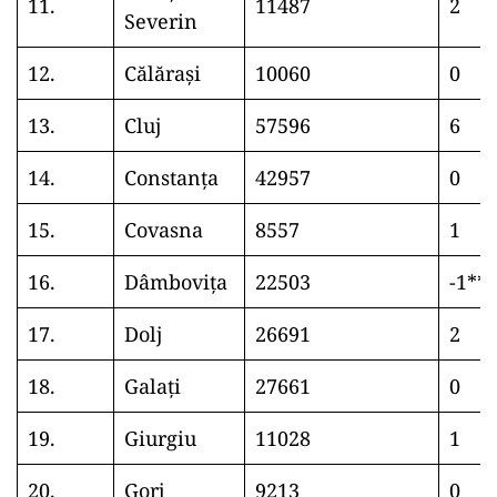
11.
11487
2
Severin
12.
Călărași
10060
0
13.
Cluj
57596
6
14.
Constanța
42957
0
15.
Covasna
8557
1
16.
Dâmbovița
22503
-1**
17.
Dolj
26691
2
18.
Galați
27661
0
19.
Giurgiu
11028
1
20.
Gorj
9213
0