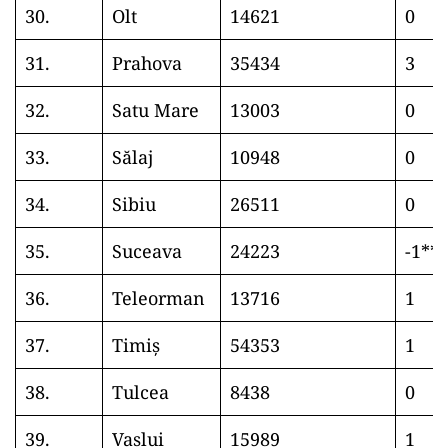
30.
Olt
14621
0
31.
Prahova
35434
3
32.
Satu Mare
13003
0
33.
Sălaj
10948
0
34.
Sibiu
26511
0
35.
Suceava
24223
-1**
36.
Teleorman
13716
1
37.
Timiș
54353
1
38.
Tulcea
8438
0
39.
Vaslui
15989
1