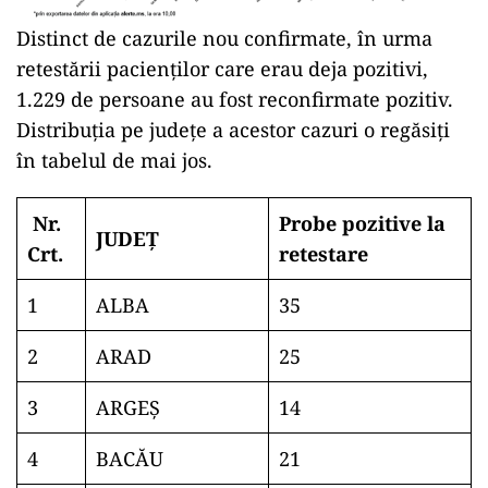
Distinct de cazurile nou confirmate, în urma
retestării pacienților care erau deja pozitivi,
1.229 de persoane au fost reconfirmate pozitiv.
Distribuția pe județe a acestor cazuri o regăsiți
în tabelul de mai jos.
Nr.
Probe pozitive la
JUDEȚ
Crt.
retestare
1
ALBA
35
2
ARAD
25
3
ARGEŞ
14
4
BACĂU
21