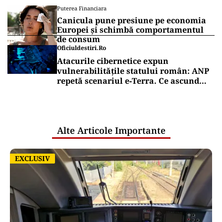
Puterea Financiara
Canicula pune presiune pe economia
Europei și schimbă comportamentul
de consum
Oficiuldestiri.ro
Atacurile cibernetice expun
vulnerabilitățile statului român: ANP
repetă scenariul e‑Terra. Ce ascund
comunicările oficiale și cine răspunde
pentru mentenanța IT a instituțiilor
publice
Alte Articole Importante
EXCLUSIV
EXCLUSIV