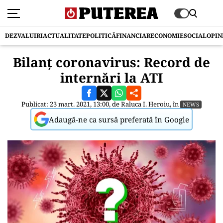
DEZVALUIRI
ACTUALITATE
POLITICĂ
FINANCIAR
ECONOMIE
SOCIAL
OPIN
Bilanț coronavirus: Record de
internări la ATI
Publicat: 23 mart. 2021, 13:00, de
Raluca I. Heroiu
, în
NEWS
Adaugă-ne ca sursă preferată în Google