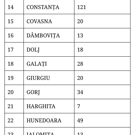
14
CONSTANŢA
121
15
COVASNA
20
16
DÂMBOVIŢA
13
17
DOLJ
18
18
GALAŢI
28
19
GIURGIU
20
20
GORJ
34
21
HARGHITA
7
22
HUNEDOARA
49
23
IALOMIŢA
13