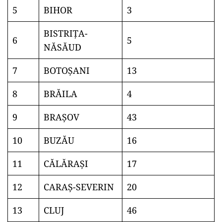
5
BIHOR
3
BISTRIŢA-
6
5
NĂSĂUD
7
BOTOŞANI
13
8
BRĂILA
4
9
BRAŞOV
43
10
BUZĂU
16
11
CĂLĂRAŞI
17
12
CARAŞ-SEVERIN
20
13
CLUJ
46