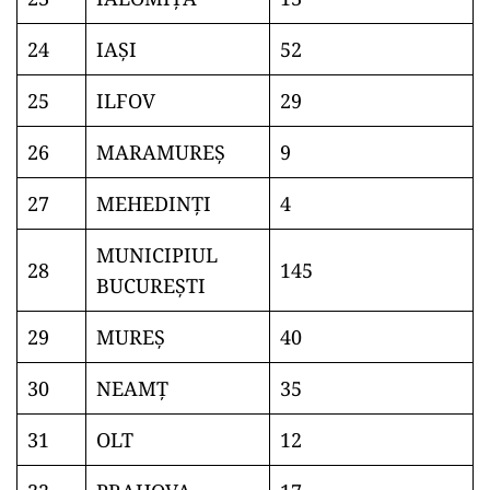
24
IAŞI
52
25
ILFOV
29
26
MARAMUREŞ
9
27
MEHEDINŢI
4
MUNICIPIUL
28
145
BUCUREŞTI
29
MUREŞ
40
30
NEAMŢ
35
31
OLT
12