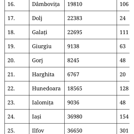
16.
Dâmbovița
19810
106
17.
Dolj
22383
24
18.
Galați
22695
111
19.
Giurgiu
9138
63
20.
Gorj
8245
48
21.
Harghita
6767
20
22.
Hunedoara
18565
128
23.
Ialomița
9036
48
24.
Iași
36980
154
25.
Ilfov
36650
301