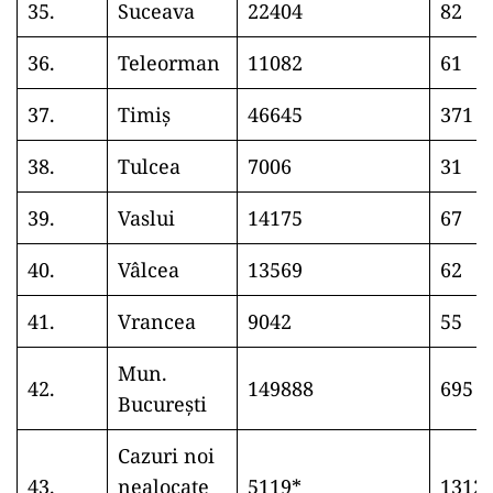
35.
Suceava
22404
82
36.
Teleorman
11082
61
37.
Timiș
46645
371
38.
Tulcea
7006
31
39.
Vaslui
14175
67
40.
Vâlcea
13569
62
41.
Vrancea
9042
55
Mun.
42.
149888
695
București
Cazuri noi
43.
nealocate
5119*
1312