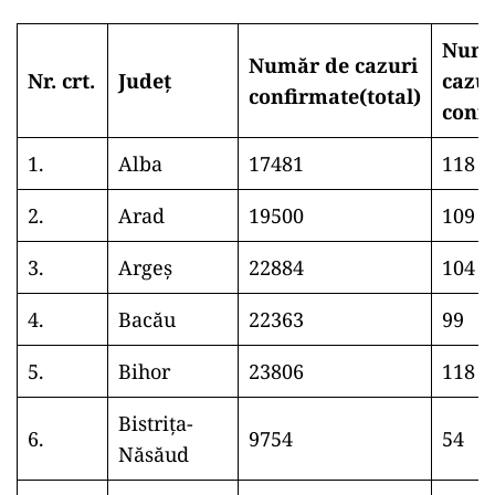
Numă
Număr de cazuri
Nr. crt.
Județ
cazu
confirmate(total)
conf
1.
Alba
17481
118
2.
Arad
19500
109
3.
Argeș
22884
104
4.
Bacău
22363
99
5.
Bihor
23806
118
Bistrița-
6.
9754
54
Năsăud