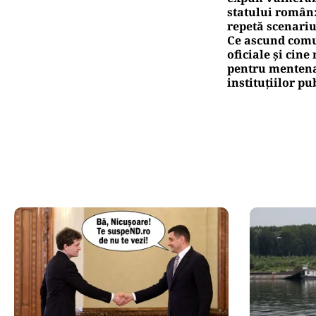
Ță
pr
Pute
Ca
co
Oficiuldestiri.ro
Atacurile ciber
expun vulnerabi
statului român
repetă scenariu
Ce ascund comu
oficiale și cin
pentru mentena