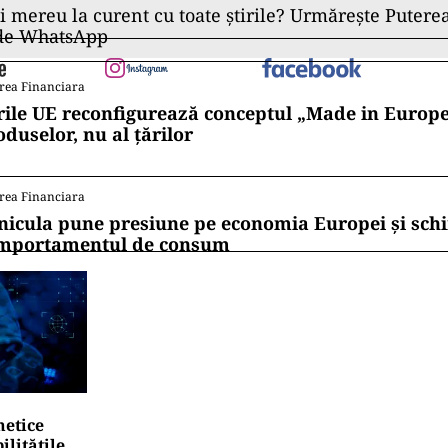
ad
ndială a Sănătăţii (OMS) estimează, ţinând cont de
ea legată în mod direct şi indirect de covid-19, că bi
utea fi de două-trei ori mai mare decât cel raportat.
ii mereu la curent cu toate știrile? Urmărește Puterea
 de WhatsApp
rea Financiara