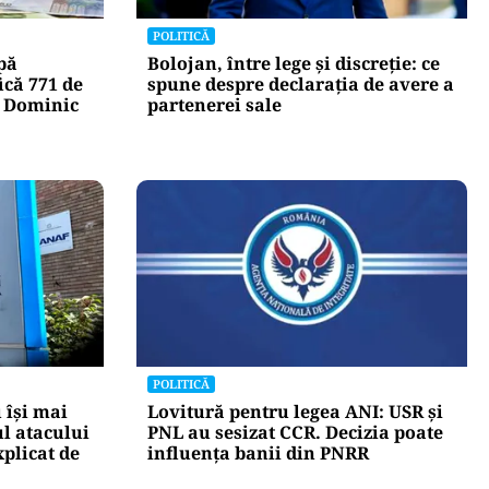
POLITICĂ
pă
Bolojan, între lege și discreție: ce
ică 771 de
spune despre declarația de avere a
u Dominic
partenerei sale