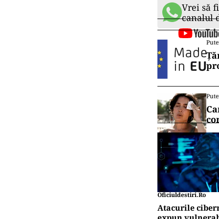
Organizaţia Mo
supramortalitat
pandemiei ar p
Vrei să f
canalul
Pute