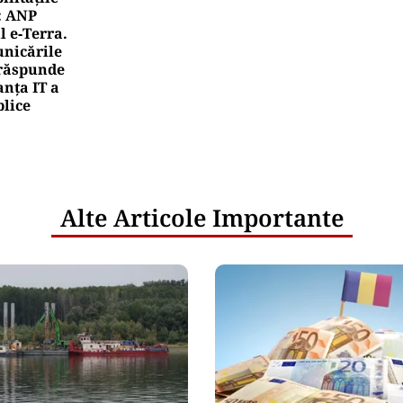
rile UE reconfigurează conceptul „Made in Europe
oduselor, nu al țărilor
rea Financiara
nicula pune presiune pe economia Europei și sc
mportamentul de consum
netice
litățile
: ANP
l e‑Terra.
nicările
e răspunde
nța IT a