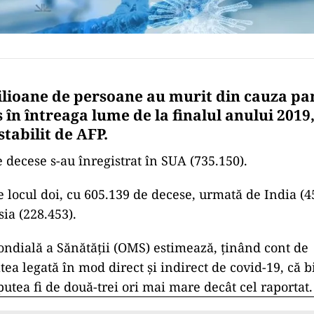
ilioane de persoane au murit din cauza p
 în întreaga lume de la finalul anului 201
stabilit de AFP.
 decese s-au înregistrat în SUA (735.150).
pe locul doi, cu 605.139 de decese, urmată de India (
sia (228.453).