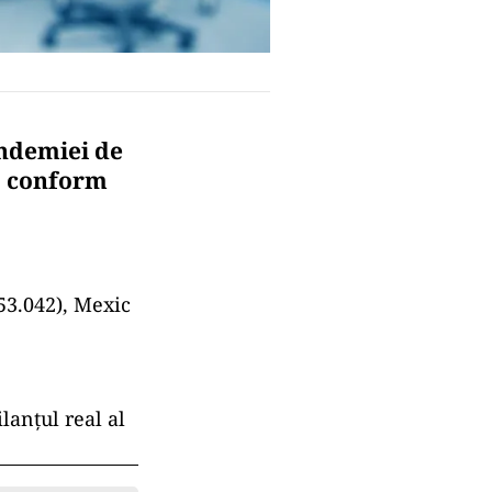
andemiei de
9, conform
453.042), Mexic