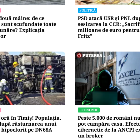
blice
Alte Articole Importante
POLITICĂ
două mâine: de ce
PSD atacă USR și PNL du
 sunt scufundate toate
sesizarea la CCR: „Sacrif
unăre? Explicația
milioane de euro pentr