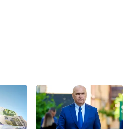
” în jurul
himbă