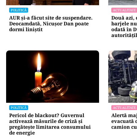
instituțiilor pu
POLITICĂ
ACTUALITATE
AUR și-a făcut site de suspendare.
Două azi, 
Deocamdată, Nicușor Dan poate
barjele nu
dormi liniștit
odată în D