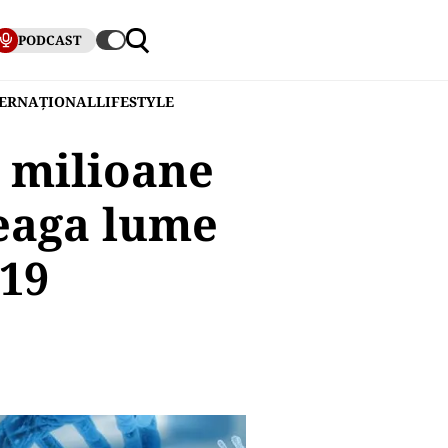
PODCAST
TERNAȚIONAL
LIFESTYLE
9 milioane
reaga lume
019