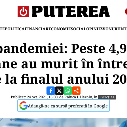
TE
POLITICĂ
FINANCIAR
ECONOMIE
SOCIAL
OPINII
ZVONURI
IN
pandemiei: Peste 4,
ne au murit în înt
 la finalul anului 2
Publicat: 24 oct. 2021, 16:00, de
Raluca I. Heroiu
, în
ESENȚIAL
Adaugă-ne ca sursă preferată în Google