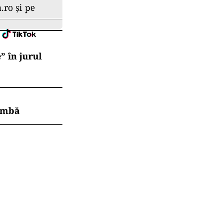
lanţul real al
.ro și pe