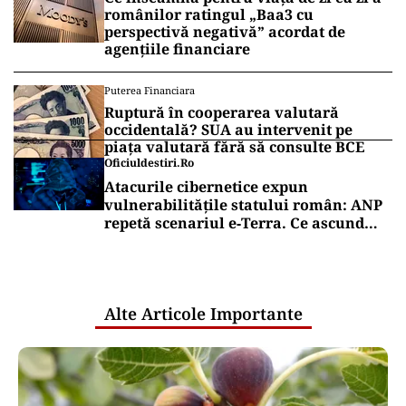
românilor ratingul „Baa3 cu
perspectivă negativă” acordat de
agențiile financiare
Puterea Financiara
Ruptură în cooperarea valutară
occidentală? SUA au intervenit pe
piața valutară fără să consulte BCE
Oficiuldestiri.ro
Atacurile cibernetice expun
vulnerabilitățile statului român: ANP
repetă scenariul e‑Terra. Ce ascund
comunicările oficiale și cine răspunde
pentru mentenanța IT a instituțiilor
publice
Alte Articole Importante