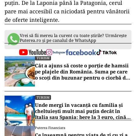
puțin. De la Laponia până la Patagonia, cerul
pare mai accesibil ca niciodată pentru vânătorii
de oferte inteligente.
Vrei să fii mereu la curent cu toate știrile? Urmărește
Puterea.ro și pe canalul de WhatsApp
TURISM
Cât a ajuns să coste o porție de hamsii
pe plajele din România. Suma pe care
o scoți din buzunar pentru o ciorbă de
pește sau saramură de crap la Eforie
Nord
TURISM
Unde mergi în vacanță cu familia și
cheltuiești mult mai puțin decât în
Italia sau Spania: bere la 3 euro, cină
completă sub 100 de euro
Puterea Financiara
Ce înseamnă pentru viața de zi cu zi a