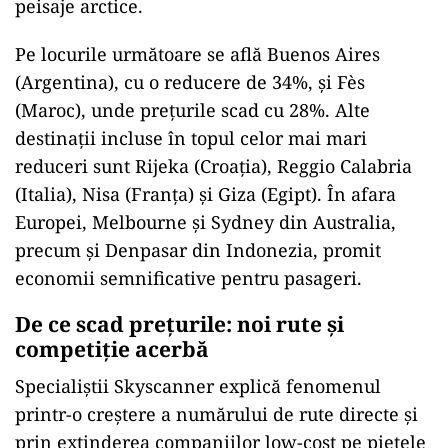
peisaje arctice.
Pe locurile următoare se află Buenos Aires
(Argentina), cu o reducere de 34%, și Fès
(Maroc), unde prețurile scad cu 28%. Alte
destinații incluse în topul celor mai mari
reduceri sunt Rijeka (Croația), Reggio Calabria
(Italia), Nisa (Franța) și Giza (Egipt). În afara
Europei, Melbourne și Sydney din Australia,
precum și Denpasar din Indonezia, promit
economii semnificative pentru pasageri.
De ce scad prețurile: noi rute și
competiție acerbă
Specialiștii Skyscanner explică fenomenul
printr-o creștere a numărului de rute directe și
prin extinderea companiilor low-cost pe piețele