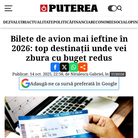
DEZVALUIRI
ACTUALITATE
POLITICĂ
FINANCIAR
ECONOMIE
SOCIAL
OPIN
Bilete de avion mai ieftine în
2026: top destinații unde vei
zbura cu buget redus
Publicat: 14 oct. 2025, 22:58, de
Nitulescu Gabriel
, în
TURISM
Adaugă-ne ca sursă preferată în Google