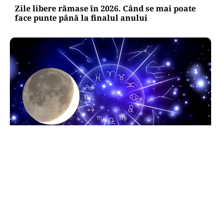
Zile libere rămase în 2026. Când se mai poate
face punte până la finalul anului
HOROSCOP
Horoscop 9 august 2026. Capricornii primesc o
veste neașteptată, Scorpionii deschid un capitol
sentimental