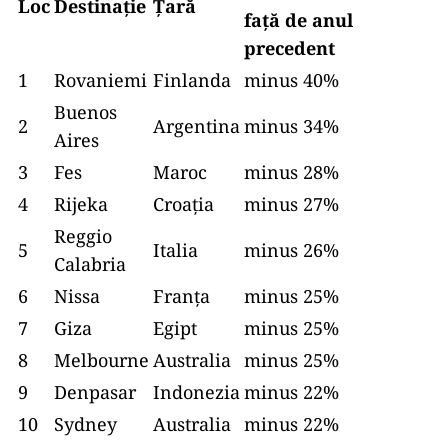
Loc
Destinație
Țară
față de anul
precedent
1
Rovaniemi
Finlanda
minus 40%
Buenos
2
Argentina
minus 34%
Aires
3
Fes
Maroc
minus 28%
4
Rijeka
Croaţia
minus 27%
Reggio
5
Italia
minus 26%
Calabria
6
Nissa
Franţa
minus 25%
7
Giza
Egipt
minus 25%
8
Melbourne
Australia
minus 25%
9
Denpasar
Indonezia
minus 22%
10
Sydney
Australia
minus 22%