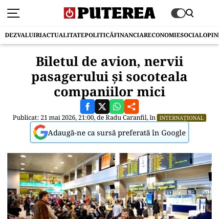
DEZVALUIRI
ACTUALITATE
POLITICĂ
FINANCIAR
ECONOMIE
SOCIAL
OPIN
Biletul de avion, nervii
pasagerului și socoteala
companiilor mici
Publicat: 21 mai 2026, 21:00, de
Radu Caranfil
, în
INTERNAȚIONAL
Adaugă-ne ca sursă preferată în Google