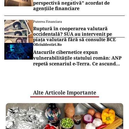
perspectivă negativă” acordat de
agențiile financiare
Puterea Financiara
Ruptură în cooperarea valutară
occidentală? SUA au intervenit pe
piața valutară fără să consulte BCE
Oficiuldestiri.ro
Atacurile cibernetice expun
vulnerabilitățile statului român: ANP
repetă scenariul e‑Terra. Ce ascund
comunicările oficiale și cine răspunde
pentru mentenanța IT a instituțiilor
publice
Alte Articole Importante