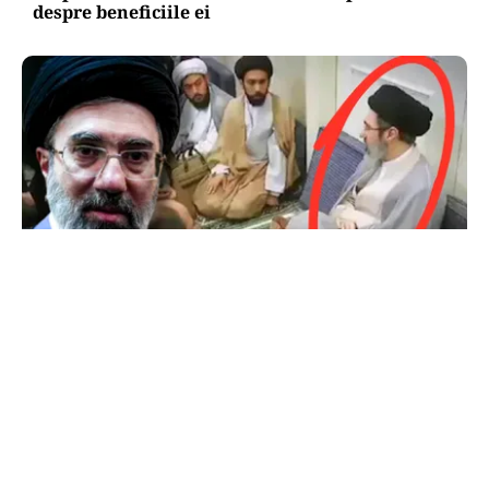
despre beneficiile ei
INTERNAȚIONAL
Primele imagini cu Mojtaba Khamenei. Liderul
Iranului nu a mai fost văzut de aproape 5 luni
TOS
Politica Cookies
Protecția Datelor Personale
Despre Noi
Publicitate
Echipa