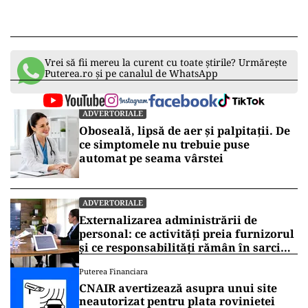
Vrei să fii mereu la curent cu toate știrile? Urmărește
Puterea.ro și pe canalul de WhatsApp
ADVERTORIALE
Oboseală, lipsă de aer și palpitații. De
ce simptomele nu trebuie puse
automat pe seama vârstei
ADVERTORIALE
Externalizarea administrării de
personal: ce activități preia furnizorul
și ce responsabilități rămân în sarcina
companiei
Puterea Financiara
CNAIR avertizează asupra unui site
neautorizat pentru plata rovinietei