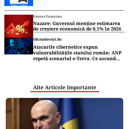
Puterea Financiara
Nazare: Guvernul menține estimarea
de creștere economică de 0,1% în 2026
Oficiuldestiri.ro
Atacurile cibernetice expun
vulnerabilitățile statului român: ANP
repetă scenariul e‑Terra. Ce ascund
comunicările oficiale și cine răspunde
pentru mentenanța IT a instituțiilor
publice
Alte Articole Importante