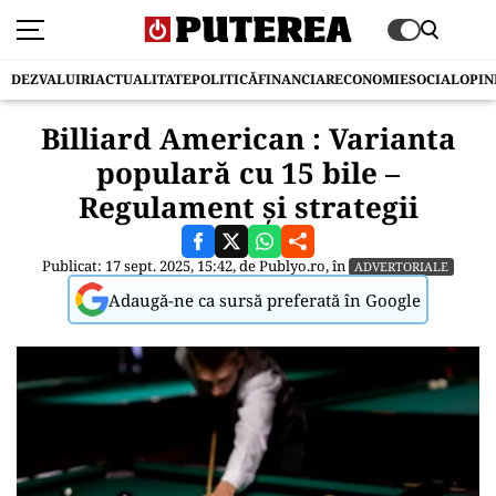
DEZVALUIRI
ACTUALITATE
POLITICĂ
FINANCIAR
ECONOMIE
SOCIAL
OPIN
Billiard American : Varianta
populară cu 15 bile –
Regulament și strategii
Publicat: 17 sept. 2025, 15:42, de
Publyo.ro
, în
ADVERTORIALE
Adaugă-ne ca sursă preferată în Google