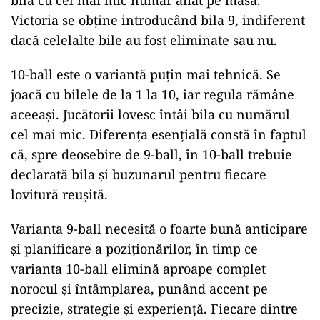
bila cu cel mai mic număr aflat pe masă.
Victoria se obține introducând bila 9, indiferent
dacă celelalte bile au fost eliminate sau nu.
10-ball este o variantă puțin mai tehnică. Se
joacă cu bilele de la 1 la 10, iar regula rămâne
aceeași. Jucătorii lovesc întâi bila cu numărul
cel mai mic. Diferența esențială constă în faptul
că, spre deosebire de 9-ball, în 10-ball trebuie
declarată bila și buzunarul pentru fiecare
lovitură reușită.
Varianta 9-ball necesită o foarte bună anticipare
și planificare a poziționărilor, în timp ce
varianta 10-ball elimină aproape complet
norocul și întâmplarea, punând accent pe
precizie, strategie și experiență. Fiecare dintre