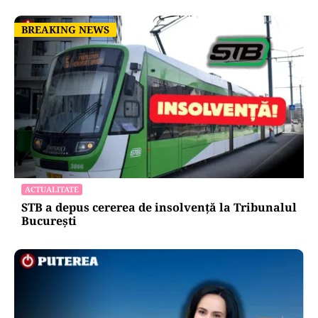
BREAKING NEWS
BREAKING NEWS
ACTUALITATE
STB a depus cererea de insolvență la Tribunalul
București