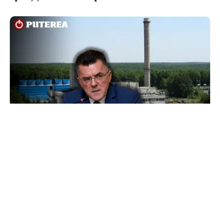
ACTUALITATE
Dan Dungaciu, critici dure la adresa
guvernanților în plină criză energetică:
„Guvernează pe un vulcan”
TOS
Politica Cookies
Protecția Datelor Personale
Despre Noi
Publicitate
Echipa