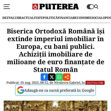
DEZVALUIRI
ACTUALITATE
POLITICĂ
FINANCIAR
ECONOMIE
SOCIAL
OPIN
Biserica Ortodoxă Română își
extinde imperiul imobiliar în
Europa, cu bani publici.
Achiziții imobiliare de
milioane de euro finanțate de
Statul Român
Publicat: 01 aug. 2025, 08:52, de
Nitulescu Gabriel
, în
DEZVĂLUIRI
Adaugă-ne ca sursă preferată în Google