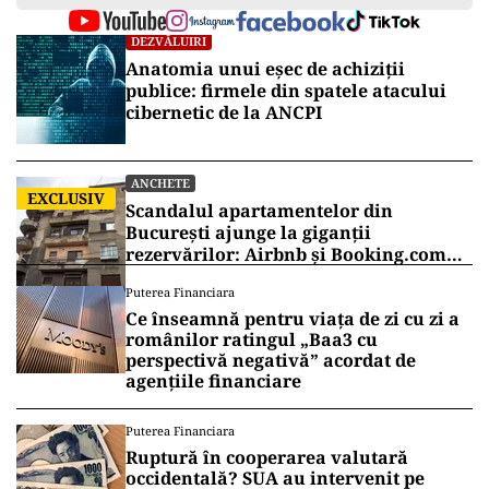
DEZVĂLUIRI
Anatomia unui eșec de achiziții
publice: firmele din spatele atacului
cibernetic de la ANCPI
ANCHETE
EXCLUSIV
Scandalul apartamentelor din
București ajunge la giganții
rezervărilor: Airbnb și Booking.com
anunță măsuri și cer respectarea legii
Puterea Financiara
Ce înseamnă pentru viața de zi cu zi a
românilor ratingul „Baa3 cu
perspectivă negativă” acordat de
agențiile financiare
Puterea Financiara
Ruptură în cooperarea valutară
occidentală? SUA au intervenit pe