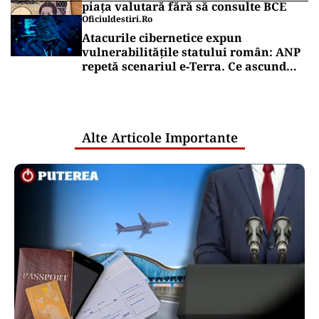
piața valutară fără să consulte BCE
Oficiuldestiri.ro
Atacurile cibernetice expun
vulnerabilitățile statului român: ANP
repetă scenariul e‑Terra. Ce ascund
comunicările oficiale și cine răspunde
pentru mentenanța IT a instituțiilor
publice
Alte Articole Importante