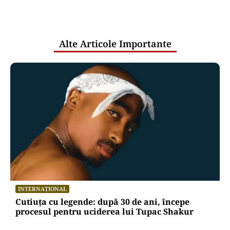
comunicările oficiale și cine răspunde
pentru mentenanța IT a instituțiilor
publice
Alte Articole Importante
INTERNAȚIONAL
Cutiuța cu legende: după 30 de ani, începe
procesul pentru uciderea lui Tupac Shakur