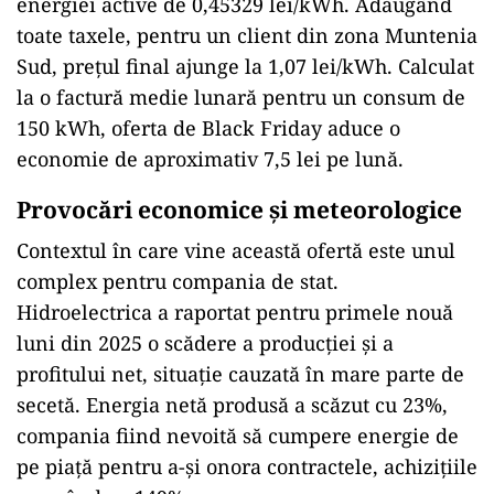
energiei active de 0,45329 lei/kWh. Adăug
ând
toate taxele, pentru un client din zona Muntenia
Sud, pre
țul final ajunge la 1,07 lei/kWh. Calculat
la o factură medie lunară pentru un consum de
150 kWh, oferta de Black Friday aduce o
economie de aproximativ 7,5 lei pe lună.
Provocări economice și meteorologice
Contextul
în care vine aceast
ă ofertă este unul
complex pentru compania de stat.
Hidroelectrica a raportat pentru primele nouă
luni din 2025 o scădere a producției și a
profitului net, situație cauzată
în mare parte de
secet
ă. Energia netă produsă a scăzut cu 23%,
compania fiind nevoită să cumpere energie de
pe piață pentru a-și onora contractele, achizițiile