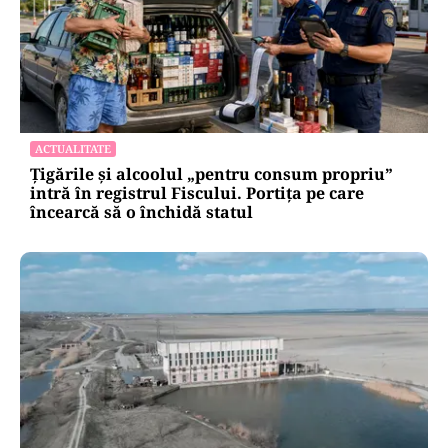
ACTUALITATE
Țigările și alcoolul „pentru consum propriu”
intră în registrul Fiscului. Portița pe care
încearcă să o închidă statul