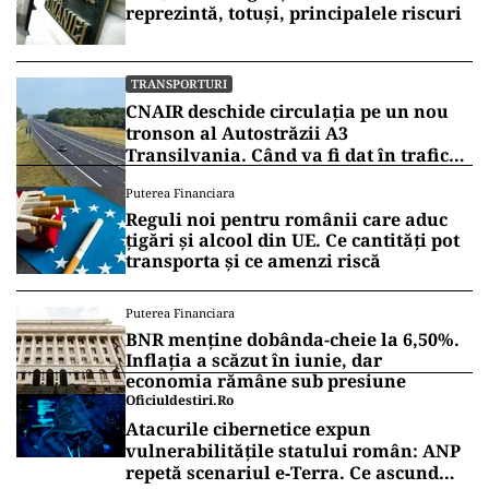
reprezintă, totuși, principalele riscuri
TRANSPORTURI
CNAIR deschide circulația pe un nou
tronson al Autostrăzii A3
Transilvania. Când va fi dat în trafic
lotul Zimbor – Poarta Sălajului
Puterea Financiara
Reguli noi pentru românii care aduc
țigări și alcool din UE. Ce cantități pot
transporta și ce amenzi riscă
Puterea Financiara
BNR menține dobânda-cheie la 6,50%.
Inflația a scăzut în iunie, dar
economia rămâne sub presiune
Oficiuldestiri.ro
Atacurile cibernetice expun
vulnerabilitățile statului român: ANP
repetă scenariul e‑Terra. Ce ascund