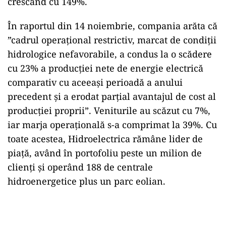
cresc
ând cu 149%.
În raportul din 14 noiembrie, compania ar
ăta că
”cadrul operațional restrictiv, marcat de condiții
hidrologice nefavorabile, a condus la o scădere
cu 23% a producției nete de energie electrică
comparativ cu aceeași perioadă a anului
precedent și a erodat parțial avantajul de cost al
producției proprii”. Veniturile au scăzut cu 7%,
iar marja operațională s-a comprimat la 39%. Cu
toate acestea, Hidroelectrica răm
âne lider de
pia
ță, av
ând în portofoliu peste un milion de
clien
ți și oper
ând 188 de centrale
hidroenergetice plus un parc eolian.