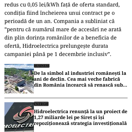
redus cu 0,05 lei/kWh față de oferta standard,
condiția fiind
încheierea unui contract pe o
perioad
ă de un an. Compania a subliniat că
”pentru că numărul mare de accesări ne arată
din plin dorința rom
ânilor de a beneficia de
ofert
ă, Hidroelectrica prelungește durata
campaniei p
ân
ă pe 1 decembrie inclusiv”.
BUSINESS
De la simbol al industriei românești la
ani de declin. Cea mai veche fabrică
din România încearcă să renască sub
umbrela Hidroelectrica
ENERGIE
Hidroelectrica renunță la un proiect de
1,27 miliarde lei pe Siret și își
repoziționează strategia investițională