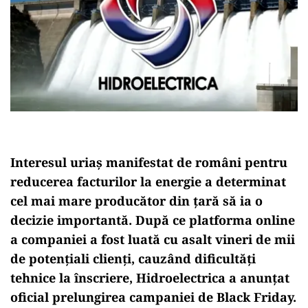
Interesul uriaș manifestat de rom
âni pentru
reducerea facturilor la energie a determinat
cel mai mare produc
ător din țară să ia o
decizie importantă. După ce platforma online
a companiei a fost luată cu asalt vineri de mii
de potențiali clienți, cauz
ând dificult
ăți
tehnice la
înscriere, Hidroelectrica a anun
țat
oficial prelungirea campaniei de Black Friday.