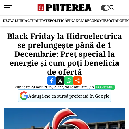
DEZVALUIRI
ACTUALITATE
POLITICĂ
FINANCIAR
ECONOMIE
SOCIAL
OPIN
Black Friday la Hidroelectrica
se prelungește până de 1
Decembrie: Preț special la
energie și cum poți beneficia
de ofertă
Publicat: 29 nov. 2025, 21:27, de
Ionut Jifcu
, în
ECONOMIE
Adaugă-ne ca sursă preferată în Google