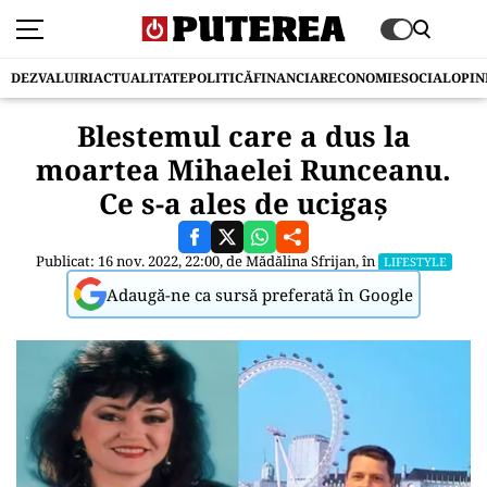
DEZVALUIRI
ACTUALITATE
POLITICĂ
FINANCIAR
ECONOMIE
SOCIAL
OPIN
Blestemul care a dus la
moartea Mihaelei Runceanu.
Ce s-a ales de ucigaș
Publicat: 16 nov. 2022, 22:00, de
Mădălina Sfrijan
, în
LIFESTYLE
Adaugă-ne ca sursă preferată în Google