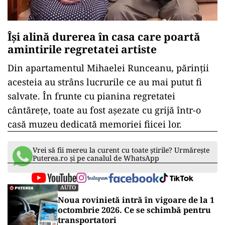
Își alină durerea în casa care poartă
amintirile regretatei artiste
Din apartamentul Mihaelei Runceanu, părinții
acesteia au strâns lucrurile ce au mai putut fi
salvate. În frunte cu pianina regretatei
cântărețe, toate au fost așezate cu grijă într-o
casă muzeu dedicată memoriei fiicei lor.
Vrei să fii mereu la curent cu toate știrile? Urmărește
Puterea.ro și pe canalul de WhatsApp
AUTO
Noua rovinietă intră în vigoare de la 1
octombrie 2026. Ce se schimbă pentru
transportatori