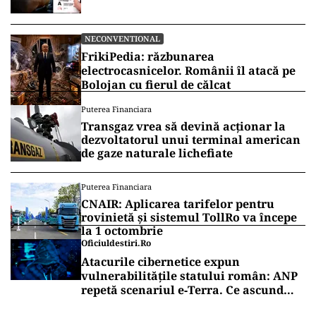
NECONVENTIONAL
FrikiPedia: răzbunarea
electrocasnicelor. Românii îl atacă pe
Bolojan cu fierul de călcat
Puterea Financiara
Transgaz vrea să devină acționar la
dezvoltatorul unui terminal american
de gaze naturale lichefiate
Puterea Financiara
CNAIR: Aplicarea tarifelor pentru
rovinietă și sistemul TollRo va începe
la 1 octombrie
Oficiuldestiri.ro
Atacurile cibernetice expun
vulnerabilitățile statului român: ANP
repetă scenariul e‑Terra. Ce ascund
comunicările oficiale și cine răspunde