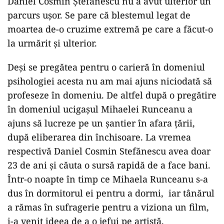
Daniel Cosmin Ștefănescu nu a avut ulterior un
parcurs ușor. Se pare că blestemul legat de
moartea de-o cruzime extremă pe care a făcut-o
la urmărit și ulterior.
Deși se pregătea pentru o carieră în domeniul
psihologiei acesta nu am mai ajuns niciodată să
profeseze în domeniu. De altfel după o pregătire
în domeniul ucigașul Mihaelei Runceanu a
ajuns să lucreze pe un șantier în afara țării,
după eliberarea din închisoare. La vremea
respectivă Daniel Cosmin Stefănescu avea doar
23 de ani și căuta o sursă rapidă de a face bani.
Într-o noapte în timp ce Mihaela Runceanu s-a
dus în dormitorul ei pentru a dormi,
iar tânărul
a rămas în sufragerie pentru a viziona un film,
i-a venit ideea de a o jefui pe artistă.