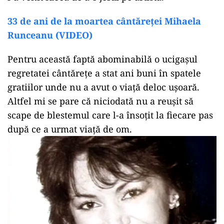
33 de ani de la moartea cântăreței Mihaela
Runceanu (VIDEO)
Pentru această faptă abominabilă o ucigașul
regretatei cântărețe a stat ani buni în spatele
gratiilor unde nu a avut o viață deloc ușoară.
Altfel mi se pare că niciodată nu a reușit să
scape de blestemul care l-a însoțit la fiecare pas
după ce a urmat viață de om.