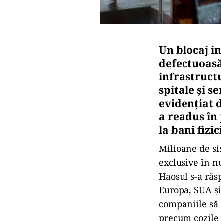
Un blocaj i
defectuoasă
infrastruct
spitale și s
evidențiat 
a readus în
la bani fizici
Milioane de si
exclusive în 
Haosul s-a răsp
Europa, SUA și
companiile să n
precum cozile 