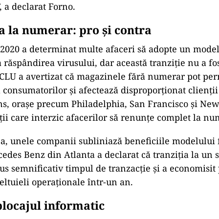
, a declarat Forno.
a la numerar: pro și contra
2020 a determinat multe afaceri să adopte un mode
 răspândirea virusului, dar această tranziție nu a fos
CLU a avertizat că magazinele fără numerar pot per
consumatorilor și afectează disproporționat clienții
ns, orașe precum Philadelphia, San Francisco și Ne
ții care interzic afacerilor să renunțe complet la nu
ea, unele companii subliniază beneficiile modelului
edes Benz din Atlanta a declarat că tranziția la un 
s semnificativ timpul de tranzacție și a economisit 
eltuieli operaționale într-un an.
blocajul informatic