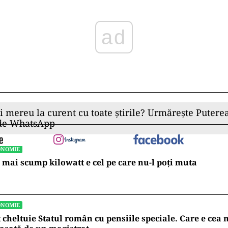
ad
ii mereu la curent cu toate știrile? Urmărește Puterea
 de WhatsApp
ONOMIE
 mai scump kilowatt e cel pe care nu-l poți muta
ONOMIE
 cheltuie Statul român cu pensiile speciale. Care e ce