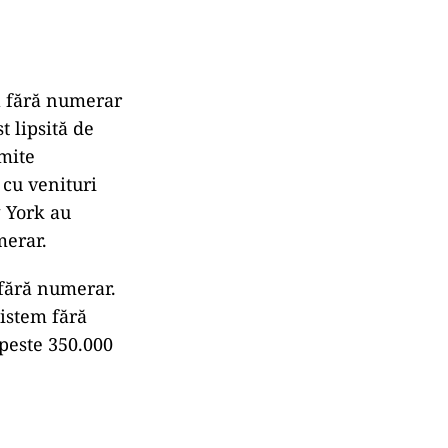
l fără numerar
t lipsită de
mite
 cu venituri
w York au
merar.
 fără numerar.
sistem fără
peste 350.000