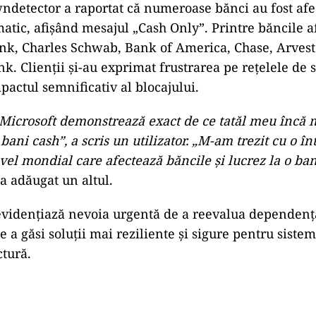
detector a raportat că numeroase bănci au fost afe
matic, afişând mesajul „Cash Only”. Printre băncile a
k, Charles Schwab, Bank of America, Chase, Arvest
k. Clienții și-au exprimat frustrarea pe rețelele de s
pactul semnificativ al blocajului.
Microsoft demonstrează exact de ce tatăl meu încă m
 bani cash”, a scris un utilizator. „M-am trezit cu o î
vel mondial care afectează băncile și lucrez la o ban
a adăugat un altul.
evidențiază nevoia urgentă de a reevalua dependenț
e a găsi soluții mai reziliente și sigure pentru siste
ctură.