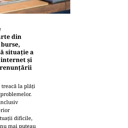
e
rte din
 burse,
ă situație a
internet și
 renunțării
treacă la plăți
 problemelor.
inclusiv
rior
ații dificile,
 nu mai puteau