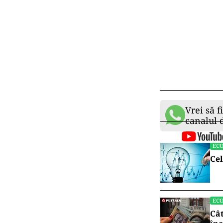
Vrei să f
canalul
EC
Cel
EC
Cât