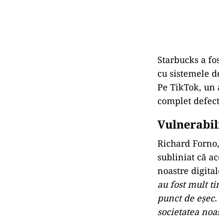
Starbucks a fo
cu sistemele d
Pe TikTok, un 
complet defect
Vulnerabili
Richard Forno,
subliniat că ac
noastre digita
au fost mult t
punct de eșec.
societatea noa