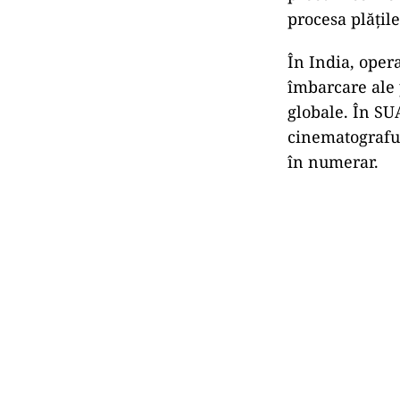
procesa plățile
În India, opera
îmbarcare ale 
globale. În SU
cinematograful
în numerar.