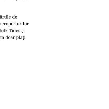
ărțile de
aeroporturilor
olk Tides și
a doar plăți