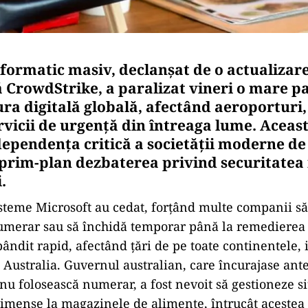
nformatic masiv, declanșat de o actualizar
 CrowdStrike, a paralizat vineri o mare pa
ura digitală globală, afectând aeroporturi,
ervicii de urgență din întreaga lume. Aceast
dependența critică a societății moderne de 
 prim-plan dezbaterea privind securitatea
.
steme Microsoft au cedat, forțând multe companii să 
numerar sau să închidă temporar până la remedierea
ândit rapid, afectând țări de pe toate continentele, 
 Australia. Guvernul australian, care încurajase ante
u folosească numerar, a fost nevoit să gestioneze situ
imense la magazinele de alimente, întrucât acestea