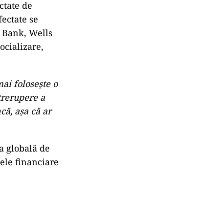
ctate de
fectate se
 Bank, Wells
ocializare,
ai folosește o
ntrerupere a
că, așa că ar
a globală de
mele financiare