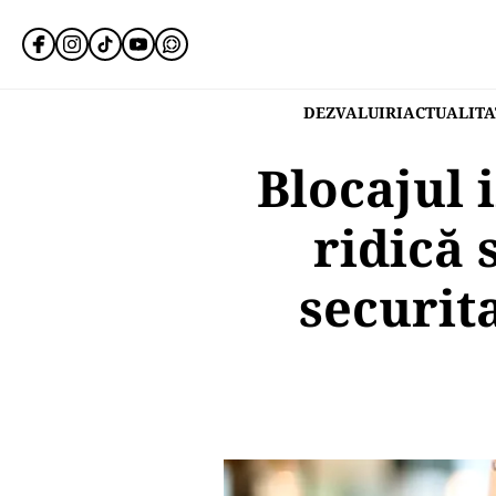
DEZVALUIRI
ACTUALITA
Blocajul 
ridică
securita