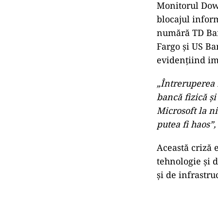
Monitorul Down
blocajul infor
numără TD Ban
Fargo și US Ban
evidențiind im
„Întreruperea 
bancă fizică și
Microsoft la ni
putea fi haos”,
Această criză 
tehnologie și d
și de infrastru