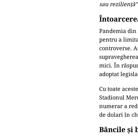
sau reziliență”
Întoarcere
Pandemia din 
pentru a limita
controverse. A
supravegherea 
mici. În răspu
adoptat legisla
Cu toate acest
Stadionul Merc
numerar a redu
de dolari în ch
Băncile și 