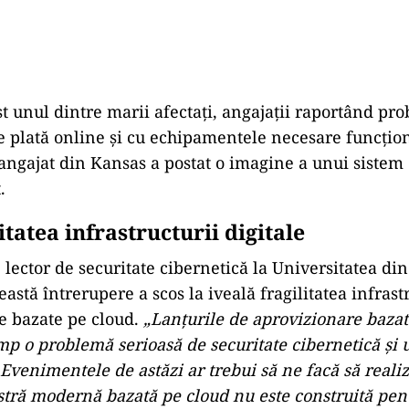
st unul dintre marii afectați, angajații raportând p
e plată online și cu echipamentele necesare funcționă
angajat din Kansas a postat o imagine a unui sistem 
.
tatea infrastructurii digitale
 lector de securitate cibernetică la Universitatea di
eastă întrerupere a scos la iveală fragilitatea infrast
le bazate pe cloud.
„Lanțurile de aprovizionare baza
imp o problemă serioasă de securitate cibernetică și 
 Evenimentele de astăzi ar trebui să ne facă să reali
stră modernă bazată pe cloud nu este construită pent