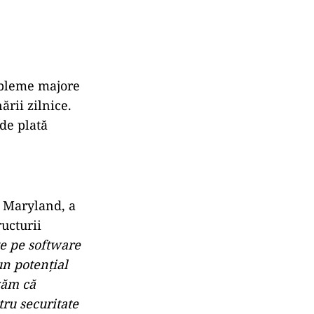
robleme majore
rii zilnice.
de plată
n Maryland, a
ructurii
te pe software
un potențial
zăm că
ru securitate