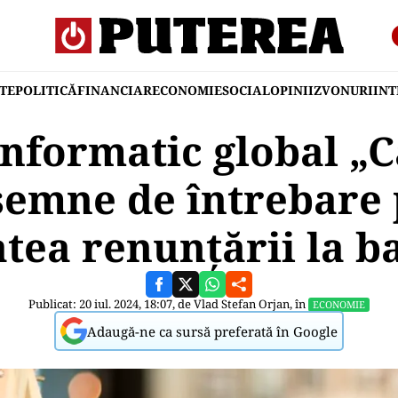
TE
POLITICĂ
FINANCIAR
ECONOMIE
SOCIAL
OPINII
ZVONURI
IN
informatic global „
 semne de întrebare 
tea renunțării la ba
Publicat: 20 iul. 2024, 18:07, de
Vlad Stefan Orjan
, în
ECONOMIE
Adaugă-ne ca sursă preferată în Google