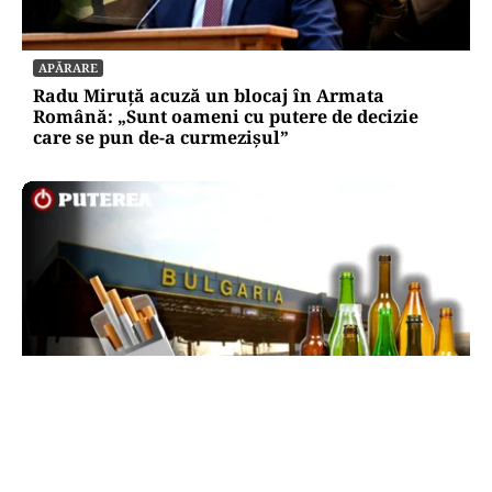
APĂRARE
Radu Miruță acuză un blocaj în Armata
Română: „Sunt oameni cu putere de decizie
care se pun de-a curmezișul”
LIFESTYLE
Reguli noi la vamă: Câte țigări și cât alcool mai