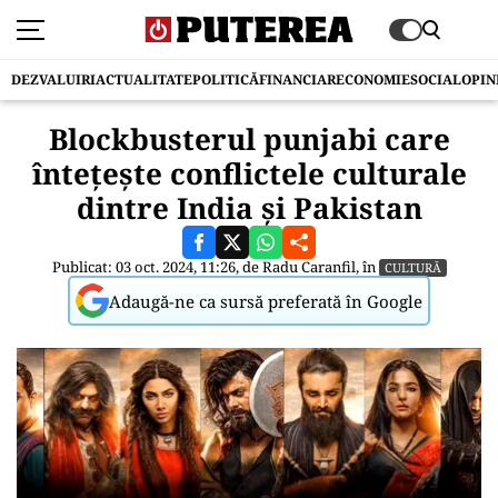
DEZVALUIRI
ACTUALITATE
POLITICĂ
FINANCIAR
ECONOMIE
SOCIAL
OPIN
Blockbusterul punjabi care
întețește conflictele culturale
dintre India și Pakistan
Publicat: 03 oct. 2024, 11:26, de
Radu Caranfil
, în
CULTURĂ
Adaugă-ne ca sursă preferată în Google