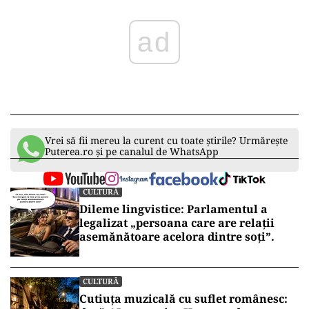
ad
Vrei să fii mereu la curent cu toate știrile? Urmărește
Puterea.ro și pe canalul de WhatsApp
CULTURĂ
Dileme lingvistice: Parlamentul a
legalizat „persoana care are relații
asemănătoare acelora dintre soți”.
CULTURĂ
Cutiuța muzicală cu suflet românesc: