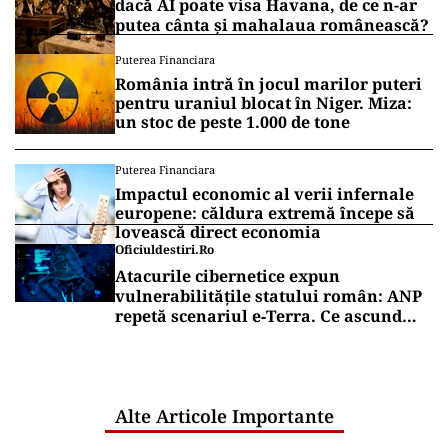
dacă AI poate visa Havana, de ce n-ar
putea cânta și mahalaua românească?
Puterea Financiara
România intră în jocul marilor puteri
pentru uraniul blocat în Niger. Miza:
un stoc de peste 1.000 de tone
Puterea Financiara
Impactul economic al verii infernale
europene: căldura extremă începe să
lovească direct economia
Oficiuldestiri.ro
Atacurile cibernetice expun
vulnerabilitățile statului român: ANP
repetă scenariul e‑Terra. Ce ascund
comunicările oficiale și cine răspunde
pentru mentenanța IT a instituțiilor
publice
Alte Articole Importante