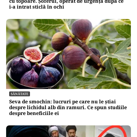
cu topoare. Șoferul, operat de urgență după ce
i-a intrat sticlă în ochi
SĂNĂTATE
Seva de smochin: lucruri pe care nu le știai
despre lichidul alb din ramuri. Ce spun studiile
despre beneficiile ei