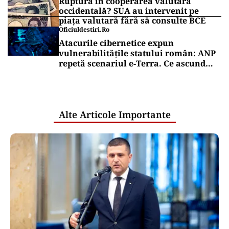
Ruptură în cooperarea valutară
occidentală? SUA au intervenit pe
piața valutară fără să consulte BCE
Oficiuldestiri.ro
Atacurile cibernetice expun
vulnerabilitățile statului român: ANP
repetă scenariul e‑Terra. Ce ascund
comunicările oficiale și cine răspunde
pentru mentenanța IT a instituțiilor
publice
Alte Articole Importante