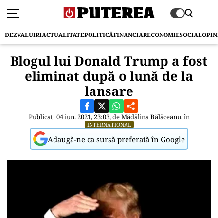
DEZVALUIRI
ACTUALITATE
POLITICĂ
FINANCIAR
ECONOMIE
SOCIAL
OPIN
Blogul lui Donald Trump a fost
eliminat după o lună de la
lansare
Publicat: 04 iun. 2021, 23:03, de
Mădălina Bălăceanu
, în
INTERNAȚIONAL
Adaugă-ne ca sursă preferată în Google