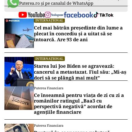
Puterea.ro și pe canalul de WhatsApp
INTERNAȚIONAL
Cel mai bătrân președinte din lume a
plecat în concediu și a uitat să se
întoarcă. Are 93 de ani
INTERNAȚIONAL
Starea lui Joe Biden se agravează:
cancerul a metastazat. Fiul său: „Mi-aș
dori să se plângă mai mult”
Puterea Financiara
Ce înseamnă pentru viața de zi cu zi a
românilor ratingul „Baa3 cu
perspectivă negativă” acordat de
agențiile financiare
Puterea Financiara