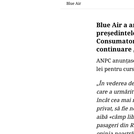
Blue Air
Blue Air a a
președintel
Consumatori
continuare 
ANPC anunțase 
lei pentru cur
„
În vederea des
care a urmărit
încât cea mai 
privat, să fie 
aibă «câmp lib
pasageri din 
opinia noastră