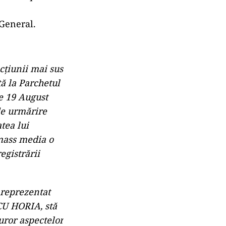
 General.
cțiunii mai sus
ă la Parchetul
de 19 August
de urmărire
tea lui
mass media o
egistrării
 reprezentat
CU HORIA, stă
uror aspectelor