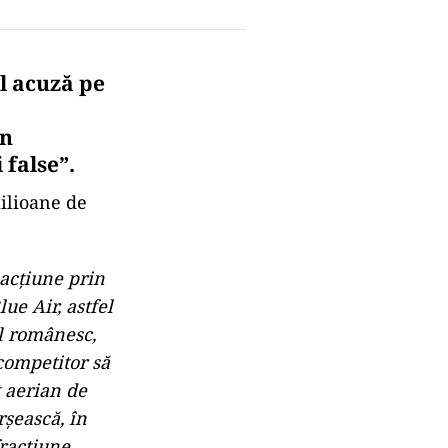
îl acuză pe
în
false”.
ilioane de
 acțiune prin
e Air, astfel
al românesc,
 competitor să
 aerian de
șească, în
fracțiune