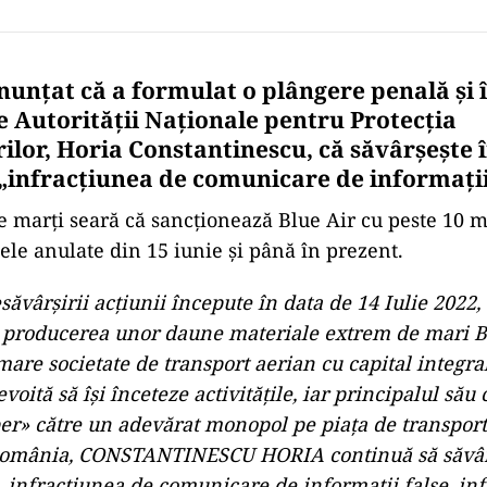
nunțat că a formulat o plângere penală și 
e Autorității Naționale pentru Protecția
lor, Horia Constantinescu, că săvârșește 
„infracțiunea de comunicare de informații 
marți seară că sancționează Blue Air cu peste 10 m
sele anulate din 15 iunie și până în prezent.
ăvârșirii acțiunii începute în data de 14 Iulie 2022,
 producerea unor daune materiale extrem de mari Blu
mare societate de transport aerian cu capital integr
nevoită să își înceteze activitățile, iar principalul său
er» către un adevărat monopol pe piața de transport
România, CONSTANTINESCU HORIA continuă să săvâr
, infracțiunea de comunicare de informații false, in