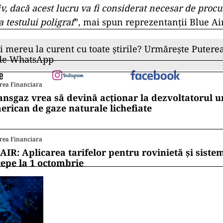
iv, dacă acest lucru va fi considerat necesar de procu
 testului poligraf
”, mai spun reprezentanții Blue Air
ii mereu la curent cu toate știrile? Urmărește Puterea
 de WhatsApp
rea Financiara
ansgaz vrea să devină acționar la dezvoltatorul u
erican de gaze naturale lichefiate
rea Financiara
AIR: Aplicarea tarifelor pentru rovinietă și siste
cepe la 1 octombrie