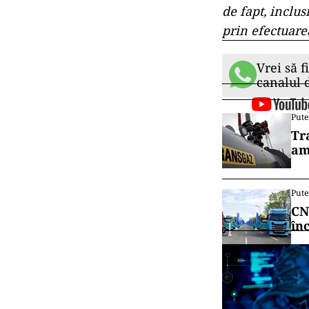
de fapt, inclus
prin efectuarea
Vrei să f
canalul
Pute
Tr
am
Pute
CN
în