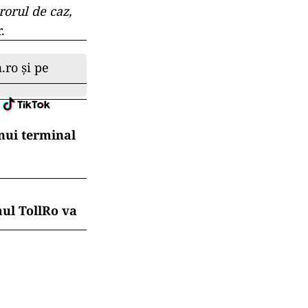
rorul de caz,
.
.ro și pe
nui terminal
mul TollRo va