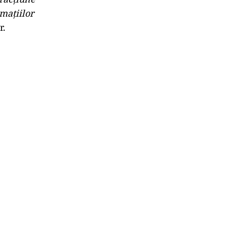
mațiilor
r.