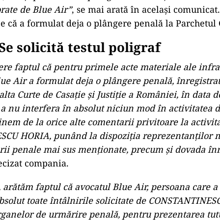
rate de Blue Air”
, se mai arată în același comunicat.
ne că a formulat deja o plângere penală la Parchetul
Se solicită testul poligraf
re faptul că pentru primele acte materiale ale infra
ue Air a formulat deja o plângere penală, înregistrat
lta Curte de Casație și Justiție a României, în data 
 a nu interfera în absolut niciun mod în activitatea 
nem de la orice alte comentarii privitoare la activita
U HORIA, punând la dispoziția reprezentanților 
rii penale mai sus menționate, precum și dovada înr
recizat compania.
arătăm faptul că avocatul Blue Air, persoana care a
solut toate întâlnirile solicitate de CONSTANTINES
organelor de urmărire penală, pentru prezentarea tut