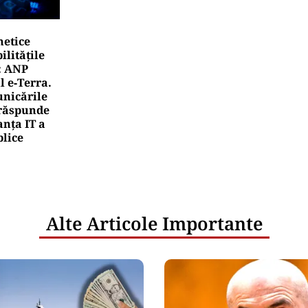
netice
litățile
: ANP
l e‑Terra.
nicările
e răspunde
nța IT a
blice
Alte Articole Importante