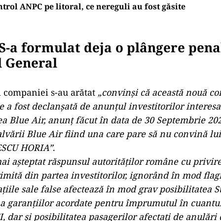
trol ANPC pe litoral, ce nereguli au fost găsite
 S-a formulat deja o plângere pena
l General
 companiei s-au arătat
„convinși că această nouă c
e a fost declanșată de anunțul investitorilor interesa
ea Blue Air, anunț făcut în data de 30 Septembrie 202
alvării Blue Air fiind una care pare să nu convină lui
SCU HORIA”
.
ai așteptat răspunsul autorităților române cu privire
mită din partea investitorilor, ignorând în mod flagr
ațiile sale false afectează în mod grav posibilitatea 
 a garanțiilor acordate pentru împrumutul în cuant
, dar și posibilitatea pasagerilor afectați de anulăr