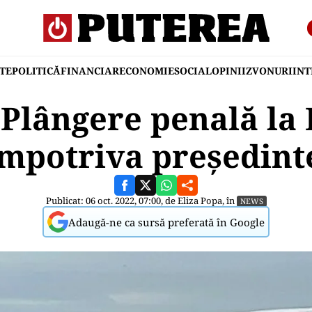
TE
POLITICĂ
FINANCIAR
ECONOMIE
SOCIAL
OPINII
ZVONURI
IN
 Plângere penală la
împotriva președint
Publicat: 06 oct. 2022, 07:00, de
Eliza Popa
, în
NEWS
Adaugă-ne ca sursă preferată în Google