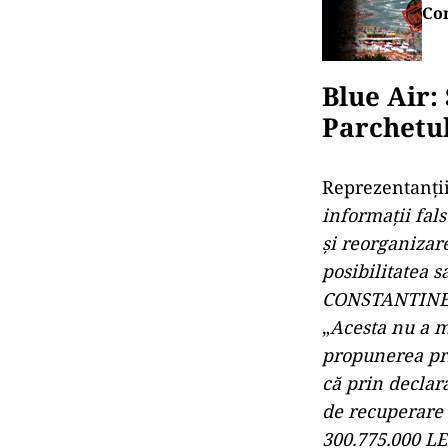
Con
Blue Air:
Parchetu
Reprezentanții
informații fals
și reorganizar
posibilitatea s
CONSTANTINE
„
Acesta nu a m
propunerea pri
că prin declar
de recuperare
300.775.000 LEI