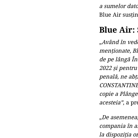
a sumelor dato
Blue Air susți
Blue Air: 
„
Având în vede
menționate, Bl
de pe lângă Îna
2022 și pentru
penală, ne abți
CONSTANTINESC
copie a Plânge
acesteia”
, a p
„
De asemenea, 
compania în ab
la dispoziția 