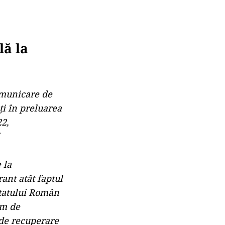
lă la
omunicare de
ți în preluarea
2,
 la
ant atât faptul
Statului Român
um de
i de recuperare