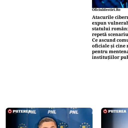
Oficiuldestiri.ro
Atacurile ciber
expun vulnerabi
statului român
repetă scenariu
Ce ascund comu
oficiale și cin
pentru mentena
instituțiilor pu