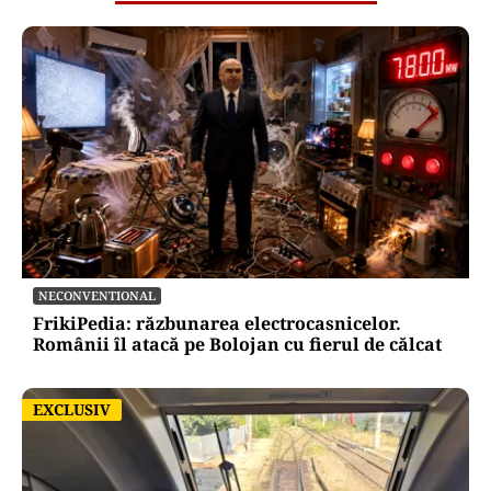
NECONVENTIONAL
FrikiPedia: răzbunarea electrocasnicelor.
Românii îl atacă pe Bolojan cu fierul de călcat
EXCLUSIV
EXCLUSIV