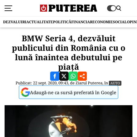
DEZVALUIRI
ACTUALITATE
POLITICĂ
FINANCIAR
ECONOMIE
SOCIAL
OPIN
BMW Seria 4, dezvăluit
publicului din România cu o
lună înaintea debutului pe
piață
Publicat: 22 sept. 2020, 09:43, de
Ziarul Puterea
, în
AUTO
Adaugă-ne ca sursă preferată în Google