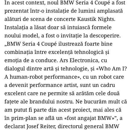
În acest context, noul BMW Seria 4 Coupé a fost
prezentat într-o instalaţie de lumini amplasată
alături de scena de concerte Kaustik Nights.
Instalaţia a lăsat doar să intuiască formele
noului model, a fost o invitaţie la descoperire.
„BMW Seria 4 Coupé ilustrează foarte bine
combinaţia între excelenţă tehnologică şi
emoţia de a conduce. Ars Electronica, cu
dialogul dintre artă şi tehnologie, şi «Who Am I?
A human-robot performance», cu un robot care
a devenit performance artist, sunt un cadru
excelent care ne permite să arătăm cele două
faţete ale brandului nostru. Ne bucurăm mult că
am putut fi parte din acest proiect, mai ales că
în prim-plan se află un «fost angajat BMW»”, a
declarat Josef Reiter, directorul general BMW