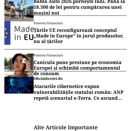
Rabla Auto 2026 pornește luni. Până la
18.500 de lei pentru cumpărarea unei
mașini noi
Puterea Financiara
Țările UE reconfigurează conceptul
„Made in Europe” în jurul produselor,
nu al țărilor
Puterea Financiara
Canicula pune presiune pe economia
Europei și schimbă comportamentul
de consum
Oficiuldestiri.ro
Atacurile cibernetice expun
vulnerabilitățile statului român: ANP
repetă scenariul e‑Terra. Ce ascund
comunicările oficiale și cine răspunde
pentru mentenanța IT a instituțiilor
publice
Alte Articole Importante