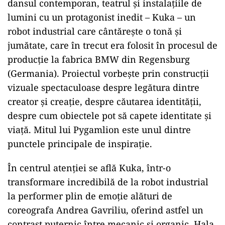
dansul contemporan, teatrul şi instalaţiile de
lumini cu un protagonist inedit – Kuka – un
robot industrial care cântărește o tonă și
jumătate, care în trecut era folosit în procesul de
producţie la fabrica BMW din Regensburg
(Germania). Proiectul vorbeşte prin construcţii
vizuale spectaculoase despre legătura dintre
creator şi creaţie, despre căutarea identităţii,
despre cum obiectele pot să capete identitate şi
viaţă. Mitul lui Pygamlion este unul dintre
punctele principale de inspiraţie.
În centrul atenției se află Kuka, într-o
transformare incredibilă de la robot industrial
la performer plin de emoţie alături de
coreografa Andrea Gavriliu, oferind astfel un
contrast puternic între mecanic şi organic. Hala