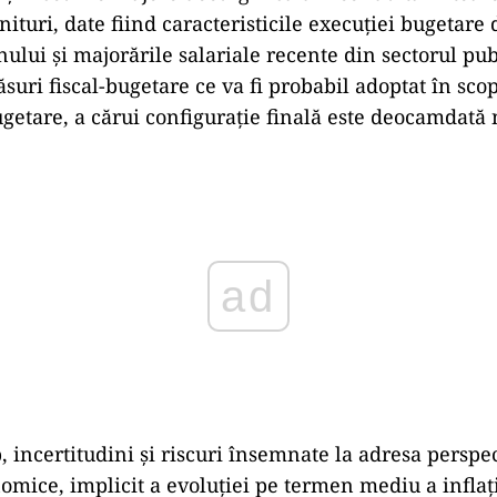
enituri, date fiind caracteristicile execuției bugetare
nului și majorările salariale recente din sectorul publ
suri fiscal-bugetare ce va fi probabil adoptat în sco
ugetare, a cărui configurație finală este deocamdată
ad
, incertitudini și riscuri însemnate la adresa perspe
nomice, implicit a evoluției pe termen mediu a inflaț