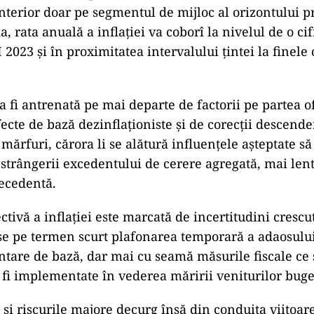
nterior doar pe segmentul de mijloc al orizontului p
ia, rata anuală a inflației va coborî la nivelul de o ci
I 2023 și în proximitatea intervalului țintei la finele
 fi antrenată pe mai departe de factorii pe partea of
fecte de bază dezinflaționiste și de corecții descende
 mărfuri, cărora li se alătură influențele așteptate s
strângerii excedentului de cerere agregată, mai lent
recedentă.
ctivă a inflației este marcată de incertitudini crescu
se pe termen scurt plafonarea temporară a adaosului
tare de bază, dar mai cu seamă măsurile fiscale ce 
 fi implementate în vederea măririi veniturilor buge
 și riscurile majore decurg însă din conduita viitoare 