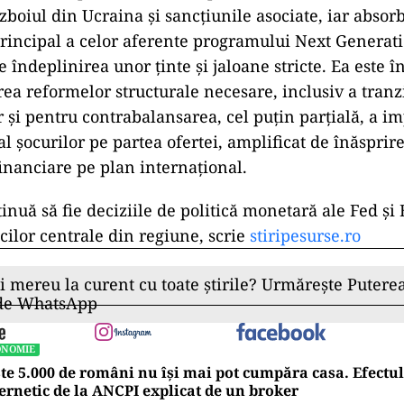
zboiul din Ucraina și sancțiunile asociate, iar absorb
rincipal a celor aferente programului Next Generati
 îndeplinirea unor ținte și jaloane stricte. Ea este î
rea reformelor structurale necesare, inclusiv a tranzi
r și pentru contrabalansarea, cel puțin parțială, a i
al șocurilor pe partea ofertei, amplificat de înăsprire
inanciare pe plan internațional.
inuă să fie deciziile de politică monetară ale Fed și
cilor centrale din regiune, scrie
stiripesurse.ro
ii mereu la curent cu toate știrile? Urmărește Puterea
 de WhatsApp
ONOMIE
te 5.000 de români nu își mai pot cumpăra casa. Efectul
ernetic de la ANCPI explicat de un broker