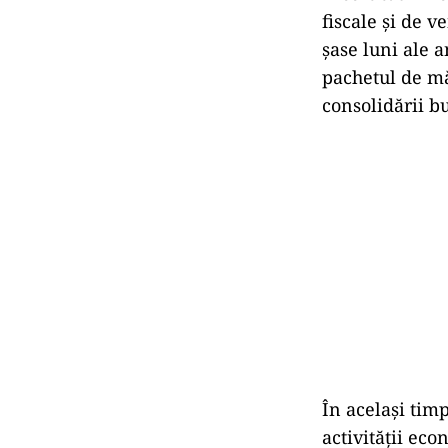
fiscale și de v
șase luni ale a
pachetul de mă
consolidării b
În același timp
activității eco