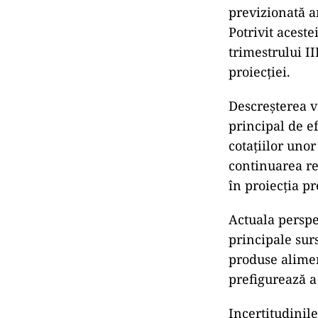
previzionată a
Potrivit aceste
trimestrului II
proiecției.
Descreșterea va
principal de e
cotațiilor unor
continuarea re
în proiecția p
Actuala perspe
principale sur
produse alimen
prefigurează a
Incertitudinile