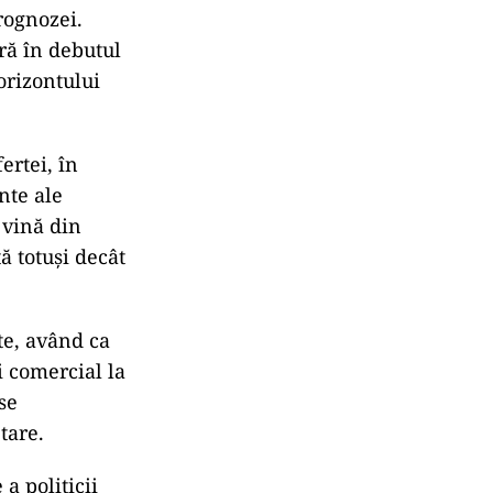
rognozei.
fră în debutul
 orizontului
ertei, în
nte ale
ă vină din
ă totuși decât
te, având ca
 comercial la
se
tare.
a politicii