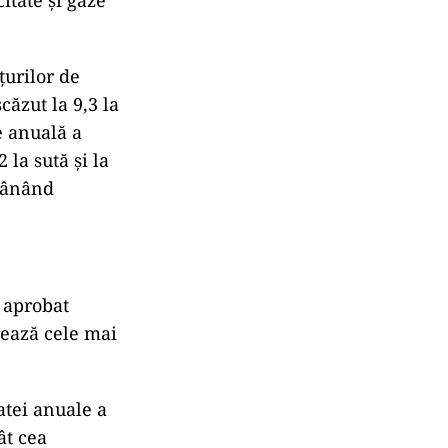
citate și gaze
țurilor de
căzut la 9,3 la
e anuală a
 la sută și la
ămânând
i aprobat
rează cele mai
atei anuale a
ât cea