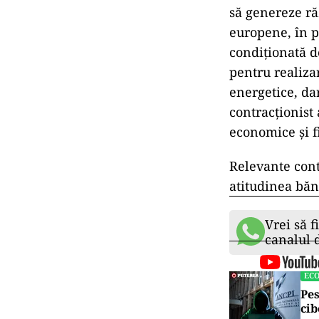
să genereze ră
europene, în p
condiționată de
pentru realiza
energetice, da
contracționist 
economice și f
Relevante cont
atitudinea băn
Vrei să f
canalul
EC
Pes
cib