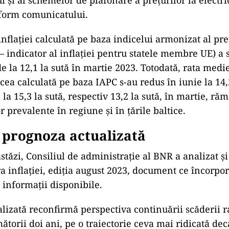
lui și al schemelor de plafonare a prețurilor la electri
nform comunicatului.
nflației calculată pe baza indicelui armonizat al pre
 indicator al inflației pentru statele membre UE) a s
de la 12,1 la sută în martie 2023. Totodată, rata medi
i cea calculată pe baza IAPC s-au redus în iunie la 14,2
e la 15,3 la sută, respectiv 13,2 la sută, în martie, r
r prevalente în regiune și în țările baltice.
 prognoza actualizată
stăzi, Consiliul de administrație al BNR a analizat ș
a inflației, ediția august 2023, document ce încorpo
 informații disponibile.
lizată reconfirmă perspectiva continuării scăderii r
mătorii doi ani, pe o traiectorie ceva mai ridicată dec