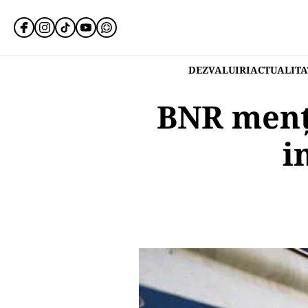
DEZVALUIRI
ACTUALITA
BNR menț
i