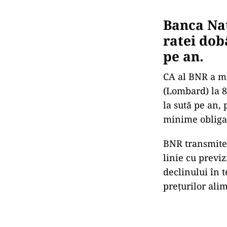
Banca Naț
ratei dob
pe an.
CA al BNR a ma
(Lombard) la 8,
la sută pe an,
minime obligato
BNR transmite c
linie cu previz
declinului în t
prețurilor ali