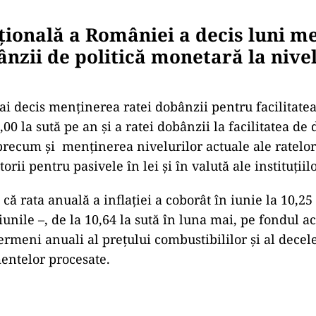
ională a României a decis luni m
ânzii de politică monetară la nive
i decis menținerea ratei dobânzii pentru facilitatea
00 la sută pe an și a ratei dobânzii la facilitatea de 
 precum și menținerea nivelurilor actuale ale ratelor
rii pentru pasivele în lei și în valută ale instituțiilo
ă rata anuală a inflației a coborât în iunie la 10,25 
iunile –, de la 10,64 la sută în luna mai, pe fondul a
ermeni anuali al prețului combustibililor și al decele
mentelor procesate.
Play