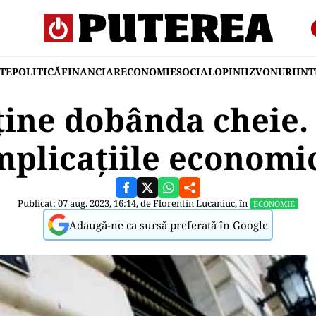
TE
POLITICĂ
FINANCIAR
ECONOMIE
SOCIAL
OPINII
ZVONURI
IN
ine dobânda cheie. 
mplicațiile economi
Publicat: 07 aug. 2023, 16:14, de
Florentin Lucaniuc
, în
ECONOMIE
Adaugă-ne ca sursă preferată în Google