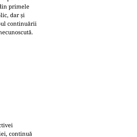
 din primele
ic, dar și
pul continuării
 necunoscută.
ctivei
iei, continuă