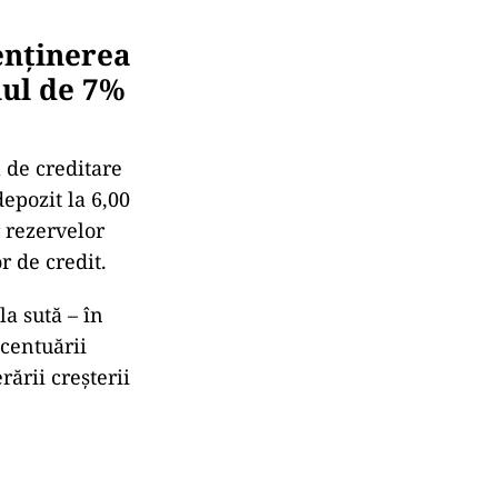
enținerea
lul de 7%
 de creditare
depozit la 6,00
 rezervelor
r de credit.
la sută – în
ccentuării
rării creșterii