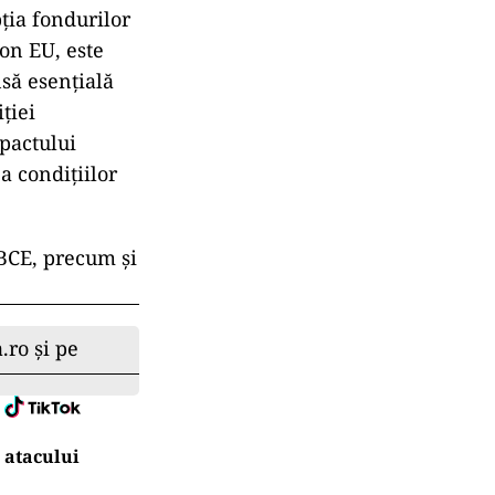
ția fondurilor
on EU, este
nsă esențială
ției
mpactului
a condițiilor
 BCE, precum și
.ro și pe
 atacului