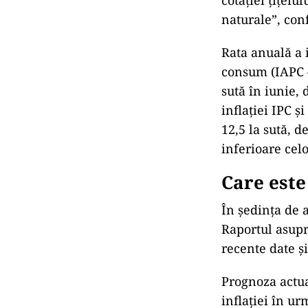
cotației țițeiu
naturale”, co
Rata anuală a i
consum (IAPC –
sută în iunie, 
inflației IPC ș
12,5 la sută, d
inferioare celo
Care este
În ședința de a
Raportul asupr
recente date și
Prognoza actua
inflației în ur