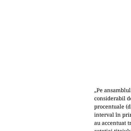
„Pe ansamblul t
considerabil d
procentuale (de
interval în pri
au accentuat t