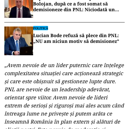
Bolojan, după ce a fost somat să
demisioneze din PNL: Niciodată un
partid nu se va întări excluzând
membri
POLITICĂ
Lucian Bode refuză să plece din PNL:
„NU am niciun motiv să demisionez”
„Avem nevoie de un lider puternic care înţelege
complexitatea situaţiei care acţionează strategic
şi care este obişnuit să gestioneze lupte dure.
PNL are nevoie de un leadership adevărat,
orientat spre viitor. Avem nevoie de lideri
extrem de serioşi şi riguroşi mai ales acum când
întreaga lume ne priveşte şi putem arăta ce
înseamnă România în plan extern şi alături de