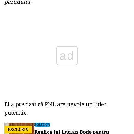
partidului.
Play
El a precizat că PNL are nevoie un lider
puternic.
POLITICĂ
EXCLUSIV
Replica lui Lucian Bode pentru