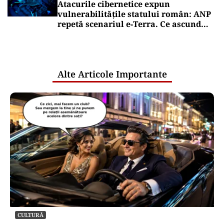
Atacurile cibernetice expun
vulnerabilitățile statului român: ANP
repetă scenariul e‑Terra. Ce ascund
comunicările oficiale și cine răspunde
pentru mentenanța IT a instituțiilor
publice
Alte Articole Importante
CULTURĂ