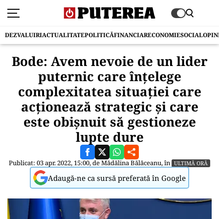
DEZVALUIRI
ACTUALITATE
POLITICĂ
FINANCIAR
ECONOMIE
SOCIAL
OPIN
Bode: Avem nevoie de un lider
puternic care înţelege
complexitatea situaţiei care
acţionează strategic şi care
este obişnuit să gestioneze
lupte dure
Publicat: 03 apr. 2022, 15:00, de
Mădălina Bălăceanu
, în
ULTIMĂ ORĂ
Adaugă-ne ca sursă preferată în Google