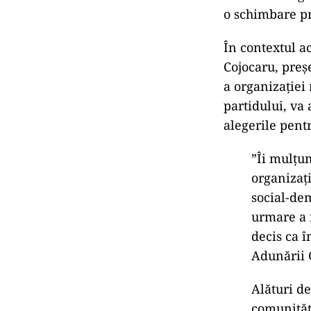
o schimbare pr
În contextul a
Cojocaru, preș
a organizației
partidului, va
alegerile pent
”Îi mulţu
organizaţi
social-dem
urmare a r
decis ca î
Adunării 
Alături de
comunităţ