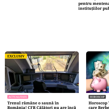
pentru mentena
instituțiilor pu
EXCLUSIV
EXCLUSIV
ACTUALITATE
HOROSCOP
Trenul rămâne o saună în
Horoscop 7
România! CFR Călători nu are încă
care Berbe