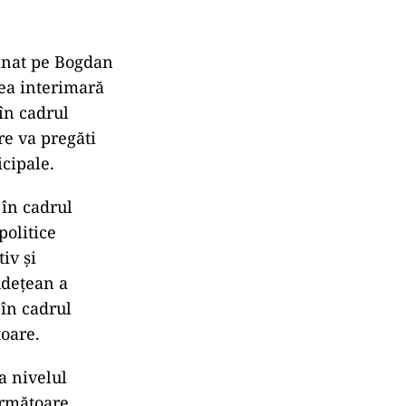
emnat pe Bogdan
rea interimară
 în cadrul
re va pregăti
icipale.
 în cadrul
politice
iv şi
Judeţean a
 în cadrul
oare.
a nivelul
următoare