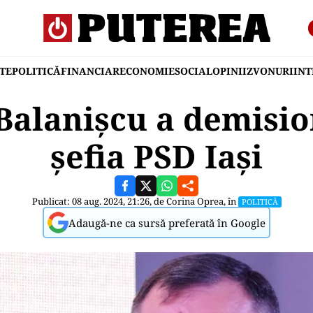
TE
POLITICĂ
FINANCIAR
ECONOMIE
SOCIAL
OPINII
ZVONURI
IN
alanișcu a demisio
șefia PSD Iași
Publicat: 08 aug. 2024, 21:26, de
Corina Oprea
, în
POLITICĂ
Adaugă-ne ca sursă preferată în Google