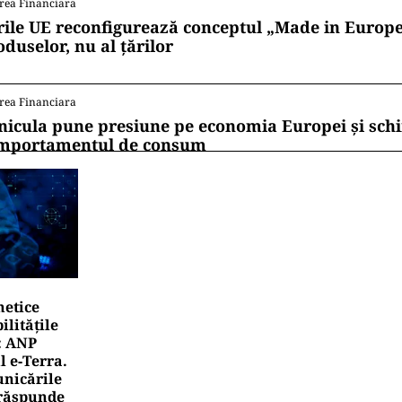
rea Financiara
rile UE reconfigurează conceptul „Made in Europe
oduselor, nu al țărilor
rea Financiara
nicula pune presiune pe economia Europei și sc
mportamentul de consum
netice
litățile
: ANP
l e‑Terra.
nicările
e răspunde