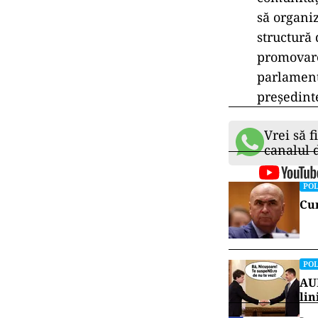
să organi
structură 
promovare
parlament
preşedinte
Vrei să f
canalul
POL
Cum
POL
AUR
lin