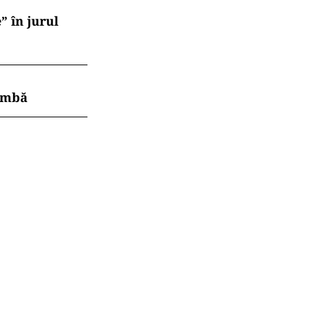
” în jurul
himbă