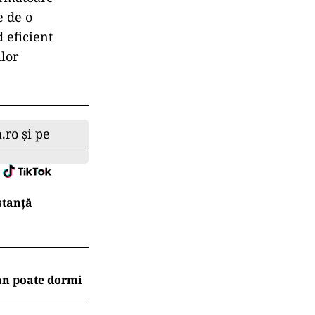
e de o
 eficient
ilor
.ro și pe
stanță
an poate dormi