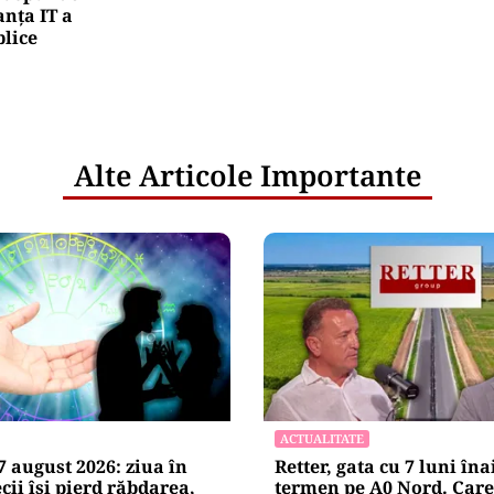
nța IT a
blice
Alte Articole Importante
ACTUALITATE
 august 2026: ziua în
Retter, gata cu 7 luni îna
cii își pierd răbdarea,
termen pe A0 Nord. Care