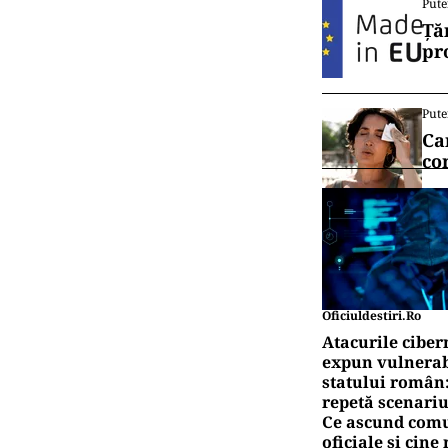
Pute
Ță
pr
Pute
Ca
co
Oficiuldestiri.ro
Atacurile ciber
expun vulnerabi
statului român
repetă scenariu
Ce ascund comu
oficiale și cin