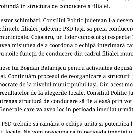
ofundă în structura de conducere a filialei.
cestor schimbări, Consiliul Politic Județean l-a des
edintele filialei județene PSD Iași, să preia conduce
 municipale. Cojocaru, un lider cunoscut și respectat
 avea misiunea de a coordona o echipă interimară ca
ru noile funcții de conducere din cadrul filialei mun
mesc lui Bogdan Balanişcu pentru activitatea depusă
ei. Continuăm procesul de reorganizare a structurii 
ocrate de la nivelul municipiului Iaşi. Din acest mot
ezultatelor de la alegerile locale, Consiliul Politic 
ntreaga structură de conducere să fie aleasă prin vot
Generale care va avea loc în perioada imediat următ
 PSD trebuie să rămână o echipă unită şi puternică l
ii locale. Ne vom preocupa ca în perioada imediat 