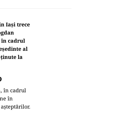
n Iași trece
Bogdan
t în cadrul
eședinte al
ținute la
D
, în cadrul
ine în
așteptărilor.