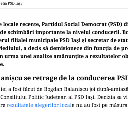
efia PSD Iași
 locale recente, Partidul Social Democrat (PSD) di
e de schimbări importante la nivelul conducerii. 
erul filialei municipale PSD Iași și secretar de sta
Mediului, a decis să demisioneze din funcția de pr
 în urma unei analize amănunțite a rezultatelor ob
e.
anișcu se retrage de la conducerea PS
ei a fost făcut de Bogdan Balanișcu joi după-amiază
Consiliului Politic Județean al PSD Iași. Decizia sa v
are
rezultatele alegerilor local
e nu au fost pe măsura 
Play