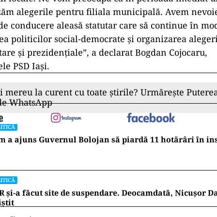
zăm alegerile pentru filiala municipală. Avem nevoi
de conducere aleasă statutar care să continue în mod
a politicilor social-democrate şi organizarea aleger
are şi prezidenţiale”, a declarat Bogdan Cojocaru,
le PSD Iaşi.
ii mereu la curent cu toate știrile? Urmărește Puterea
 de WhatsApp
ITICĂ
 a ajuns Guvernul Bolojan să piardă 11 hotărâri în in
ITICĂ
 și-a făcut site de suspendare. Deocamdată, Nicușor D
iștit