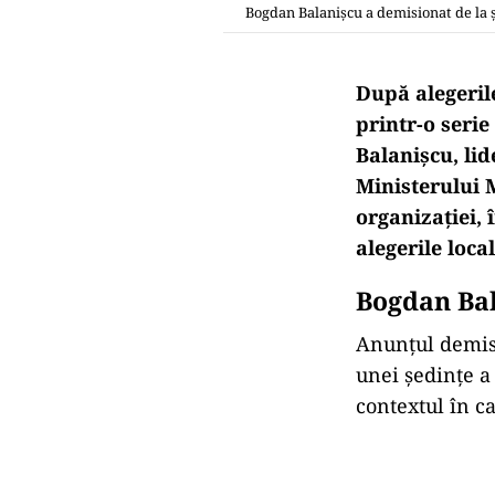
Bogdan Balanișcu a demisionat de la ș
După alegerile
printr-o seri
Balanișcu, lid
Ministerului 
organizației,
alegerile local
Bogdan Bal
Anunțul demisi
unei ședințe a 
contextul în c