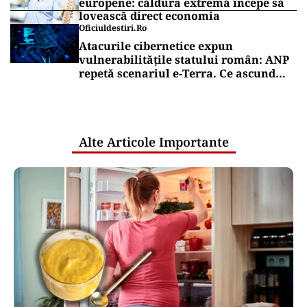
europene: căldura extremă începe să
lovească direct economia
Oficiuldestiri.ro
Atacurile cibernetice expun
vulnerabilitățile statului român: ANP
repetă scenariul e‑Terra. Ce ascund
comunicările oficiale și cine răspunde
pentru mentenanța IT a instituțiilor
publice
Alte Articole Importante