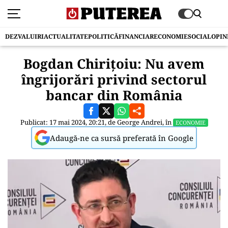
DEZVALUIRI
ACTUALITATE
POLITICĂ
FINANCIAR
ECONOMIE
SOCIAL
OPIN
Bogdan Chirițoiu: Nu avem
îngrijorări privind sectorul
bancar din România
Publicat: 17 mai 2024, 20:21, de
George Andrei
, în
ECONOMIE
Adaugă-ne ca sursă preferată în Google