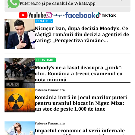
Puterea.ro și pe canalul de WhatsApp
POLITICĂ
Nicușor Dan, după decizia Moody’s. Ce
câștigă românii din decizia agenției de
rating: „Perspectiva rămâne
rezervată”
ECONOMIE
Moody’s ne-a lăsat deasupra „junk”-
ului. România a trecut examenul cu
nota minimă
Puterea Financiara
România intră în jocul marilor puteri
pentru uraniul blocat în Niger. Miza:
un stoc de peste 1.000 de tone
Puterea Financiara
Impactul economic al verii infernale