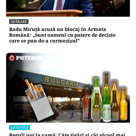
APĂRARE
Radu Miruță acuză un blocaj în Armata
Română: „Sunt oameni cu putere de decizie
care se pun de-a curmezișul”
LIFESTYLE
Reguli noi la vamă: Câte țigări și cât alcool mai