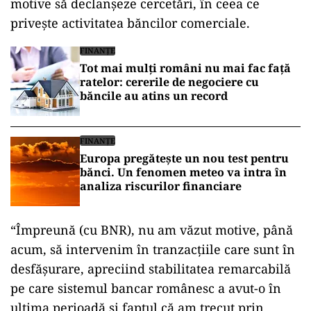
motive să declanșeze cercetări, în ceea ce
privește activitatea băncilor comerciale.
FINANȚE
Tot mai mulți români nu mai fac față
ratelor: cererile de negociere cu
băncile au atins un record
FINANȚE
Europa pregătește un nou test pentru
bănci. Un fenomen meteo va intra în
analiza riscurilor financiare
“Împreună (cu BNR), nu am văzut motive, până
acum, să intervenim în tranzacţiile care sunt în
desfăşurare, apreciind stabilitatea remarcabilă
pe care sistemul bancar românesc a avut-o în
ultima perioadă şi faptul că am trecut prin