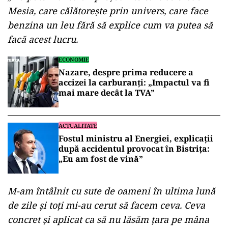
Mesia, care călătorește prin univers, care face
benzina un leu fără să explice cum va putea să
facă acest lucru.
ECONOMIE
Nazare, despre prima reducere a
accizei la carburanți: „Impactul va fi
mai mare decât la TVA”
ACTUALITATE
Fostul ministru al Energiei, explicații
după accidentul provocat în Bistrița:
„Eu am fost de vină”
M-am întâlnit cu sute de oameni în ultima lună
de zile și toți mi-au cerut să facem ceva. Ceva
concret și aplicat ca să nu lăsăm țara pe mâna