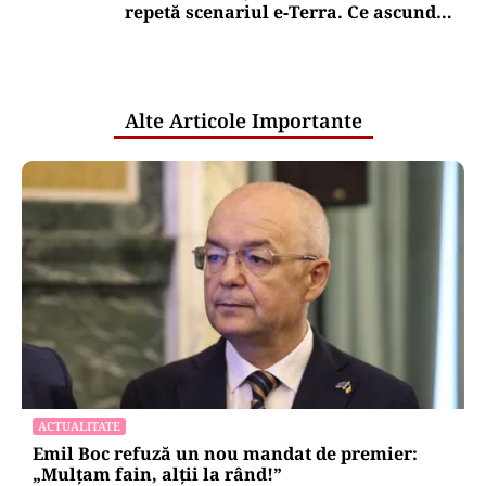
repetă scenariul e‑Terra. Ce ascund
comunicările oficiale și cine răspunde
pentru mentenanța IT a instituțiilor
publice
Alte Articole Importante
ACTUALITATE
Emil Boc refuză un nou mandat de premier:
„Mulțam fain, alții la rând!”