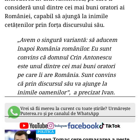
consideră unul dintre cei mai buni oratori ai
României, capabil să ajungă la inimile
cetățenilor prin forța discursului său.
„Avem o singură variantă: să aducem
înapoi România românilor. Eu sunt
convins că domnul Crin Antonescu
este unul dintre cei mai buni oratori
pe care îi are România. Sunt convins
că prin discursul său va ajunge la
inimile oamenilor”, a precizat Ivan.
Vrei să fii mereu la curent cu toate știrile? Urmărește
Puterea.ro și pe canalul de WhatsApp
POLITICĂ
Eugen Tomac cere comasarea a peste