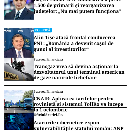
1.500 de primării și reorganizarea
județelor: „Nu mai putem funcționa”
POLITICĂ
Alin Tișe atacă frontal conducerea
PNL: „România a devenit coșul de
gunoi al investitorilor”
Puterea Financiara
Transgaz vrea să devină acționar la
dezvoltatorul unui terminal american
de gaze naturale lichefiate
Puterea Financiara
CNAIR: Aplicarea tarifelor pentru
rovinietă și sistemul TollRo va începe
la 1 octombrie
Oficiuldestiri.ro
Atacurile cibernetice expun
vulnerabilitățile statului român: ANP