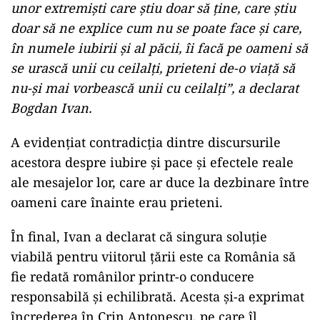
unor extremiști care știu doar să ține, care știu
doar să ne explice cum nu se poate face și care,
în numele iubirii și al păcii, îi facă pe oameni să
se urască unii cu ceilalți, prieteni de-o viață să
nu-și mai vorbească unii cu ceilalți”, a declarat
Bogdan Ivan.
A evidențiat contradicția dintre discursurile
acestora despre iubire și pace și efectele reale
ale mesajelor lor, care ar duce la dezbinare între
oameni care înainte erau prieteni.
În final, Ivan a declarat că singura soluție
viabilă pentru viitorul țării este ca România să
fie redată românilor printr-o conducere
responsabilă și echilibrată. Acesta și-a exprimat
încrederea în Crin Antonescu, pe care îl