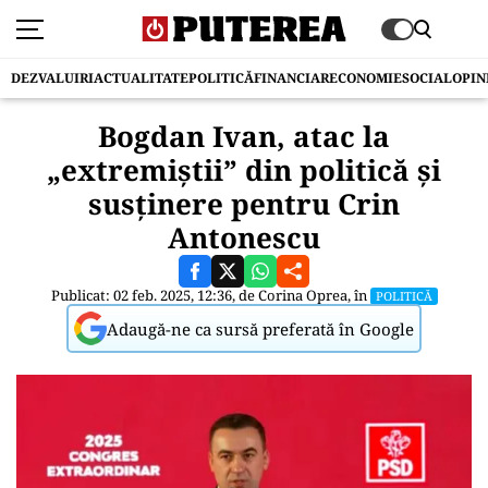
DEZVALUIRI
ACTUALITATE
POLITICĂ
FINANCIAR
ECONOMIE
SOCIAL
OPIN
Bogdan Ivan, atac la
„extremiștii” din politică și
susținere pentru Crin
Antonescu
Publicat: 02 feb. 2025, 12:36, de
Corina Oprea
, în
POLITICĂ
Adaugă-ne ca sursă preferată în Google