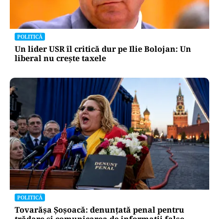
POLITICĂ
Un lider USR îl critică dur pe Ilie Bolojan: Un
liberal nu crește taxele
POLITICĂ
Tovarășa Șoșoacă: denunțată penal pentru