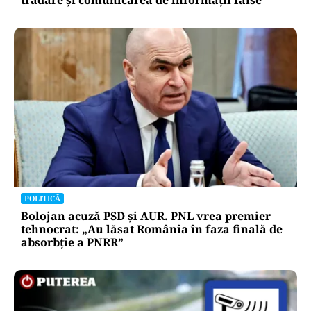
trădare și comunicarea de informații false
POLITICĂ
Bolojan acuză PSD și AUR. PNL vrea premier
tehnocrat: „Au lăsat România în faza finală de
absorbţie a PNRR”