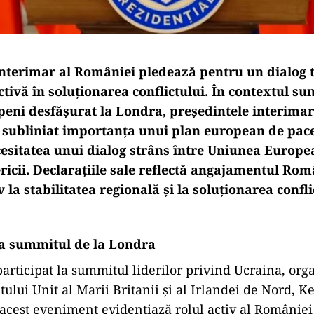
interimar al României pledează pentru un dialog t
ctivă în soluționarea conflictului. În contextul s
openi desfășurat la Londra, președintele interima
 a subliniat importanța unui plan european de pac
cesitatea unui dialog strâns între Uniunea Europea
ricii. Declarațiile sale reflectă angajamentul Rom
v la stabilitatea regională și la soluționarea confli
la summitul de la Londra
 participat la summitul liderilor privind Ucraina, org
ului Unit al Marii Britanii și al Irlandei de Nord, K
 acest eveniment evidențiază rolul activ al României 