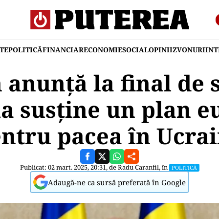
TE
POLITICĂ
FINANCIAR
ECONOMIE
SOCIAL
OPINII
ZVONURI
IN
 anunță la final de
 susține un plan 
ntru pacea în Ucra
Publicat: 02 mart. 2025, 20:31, de
Radu Caranfil
, în
POLITICĂ
Adaugă-ne ca sursă preferată în Google