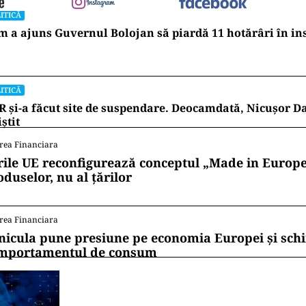
ITICĂ
 a ajuns Guvernul Bolojan să piardă 11 hotărâri în in
ITICĂ
 și-a făcut site de suspendare. Deocamdată, Nicușor D
iștit
rea Financiara
rile UE reconfigurează conceptul „Made in Europe
oduselor, nu al țărilor
rea Financiara
nicula pune presiune pe economia Europei și sc
mportamentul de consum