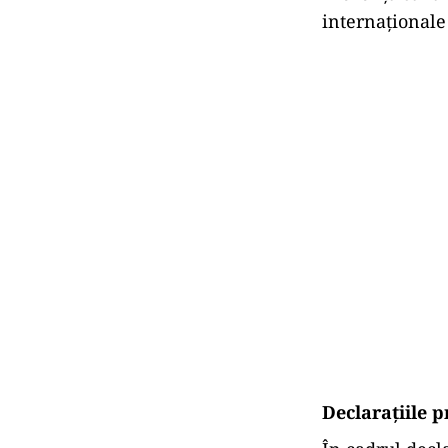
internaționale
Declarațiile p