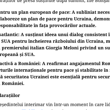
arațiilor de presă susținute după summit, Ilie Bolojan
entru un plan european de pace:
A subliniat neces
elaboreze un plan de pace pentru Ucraina, demon
esponsabilitate în fața provocărilor actuale.
atlantic:
A susținut ideea unui dialog consistent î
 SUA pentru încheierea războiului din Ucraina, 
premierului italian Giorgia Meloni privind un s
ropeană și SUA.
activă a României:
A reafirmat angajamentul Rom
rturile internaționale pentru pace și stabilitate în
că securitatea Ucrainei este esențială pentru secur
a României.​
arațiilor
reședintelui interimar vin într-un moment în care li