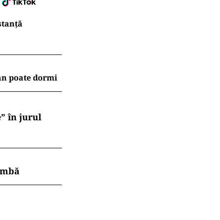
stanță
an poate dormi
” în jurul
himbă