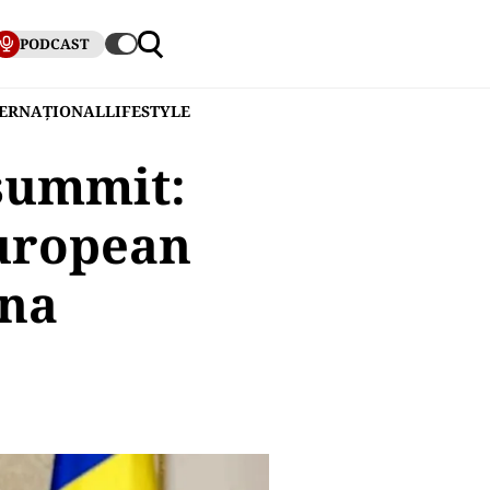
PODCAST
TERNAȚIONAL
LIFESTYLE
 summit:
european
ina