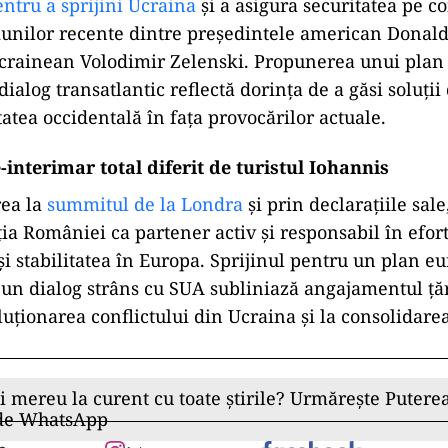
entru a sprijini Ucraina
și a asigura securitatea pe co
iunilor recente dintre președintele american Donal
ucrainean Volodimir Zelenski. Propunerea unui plan
dialog transatlantic reflectă dorința de a găsi soluții
atea occidentală în fața provocărilor actuale.
interimar total diferit de turistul Iohannis
rea la
summitul de la Londra
și prin declarațiile sale
ția României ca partener activ și responsabil în efort
și stabilitatea în Europa. Sprijinul pentru un plan e
 un dialog strâns cu SUA subliniază angajamentul țăr
luționarea conflictului din Ucraina și la consolidarea
ii mereu la curent cu toate știrile? Urmărește Puterea
 de WhatsApp