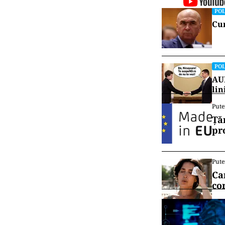
POL
Cum
POL
AUR
lin
Pute
Ță
pr
Pute
Ca
co