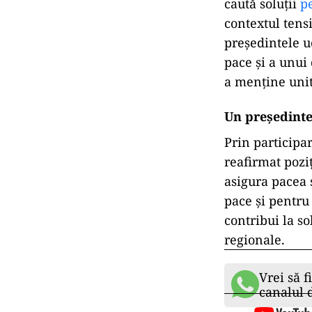
caută soluții
p
contextul tens
președintele 
pace și a unui 
a menține unit
Un președinte-
Prin participa
reafirmat pozi
asigura pacea 
pace și pentru
contribui la so
regionale.
Vrei să f
canalul