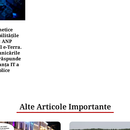
netice
litățile
: ANP
l e‑Terra.
nicările
e răspunde
nța IT a
blice
Alte Articole Importante