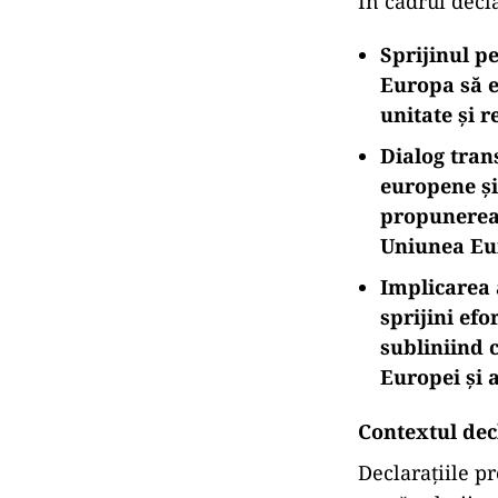
În cadrul decl
Sprijinul p
Europa să 
unitate și r
Dialog trans
europene și
propunerea 
Uniunea Eu
Implicarea 
sprijini efo
subliniind 
Europei și 
Contextul decl
Declarațiile p