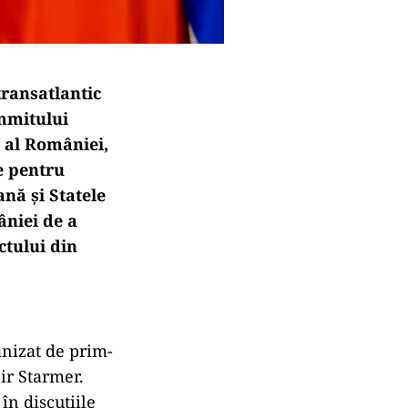
ransatlantic
ummitului
r al României,
e pentru
nă și Statele
âniei de a
ctului din
anizat de prim-
eir Starmer.
în discuțiile