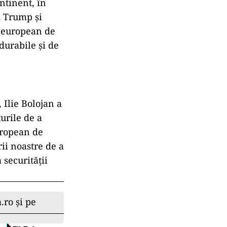
ntinent, în
d Trump și
 european de
 durabile și de
, Ilie Bolojan a
urile de a
uropean de
ii noastre de a
 securității
.ro și pe