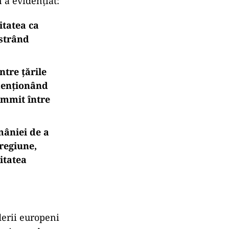
 a evidențiat:
itatea ca
strând
ntre țările
menționând
ummit între
âniei de a
 regiune,
itatea
derii europeni