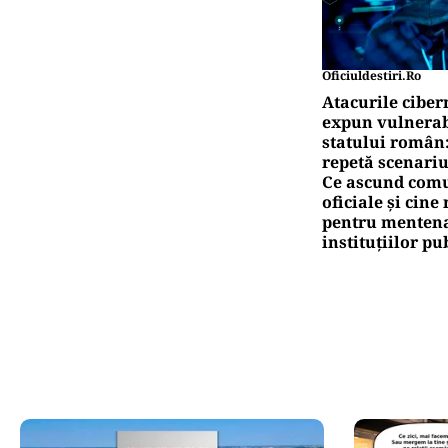
Oficiuldestiri.ro
Atacurile ciber
expun vulnerabi
statului român
repetă scenariu
Ce ascund comu
oficiale și cin
pentru mentena
instituțiilor pu