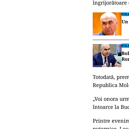
îngrijorătoare
POLI
Un 
POLI
Bol
Rom
Totodată, prem
Republica Mold
„Voi onora urm
întoarce la Buc
Printre eveni
puternice. Loc