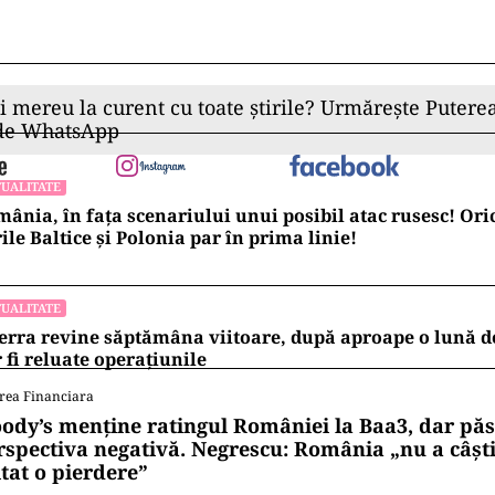
ii mereu la curent cu toate știrile? Urmărește Puterea
 de WhatsApp
UALITATE
ânia, în fața scenariului unui posibil atac rusesc! Oric
ile Baltice și Polonia par în prima linie!
UALITATE
erra revine săptămâna viitoare, după aproape o lună d
 fi reluate operațiunile
rea Financiara
ody’s menține ratingul României la Baa3, dar pă
rspectiva negativă. Negrescu: România „nu a câști
itat o pierdere”