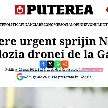
TE
POLITICĂ
FINANCIAR
ECONOMIE
SOCIAL
OPINII
ZVONURI
IN
ere urgent sprijin
ozia dronei de la G
Publicat: 29 mai 2026, 11:55, de
Andrei Ceausescu
, în
ACTUALITATE
Adaugă-ne ca sursă preferată în Google