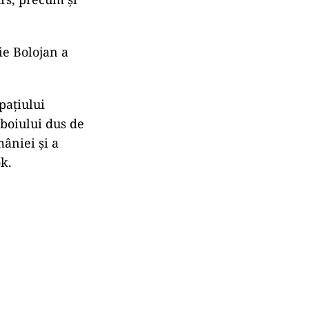
ie Bolojan a
pațiului
zboiului dus de
âniei și a
ok.