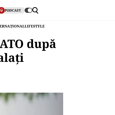
PODCAST
TERNAȚIONAL
LIFESTYLE
 NATO după
alați