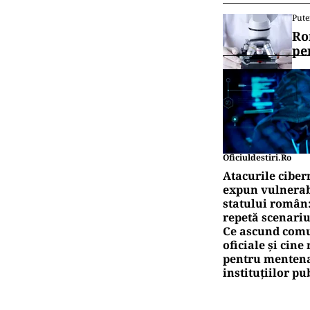
Pute
Ro
pe
Oficiuldestiri.ro
Atacurile ciber
expun vulnerabi
statului român
repetă scenariu
Ce ascund comu
oficiale și cin
pentru mentena
instituțiilor pu