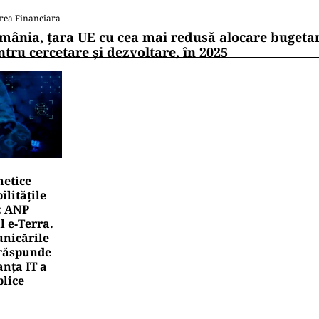
rea Financiara
mânia, țara UE cu cea mai redusă alocare bugetar
ntru cercetare și dezvoltare, în 2025
netice
litățile
: ANP
l e‑Terra.
nicările
e răspunde
nța IT a
blice