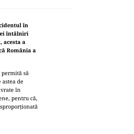
cidentul în
i întâlniri
, acesta a
t că România a
e permită să
e astea de
vrate în
ene, pentru că,
isproporționată