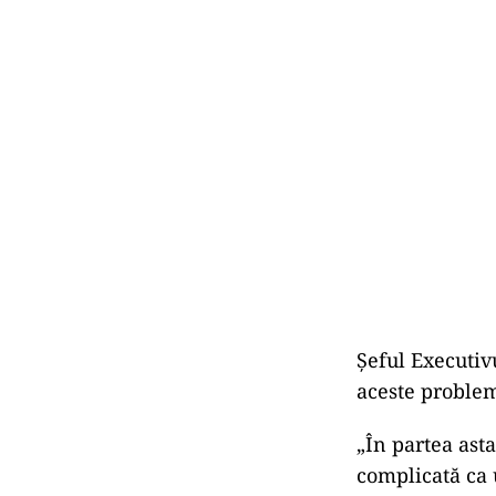
Șeful Executivu
aceste problem
„În partea ast
complicată ca 