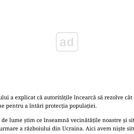
Play
lui a explicat că autoritățile încearcă să rezolve cât
e pentru a întări protecția populației.
a de lume știm ce înseamnă vecinătățile noastre și si
urmare a războiului din Ucraina. Aici avem niște sit