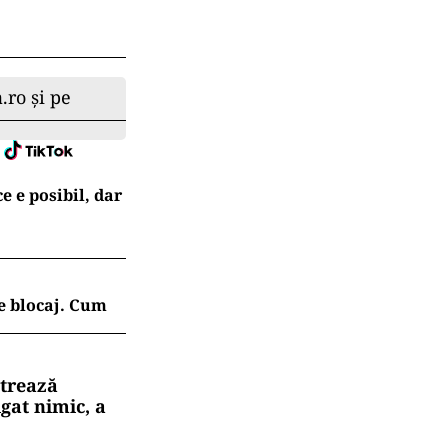
.ro și pe
e e posibil, dar
e blocaj. Cum
strează
gat nimic, a