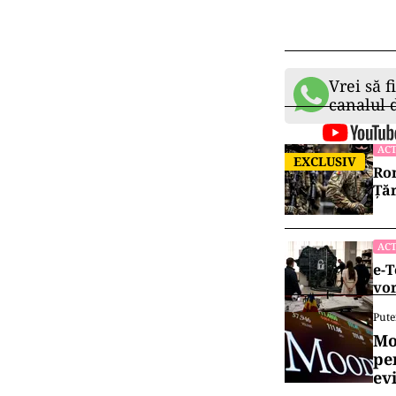
Vrei să f
canalul
ACT
EXCLUSIV
Rom
Țăr
ACT
e-T
vor
Pute
Mo
pe
ev