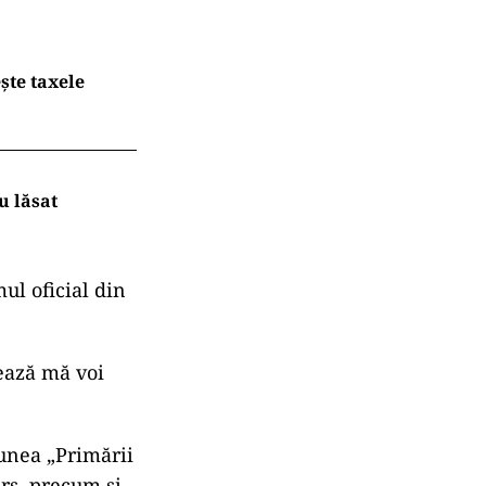
ește taxele
u lăsat
ul oficial din
zează mă voi
unea „Primării
urs, precum și