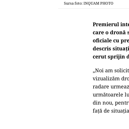
Sursa foto: INQUAM PHOTO
Premierul inte
care o dronă s
oficiale cu p
descris situa
cerut sprijin
„Noi am solici
vizualizăm dro
radare urmează
următoarele lu
din nou, pentr
față de situați