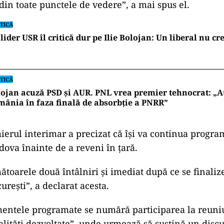
 din toate punctele de vedere”, a mai spus el.
TICĂ
lider USR îl critică dur pe Ilie Bolojan: Un liberal nu cr
TICĂ
ojan acuză PSD și AUR. PNL vrea premier tehnocrat: „A
ânia în faza finală de absorbţie a PNRR”
ierul interimar a precizat că își va continua program
ova înainte de a reveni în țară.
ătoarele două întâlniri și imediat după ce se finali
urești”, a declarat acesta.
mentele programate se numără participarea la reuni
alități dezvoltate”, unde urmează să susțină un disc