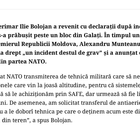
rimar Ilie Bolojan a revenit cu declarații după in
-a prăbușit peste un bloc din Galați. În timpul une
remierul Republicii Moldova, Alexandru Munteanu
ția drept „un incident destul de grav” și a anunța
 din partea NATO.
tat NATO transmiterea de tehnică militară care să n
nele care vin la joasă altitudine, pentru că sistemel
 să le achiziționăm prin SAFE, dar urmează să fie li
ni. De asemenea, am solicitat transferul de antiaeri
u a le doborî tehnica pe care o deținem acum este d
a din teren”, a spus Bolojan.