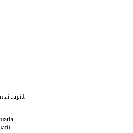
 mai rapid
tuația
uații