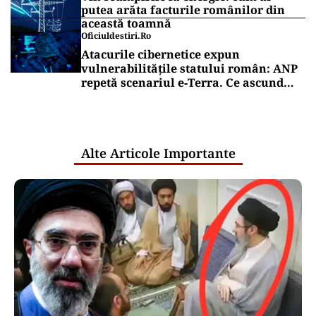
putea arăta facturile românilor din
această toamnă
Oficiuldestiri.ro
Atacurile cibernetice expun
vulnerabilitățile statului român: ANP
repetă scenariul e‑Terra. Ce ascund
comunicările oficiale și cine răspunde
pentru mentenanța IT a instituțiilor
publice
Alte Articole Importante