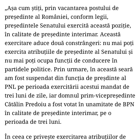
„Aşa cum ştiţi, prin vacantarea postului de
preşedinte al României, conform legii,
preşedintele Senatului exercită această poziţie,
în calitate de președinte interimar. Această
exercitare aduce două constrângeri: nu mai poţi
exercita atribuţiile de preşedinte al Senatului şi
nu mai poți ocupa funcţii de conducere în
partidele politice. Prin urmare, în această seară
am fost suspendat din funcţia de preşdinte al
PNL pe perioada exercitării acestui mandat de
trei luni de zile, iar domnul prim-vicepreşedinte
Cătălin Predoiu a fost votat în unamitate de BPN
în calitate de președinte interimar, pe o
perioada de trei luni.
În ceea ce privește exercitarea atribuțiilor de