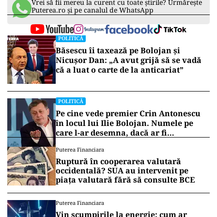
Vrei să fii mereu la curent cu toate știrile? Urmărește
Puterea.ro și pe canalul de WhatsApp
POLITICĂ
Băsescu îi taxează pe Bolojan și
Nicușor Dan: „A avut grijă să se vadă
că a luat o carte de la anticariat”
POLITICĂ
Pe cine vede premier Crin Antonescu
în locul lui Ilie Bolojan. Numele pe
care l-ar desemna, dacă ar fi
președinte
Puterea Financiara
Ruptură în cooperarea valutară
occidentală? SUA au intervenit pe
piața valutară fără să consulte BCE
Puterea Financiara
Vin scumpirile la energie: cum ar