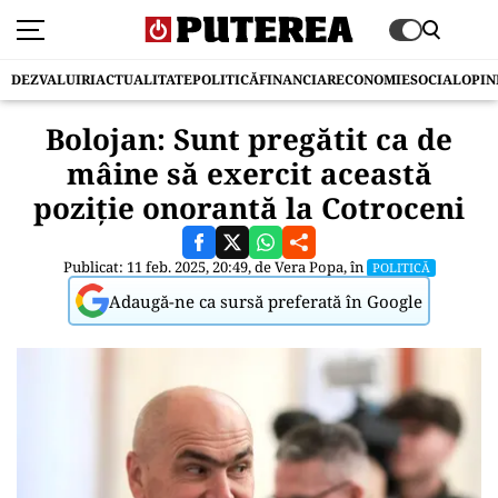
DEZVALUIRI
ACTUALITATE
POLITICĂ
FINANCIAR
ECONOMIE
SOCIAL
OPIN
Bolojan: Sunt pregătit ca de
mâine să exercit această
poziție onorantă la Cotroceni
Publicat: 11 feb. 2025, 20:49, de
Vera Popa
, în
POLITICĂ
Adaugă-ne ca sursă preferată în Google