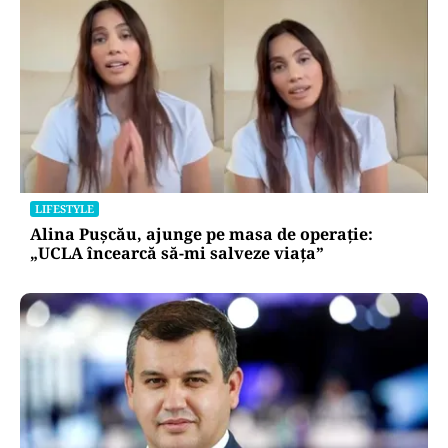
LIFESTYLE
Alina Pușcău, ajunge pe masa de operație:
„UCLA încearcă să-mi salveze viața”