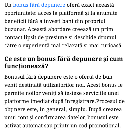
Un
bonus fără depunere
oferă exact această
oportunitate: acces la platformă și la anumite
beneficii fără a investi bani din propriul
buzunar. Această abordare creează un prim
contact lipsit de presiune și deschide drumul
către o experiență mai relaxată și mai curioasă.
Ce este un bonus fără depunere și cum
funcționează?
Bonusul fără depunere este o ofertă de bun
venit destinată utilizatorilor noi. Acest bonus le
permite noilor veniți să testeze serviciile unei
platforme imediat după înregistrare.Procesul de
obținere este, în general, simplu. După crearea
unui cont și confirmarea datelor, bonusul este
activat automat sau printr-un cod promoțional.