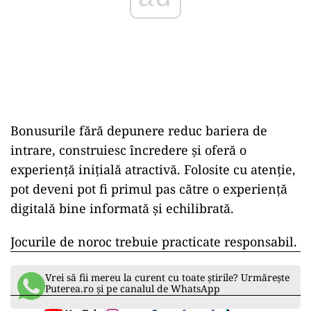
Bonusurile fără depunere reduc bariera de
intrare, construiesc încredere și oferă o
experiență inițială atractivă. Folosite cu atenție,
pot deveni pot fi primul pas către o experiență
digitală bine informată și echilibrată.
Jocurile de noroc trebuie practicate responsabil.
Vrei să fii mereu la curent cu toate știrile? Urmărește
Puterea.ro și pe canalul de WhatsApp