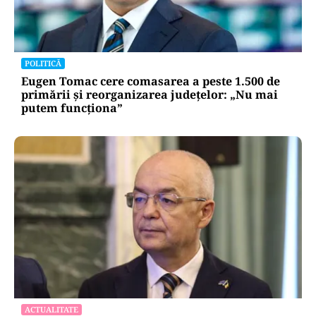
POLITICĂ
Eugen Tomac cere comasarea a peste 1.500 de
primării și reorganizarea județelor: „Nu mai
putem funcționa”
ACTUALITATE