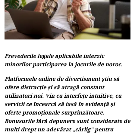
Prevederile legale aplicabile interzic
minorilor participarea la jocurile de noroc.
Platformele online de divertisment știu să
ofere distracție și să atragă constant
utilizatori noi. Vin cu interfețe intuitive, cu
servicii ce încearcă să iasă în evidență și
oferte promoționale surprinzătoare.
Bonusurile fără depunere sunt considerate de
mulți drept un adevărat „cârlig” pentru