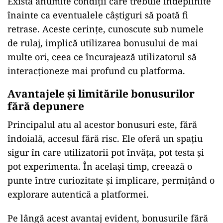
Există anumite condiții care trebuie îndeplinite
înainte ca eventualele câștiguri să poată fi
retrase. Aceste cerințe, cunoscute sub numele
de rulaj, implică utilizarea bonusului de mai
multe ori, ceea ce încurajează utilizatorul să
interacționeze mai profund cu platforma.
Avantajele și limitările bonusurilor
fără depunere
Principalul atu al acestor bonusuri este, fără
îndoială, accesul fără risc. Ele oferă un spațiu
sigur în care utilizatorii pot învăța, pot testa și
pot experimenta. În același timp, creează o
punte între curiozitate și implicare, permițând o
explorare autentică a platformei.
Pe lângă acest avantaj evident, bonusurile fără