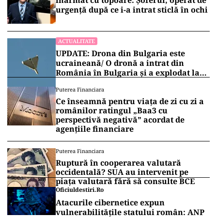
înarmat cu topoare. Șoferul, operat de
urgență după ce i-a intrat sticlă în ochi
ACTUALITATE
UPDATE: Drona din Bulgaria este
ucraineană/ O dronă a intrat din
România în Bulgaria şi a explodat la
100 de metri de graniţă
Puterea Financiara
Ce înseamnă pentru viața de zi cu zi a
românilor ratingul „Baa3 cu
perspectivă negativă” acordat de
agențiile financiare
Puterea Financiara
Ruptură în cooperarea valutară
occidentală? SUA au intervenit pe
piața valutară fără să consulte BCE
Oficiuldestiri.ro
Atacurile cibernetice expun
vulnerabilitățile statului român: ANP