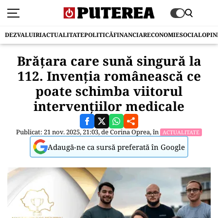
DEZVALUIRI
ACTUALITATE
POLITICĂ
FINANCIAR
ECONOMIE
SOCIAL
OPIN
Brățara care sună singură la
112. Invenția românească ce
poate schimba viitorul
intervențiilor medicale
Publicat: 21 nov. 2025, 21:03, de
Corina Oprea
, în
ACTUALITATE
Adaugă-ne ca sursă preferată în Google