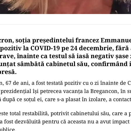
cron, soţia preşedintelui francez Emmanu
ă pozitiv la COVID-19 pe 24 decembrie, fără
ve, înainte ca testul să iasă negativ şase 
nunţat sâmbătă cabinetul său, confirmând 
presă.
, 67 de ani, a fost testată pozitiv cu o zi înainte de 
 prezidenţial îşi petrecea vacanţa la Bregancon, în s
după ce soţul ei, care s-a plasat în izolare, a contact
ste total restabilită, potrivit cabinetului său, care a 
a fost dezvăluită pentru că aceasta nu a avut impact
ublice.