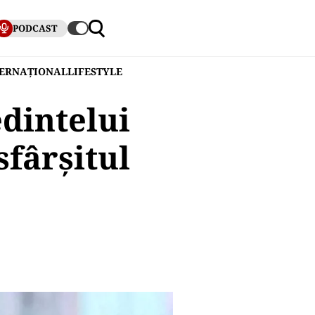
PODCAST
TERNAȚIONAL
LIFESTYLE
edintelui
sfârșitul