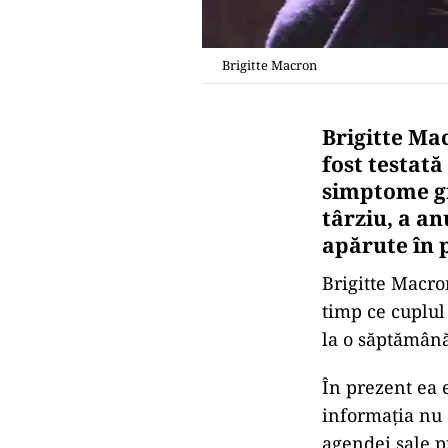
Brigitte Macron
Brigitte Ma
fost testat
simptome gra
târziu, a a
apărute în 
Brigitte Macron
timp ce cuplul
la o săptămână 
În prezent ea e
informaţia nu 
agendei sale p