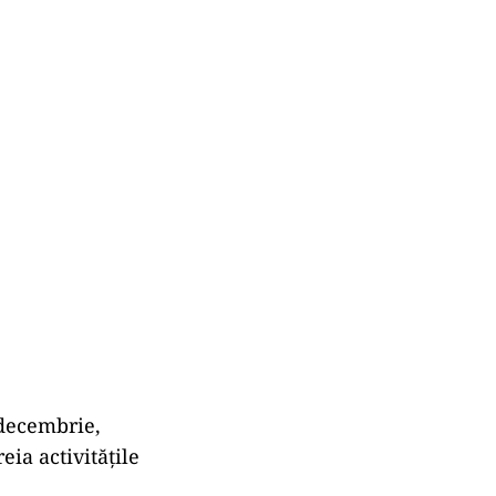
 decembrie,
eia activităţile