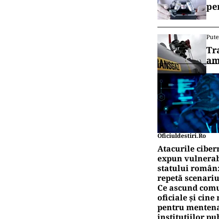
pe
Pute
Tr
am
Oficiuldestiri.ro
Atacurile ciber
expun vulnerabi
statului român
repetă scenariu
Ce ascund comu
oficiale și cin
pentru mentena
instituțiilor pu