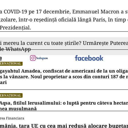
 la COVID-19 pe 17 decembrie, Emmanuel Macron a st
olare, într-o reşedinţă oficială lângă Paris, în timp 
 Prezidenţial.
ii mereu la curent cu toate știrile? Urmărește Puterea
 de WhatsApp
TERNAȚIONAL
ayahtul Amadea, confiscat de americani de la un oligar
s la vânzare. Noul proprietar a scos din conturi 187 de
ari
TERNAȚIONAL
Aqsa, fitilul Ierusalimului: o luptă pentru câteva hecta
mea musulmană
rea Financiara
mânia, țara UE cu cea mai redusă alocare bugetar