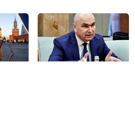
POLITICĂ
nțată
Bolojan acuză PSD și AUR. PNL
vrea premier tehnocrat: „Au lăsat
ii false
România în faza finală de
absorbţie a PNRR”
Echipa