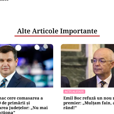
Alte Articole Importante
ACTUALITATE
ac cere comasarea a
Emil Boc refuză un nou
0 de primării și
premier: „Mulțam fain, a
area județelor: „Nu mai
rând!”
cționa”