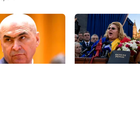
POLITICĂ
R îl critică dur pe Ilie
Tovarășa Șoșoacă: denu
n liberal nu crește
penal pentru trădare și
comunicarea de informaț
litica Cookies
Protecția Datelor Personale
Despre Noi
Publicitate