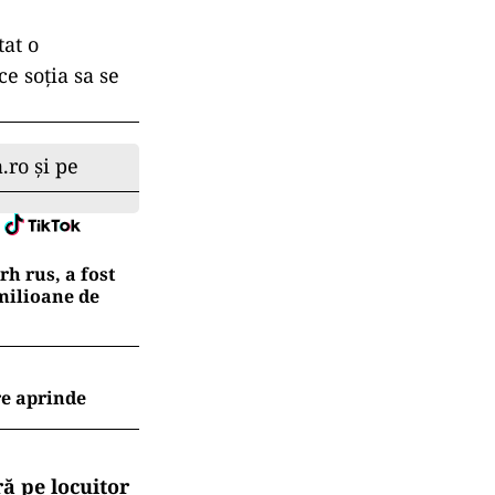
at o
ce soţia sa se
.ro și pe
h rus, a fost
 milioane de
re aprinde
ă pe locuitor