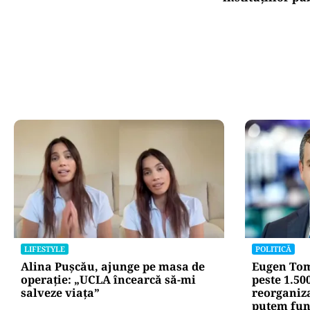
LIFESTYLE
POLITICĂ
Alina Pușcău, ajunge pe masa de
Eugen Tom
operație: „UCLA încearcă să-mi
peste 1.50
salveze viața”
reorganiz
putem fun