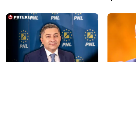
POLITICĂ
POLITICĂ
Alin Tișe atacă frontal conducerea
Un lider US
PNL: „România a devenit coșul de
Bolojan: U
gunoi al investitorilor”
taxele
TOS
Po