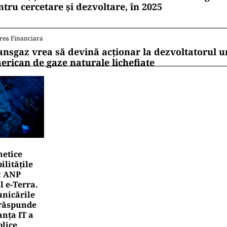
ntru cercetare și dezvoltare, în 2025
rea Financiara
ansgaz vrea să devină acționar la dezvoltatorul u
erican de gaze naturale lichefiate
netice
litățile
: ANP
l e‑Terra.
nicările
e răspunde
nța IT a
blice