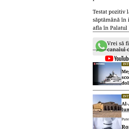
Testat pozitiv
săptămână în iz
afla în Palatul
Vrei să f
canalul
IN
Meg
sco
dol
IN
Al-
lu
Pute
Ro