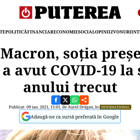
TE
POLITICĂ
FINANCIAR
ECONOMIE
SOCIAL
OPINII
ZVONURI
IN
 Macron, soția preș
 a avut COVID-19 la 
anului trecut
Publicat: 09 ian. 2021, 15:01, de
Aurel Drăgan
, în
INTERNAȚIONAL
Adaugă-ne ca sursă preferată în Google