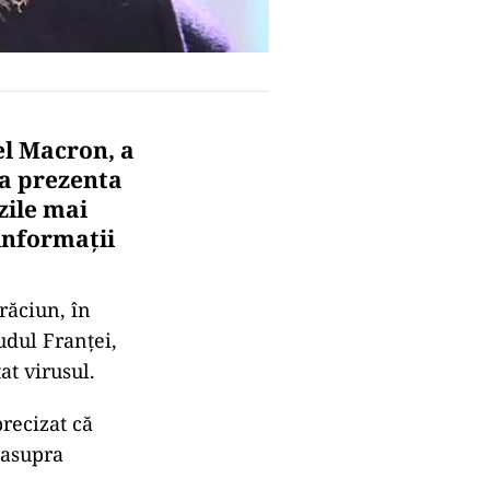
el Macron, a
 a prezenta
zile mai
informaţii
Crăciun, în
udul Franţei,
at virusul.
precizat că
 asupra