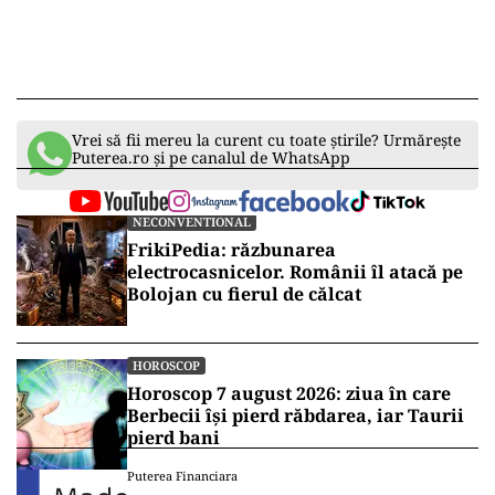
Vrei să fii mereu la curent cu toate știrile? Urmărește
Puterea.ro și pe canalul de WhatsApp
NECONVENTIONAL
FrikiPedia: răzbunarea
electrocasnicelor. Românii îl atacă pe
Bolojan cu fierul de călcat
HOROSCOP
Horoscop 7 august 2026: ziua în care
Berbecii își pierd răbdarea, iar Taurii
pierd bani
Puterea Financiara