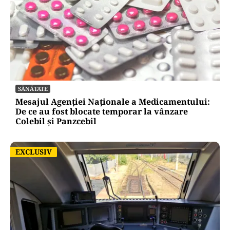
SĂNĂTATE
Mesajul Agenției Naționale a Medicamentului:
De ce au fost blocate temporar la vânzare
Colebil și Panzcebil
EXCLUSIV
EXCLUSIV