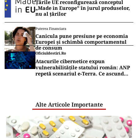
Țările UE reconfigurează conceptul
„Made in Europe” în jurul produselor,
nu al țărilor
Puterea Financiara
Canicula pune presiune pe economia
Europei și schimbă comportamentul
de consum
Oficiuldestiri.ro
Atacurile cibernetice expun
vulnerabilitățile statului român: ANP
repetă scenariul e‑Terra. Ce ascund
comunicările oficiale și cine răspunde
pentru mentenanța IT a instituțiilor
publice
Alte Articole Importante