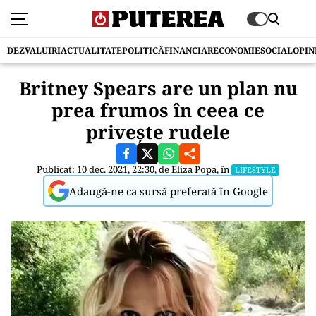
DEZVALUIRI
ACTUALITATE
POLITICĂ
FINANCIAR
ECONOMIE
SOCIAL
OPIN
Britney Spears are un plan nu
prea frumos în ceea ce
privește rudele
Publicat: 10 dec. 2021, 22:30, de
Eliza Popa
, în
LIFESTYLE
Adaugă-ne ca sursă preferată în Google