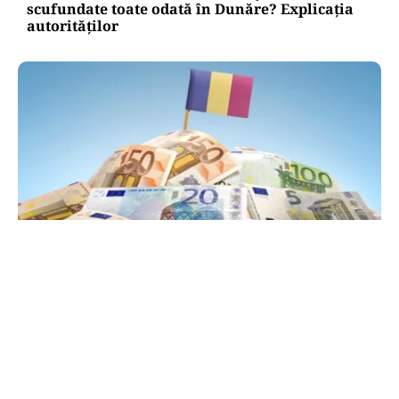
scufundate toate odată în Dunăre? Explicația
autorităților
POLITICĂ
PSD atacă USR și PNL după sesizarea la CCR:
„Sacrifică 771 de milioane de euro pentru
Dominic Fritz”