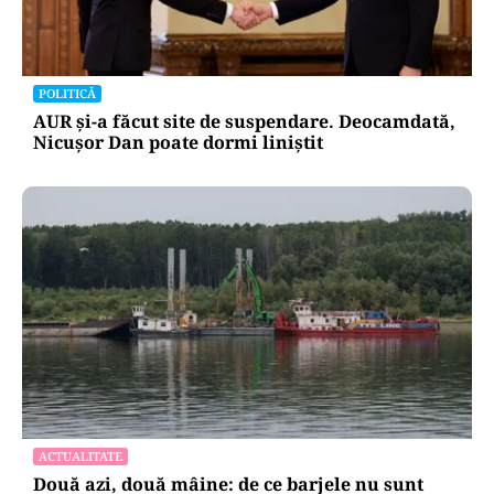
POLITICĂ
AUR și-a făcut site de suspendare. Deocamdată,
Nicușor Dan poate dormi liniștit
ACTUALITATE
Două azi, două mâine: de ce barjele nu sunt