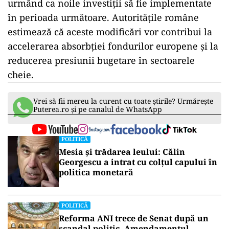
urmând ca noile investiții să fie implementate
în perioada următoare. Autoritățile române
estimează că aceste modificări vor contribui la
accelerarea absorbției fondurilor europene și la
reducerea presiunii bugetare în sectoarele
cheie.
Vrei să fii mereu la curent cu toate știrile? Urmărește
Puterea.ro și pe canalul de WhatsApp
POLITICĂ
Mesia și trădarea leului: Călin
Georgescu a intrat cu colțul capului în
politica monetară
POLITICĂ
Reforma ANI trece de Senat după un
scandal politic. Amendamentul