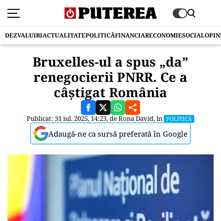
DEZVALUIRI
ACTUALITATE
POLITICĂ
FINANCIAR
ECONOMIE
SOCIAL
OPIN
Bruxelles-ul a spus „da”
renegocierii PNRR. Ce a
câștigat România
Publicat: 31 iul. 2025, 14:23, de
Rona David
, în
POLITICĂ
Adaugă-ne ca sursă preferată în Google