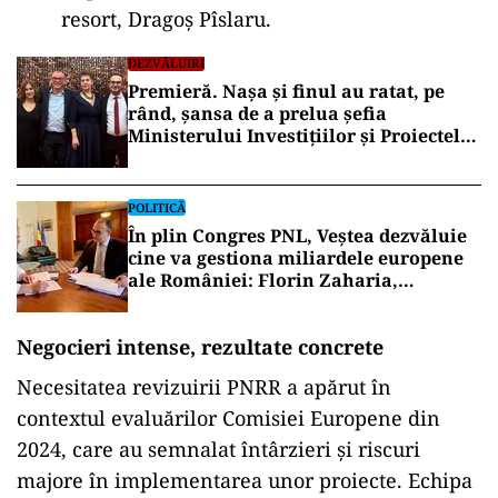
resort, Dragoș Pîslaru.
DEZVĂLUIRI
Premieră. Nașa și finul au ratat, pe
rând, șansa de a prelua șefia
Ministerului Investițiilor și Proiectelor
Europene
POLITICĂ
În plin Congres PNL, Veștea dezvăluie
cine va gestiona miliardele europene
ale României: Florin Zaharia,
ministru tehnocrat
Negocieri intense, rezultate concrete
Necesitatea revizuirii PNRR a apărut în
contextul evaluărilor Comisiei Europene din
2024, care au semnalat întârzieri și riscuri
majore în implementarea unor proiecte. Echipa