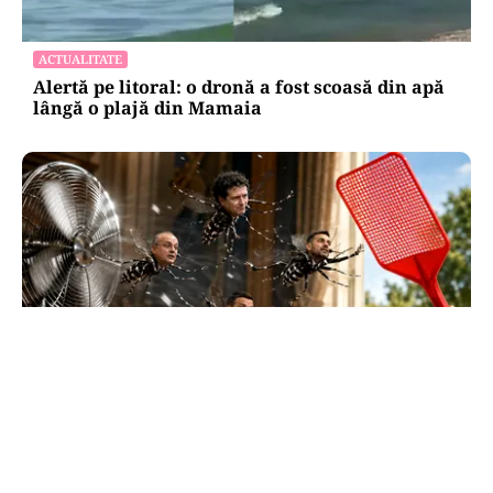
ACTUALITATE
Alertă pe litoral: o dronă a fost scoasă din apă
lângă o plajă din Mamaia
SĂNĂTATE
Supraviețuirea de acasă: țânțarul-tigru a
devenit vecinul nostru. Cum ne apărăm?