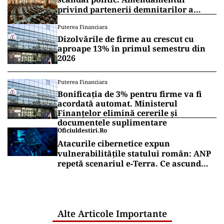
privind partenerii demnitarilor a
inflamat dezbaterile
Puterea Financiara
Dizolvările de firme au crescut cu
aproape 13% în primul semestru din
2026
Puterea Financiara
Bonificația de 3% pentru firme va fi
acordată automat. Ministerul
Finanțelor elimină cererile și
documentele suplimentare
Oficiuldestiri.ro
Atacurile cibernetice expun
vulnerabilitățile statului român: ANP
repetă scenariul e‑Terra. Ce ascund
comunicările oficiale și cine răspunde
pentru mentenanța IT a instituțiilor
publice
Alte Articole Importante