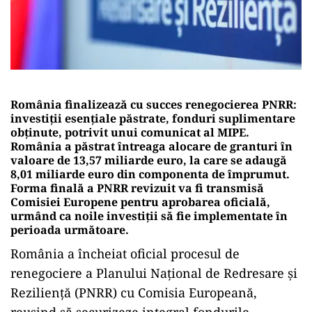
România finalizează cu succes renegocierea PNRR:
investiții esențiale păstrate, fonduri suplimentare
obținute, potrivit unui comunicat al MIPE.
România a păstrat întreaga alocare de granturi în
valoare de 13,57 miliarde euro, la care se adaugă
8,01 miliarde euro din componenta de împrumut.
Forma finală a PNRR revizuit va fi transmisă
Comisiei Europene pentru aprobarea oficială,
urmând ca noile investiții să fie implementate în
perioada următoare.
România a încheiat oficial procesul de
renegociere a Planului Național de Redresare și
Reziliență (PNRR) cu Comisia Europeană,
reușind să securizeze integral fondurile