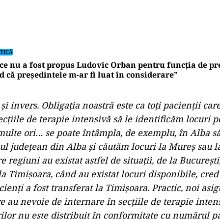
TICĂ
ce nu a fost propus Ludovic Orban pentru funcția de p
d că președintele m-ar fi luat în considerare”
şi invers. Obligaţia noastră este ca toţi pacienţii ca
cţiile de terapie intensivă să le identificăm locuri 
de multe ori… se poate întâmpla, de exemplu, în Alba 
lul judeţean din Alba şi căutăm locuri la Mureş sau l
 regiuni au existat astfel de situaţii, de la Bucureşt
la Timişoara, când au existat locuri disponibile, cred
ienţi a fost transferat la Timişoara. Practic, noi asi
e au nevoie de internare în secţiile de terapie inten
lor nu este distribuit în conformitate cu numărul pa