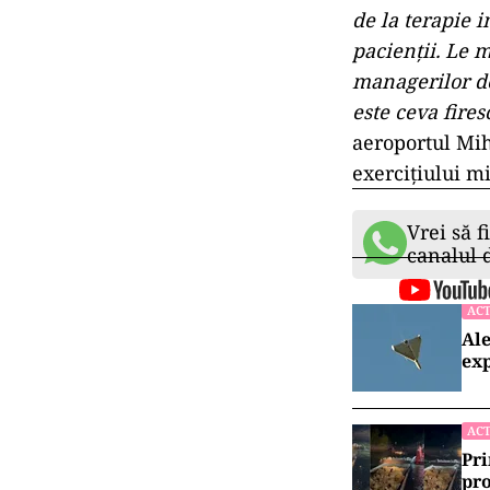
de la terapie i
pacienţii. Le 
managerilor de 
este ceva fire
aeroportul Mih
exerciţiului 
Vrei să f
canalul
ACT
Ale
exp
ACT
Pri
pro