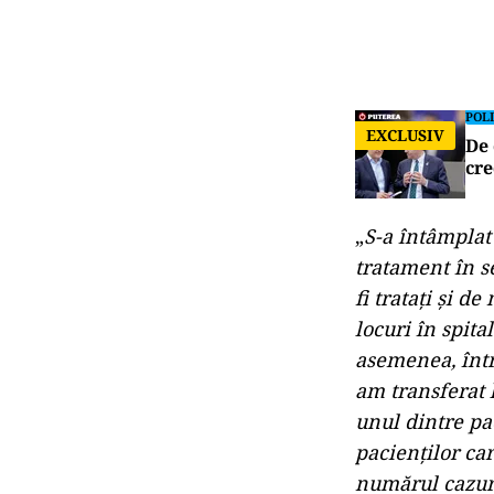
POLI
EXCLUSIV
De 
cre
„
S-a întâmplat 
tratament în se
fi trataţi şi 
locuri în spita
asemenea, între
am transferat 
unul dintre pac
pacienţilor car
numărul cazuri