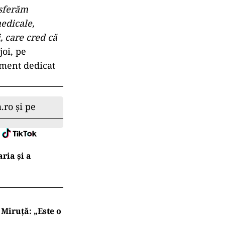
nsferăm
edicale,
, care cred că
joi, pe
iment dedicat
.ro și pe
ria şi a
Miruță: „Este o