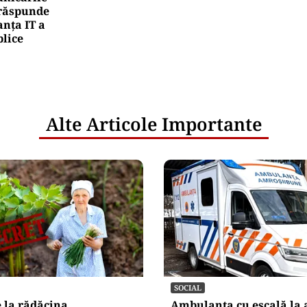
e răspunde
nța IT a
blice
Alte Articole Importante
SOCIAL
 la rădăcina
Ambulanța cu escală la 