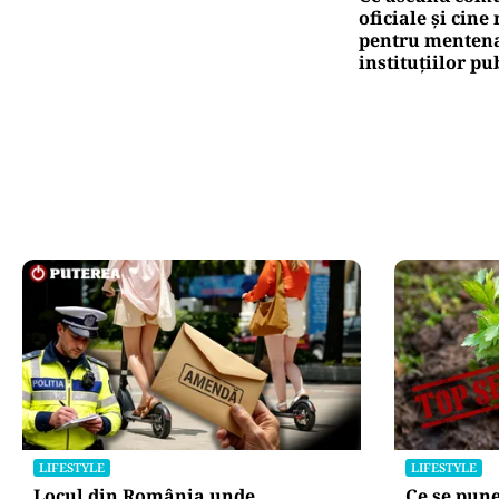
oficiale și cin
pentru mentena
instituțiilor pu
LIFESTYLE
LIFESTYLE
Locul din România unde
Ce se pune