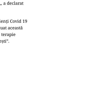
„, a declarat
ienţi Covid 19
luat această
e terapie
şti”.