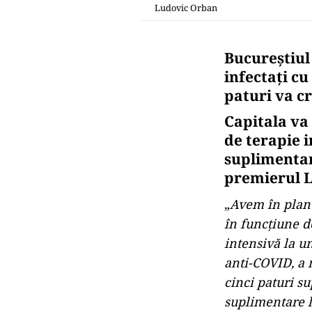
Ludovic Orban
Bucureștiul 
infectați cu
paturi va cr
Capitala va
de terapie i
suplimentare
premierul 
„
Avem în plan 
în funcţiune d
intensivă la un
anti-COVID, a 
cinci paturi s
suplimentare la