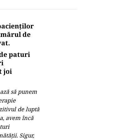
pacienților
Numărul de
vat.
de paturi
ri
 joi
mează să punem
erapie
zitivul de luptă
ea, avem încă
turi
ătăţii. Sigur,