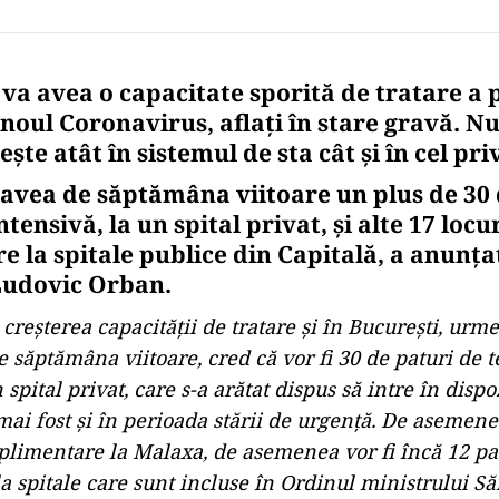
va avea o capacitate sporită de tratare a 
 noul Coronavirus, aflați în stare gravă. 
ește atât în sistemul de sta cât și în cel pri
 avea de săptămâna viitoare un plus de 30 
ntensivă, la un spital privat, și alte 17 locu
 la spitale publice din Capitală, a anunțat
Ludovic Orban.
creşterea capacităţii de tratare şi în Bucureşti, ur
e săptămâna viitoare, cred că vor fi 30 de paturi de t
 spital privat, care s-a arătat dispus să intre în dispo
mai fost şi în perioada stării de urgenţă. De asemen
uplimentare la Malaxa, de asemenea vor fi încă 12 pa
 spitale care sunt incluse în Ordinul ministrului Săn