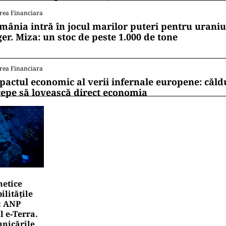
rea Financiara
mânia intră în jocul marilor puteri pentru uraniul
ger. Miza: un stoc de peste 1.000 de tone
rea Financiara
pactul economic al verii infernale europene: căl
cepe să lovească direct economia
netice
litățile
: ANP
l e‑Terra.
nicările