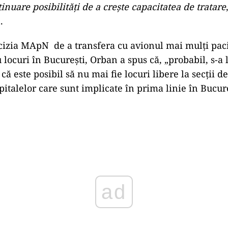
nuare posibilităţi de a creşte capacitatea de tratare
.
cizia MApN de a transfera cu avionul mai mulți pac
locuri în Bucureşti, Orban a spus că, „probabil, s-a 
că este posibil să nu mai fie locuri libere la secţii d
pitalelor care sunt implicate în prima linie în Bucure
Play