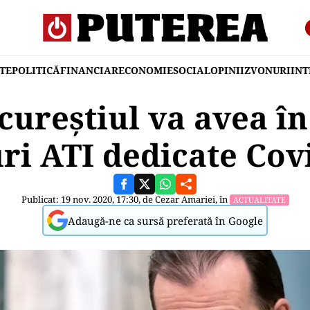
TE
POLITICĂ
FINANCIAR
ECONOMIE
SOCIAL
OPINII
ZVONURI
IN
ureștiul va avea în
ri ATI dedicate Cov
Publicat: 19 nov. 2020, 17:30, de
Cezar Amariei
, în
ACTUALITATE
Adaugă-ne ca sursă preferată în Google