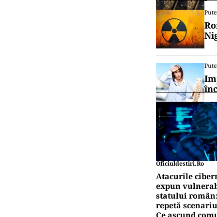
Pute
Ro
Ni
Pute
Im
în
Oficiuldestiri.ro
Atacurile ciber
expun vulnerabi
statului român
repetă scenariu
Ce ascund comu