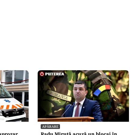
APĂRARE
aprozar.
Radu Miruță acuză un blocaj în