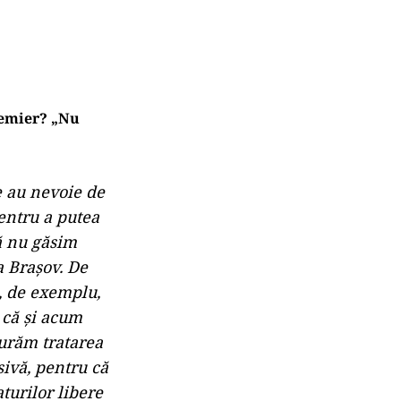
remier? „Nu
re au nevoie de
pentru a putea
să nu găsim
a Braşov. De
i, de exemplu,
 că şi acum
gurăm tratarea
sivă, pentru că
turilor libere