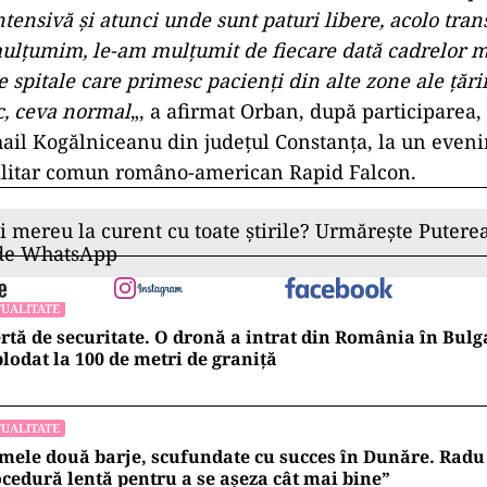
ntensivă şi atunci unde sunt paturi libere, acolo tra
mulţumim, le-am mulţumit de fiecare dată cadrelor m
spitale care primesc pacienţi din alte zone ale ţării
sc, ceva normal
„, a afirmat Orban, după participarea, 
ail Kogălniceanu din judeţul Constanţa, la un even
militar comun româno-american Rapid Falcon.
ii mereu la curent cu toate știrile? Urmărește Puterea
 de WhatsApp
UALITATE
rtă de securitate. O dronă a intrat din România în Bulga
lodat la 100 de metri de graniţă
UALITATE
mele două barje, scufundate cu succes în Dunăre. Radu 
cedură lentă pentru a se așeza cât mai bine”