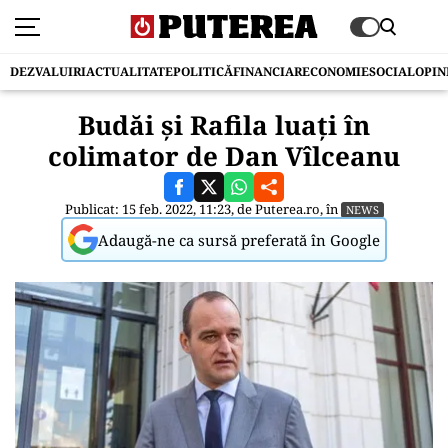
DEZVALUIRI
ACTUALITATE
POLITICĂ
FINANCIAR
ECONOMIE
SOCIAL
OPIN
Budăi și Rafila luați în
colimator de Dan Vîlceanu
Publicat: 15 feb. 2022, 11:23, de
Puterea.ro
, în
NEWS
Adaugă-ne ca sursă preferată în Google