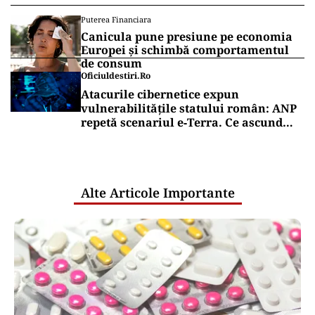
Puterea Financiara
Canicula pune presiune pe economia
Europei și schimbă comportamentul
de consum
Oficiuldestiri.ro
Atacurile cibernetice expun
vulnerabilitățile statului român: ANP
repetă scenariul e‑Terra. Ce ascund
comunicările oficiale și cine răspunde
pentru mentenanța IT a instituțiilor
publice
Alte Articole Importante