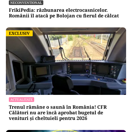
NECONVENTIONAL
FrikiPedia: răzbunarea electrocasnicelor.
Românii îl atacă pe Bolojan cu fierul de călcat
EXCLUSIV
EXCLUSIV
ACTUALITATE
Trenul rămâne o saună în România! CFR
Călători nu are încă aprobat bugetul de
venituri și cheltuieli pentru 2026