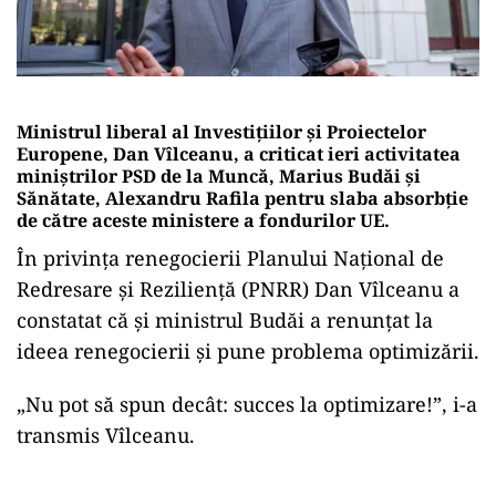
Ministrul liberal al Investițiilor și Proiectelor
Europene, Dan Vîlceanu, a criticat ieri activitatea
miniștrilor PSD de la Muncă, Marius Budăi și
Sănătate, Alexandru Rafila pentru slaba absorbție
de către aceste ministere a fondurilor UE.
În privința renegocierii Planului Național de
Redresare și Reziliență (PNRR) Dan Vîlceanu a
constatat că și ministrul Budăi a renunțat la
ideea renegocierii și pune problema optimizării.
„Nu pot să spun decât: succes la optimizare!”, i-a
transmis Vîlceanu.