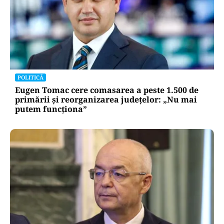
LIFESTYLE
Alina Pușcău, ajunge pe masa de operație:
„UCLA încearcă să-mi salveze viața”