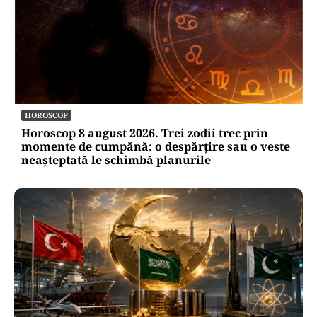
Oficiuldestiri.ro
Atacurile cibernetice expun
vulnerabilitățile statului român: ANP
repetă scenariul e‑Terra. Ce ascund
comunicările oficiale și cine răspunde
pentru mentenanța IT a instituțiilor
publice
Alte Articole Importante