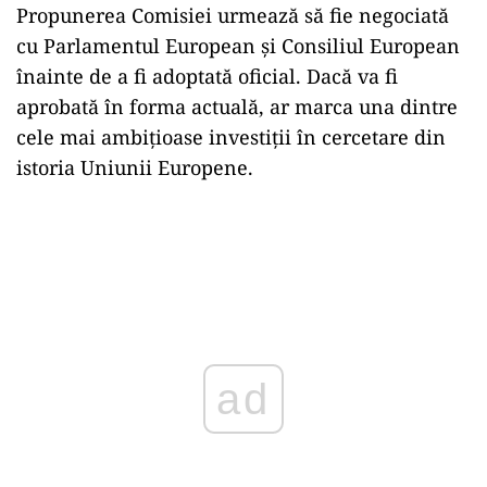
are rolul de a întări autonomia strategică a
Uniunii Europene. Sunt prioritizate domenii
precum suveranitatea datelor, terapiile
regenerative, transportul automatizat și
inteligența artificială de generație următoare.
În plus, proiectul pune accent și pe inițiative
sociale și culturale, precum Noua Bauhaus
Europeană, prin care se urmărește reconectarea
inovației cu viața cotidiană a cetățenilor.
Propunerea Comisiei urmează să fie negociată
cu Parlamentul European și Consiliul European
înainte de a fi adoptată oficial. Dacă va fi
aprobată în forma actuală, ar marca una dintre
cele mai ambițioase investiții în cercetare din