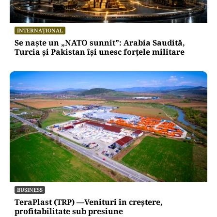
HOROSCOP
Horoscop 8 august 2026. Trei zodii trec prin
momente de cumpănă: o despărțire sau o veste
neașteptată le schimbă planurile
INTERNAȚIONAL
Se naște un „NATO sunnit”: Arabia Saudită,
Turcia și Pakistan își unesc forțele militare