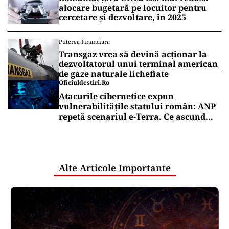
EDUCAȚIE
Bacalaureat 2026: calendarul complet
al sesiunii de toamnă, de la probele
orale la rezultate
EDUCAȚIE
Calendar an școlar 2026-2027: când
încep și se termină cursurile, pe cicluri
de învățământ
Puterea Financiara
România, țara UE cu cea mai redusă
alocare bugetară pe locuitor pentru
cercetare și dezvoltare, în 2025
Puterea Financiara
Transgaz vrea să devină acționar la
dezvoltatorul unui terminal american
de gaze naturale lichefiate