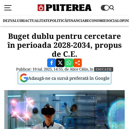
DEZVALUIRI
ACTUALITATE
POLITICĂ
FINANCIAR
ECONOMIE
SOCIAL
OPIN
Buget dublu pentru cercetare
în perioada 2028-2034, propus
de C.E.
Publicat: 19 iul. 2025, 14:55, de
Alice Călin
, în
EDUCAȚIE
Adaugă-ne ca sursă preferată în Google