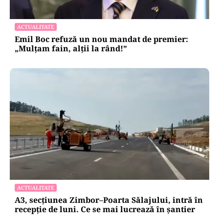
POLITICĂ
Eugen Tomac cere comasarea a peste 1.500 de
primării și reorganizarea județelor: „Nu mai
putem funcționa”
ACTUALITATE
Emil Boc refuză un nou mandat de premier:
„Mulțam fain, alții la rând!”