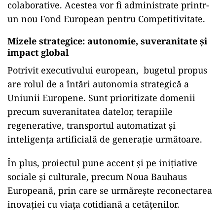
De asemenea, pilonul „Știință excelentă” va
primi peste 44 miliarde de euro, direcționate
către proiecte fundamentale și burse de
cercetare.
În cele din urmă, 16 miliarde vor merge către
consolidarea Spațiului European de Cercetare,
prin politici ERA și infrastructuri științifice.
Potrivit Comisiei Europene, 68 de miliarde din
totalul propus vor fi alocate cercetării
colaborative. Acestea vor fi administrate printr-
un nou Fond European pentru Competitivitate.
Mizele strategice: autonomie, suveranitate și
impact global
Potrivit executivului european, bugetul propus