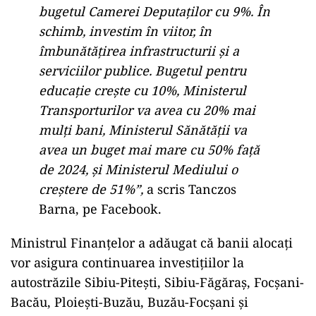
bugetul Camerei Deputaţilor cu 9%. În
schimb, investim în viitor, în
îmbunătăţirea infrastructurii şi a
serviciilor publice. Bugetul pentru
educaţie creşte cu 10%, Ministerul
Transporturilor va avea cu 20% mai
mulţi bani, Ministerul Sănătăţii va
avea un buget mai mare cu 50% faţă
de 2024, şi Ministerul Mediului o
creştere de 51%”,
a scris Tanczos
Barna, pe Facebook.
Ministrul Finanțelor a adăugat că banii alocaţi
vor asigura continuarea investiţiilor la
autostrăzile Sibiu-Piteşti, Sibiu-Făgăraş, Focşani-
Bacău, Ploieşti-Buzău, Buzău-Focşani şi