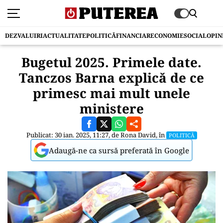
DEZVALUIRI
ACTUALITATE
POLITICĂ
FINANCIAR
ECONOMIE
SOCIAL
OPIN
Bugetul 2025. Primele date.
Tanczos Barna explică de ce
primesc mai mult unele
ministere
Publicat: 30 ian. 2025, 11:27, de
Rona David
, în
POLITICĂ
Adaugă-ne ca sursă preferată în Google