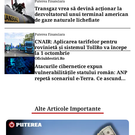
Puterea Financiara
Transgaz vrea să devină acționar la
dezvoltatorul unui terminal american
de gaze naturale lichefiate
Puterea Financiara
CNAIR: Aplicarea tarifelor pentru
rovinietă și sistemul TollRo va începe
la 1 octombrie
Oficiuldestiri.ro
Atacurile cibernetice expun
vulnerabilitățile statului român: ANP
repetă scenariul e‑Terra. Ce ascund
comunicările oficiale și cine răspunde
pentru mentenanța IT a instituțiilor
publice
Alte Articole Importante