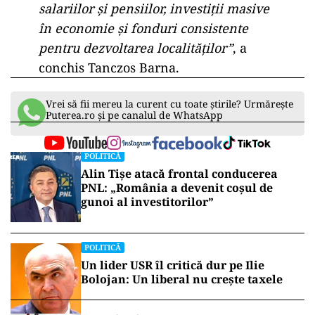
salariilor şi pensiilor, investiţii masive
în economie şi fonduri consistente
pentru dezvoltarea localităţilor”
, a
conchis Tanczos Barna.
Vrei să fii mereu la curent cu toate știrile? Urmărește
Puterea.ro și pe canalul de WhatsApp
POLITICĂ
Alin Tișe atacă frontal conducerea
PNL: „România a devenit coșul de
gunoi al investitorilor”
POLITICĂ
Un lider USR îl critică dur pe Ilie
Bolojan: Un liberal nu crește taxele