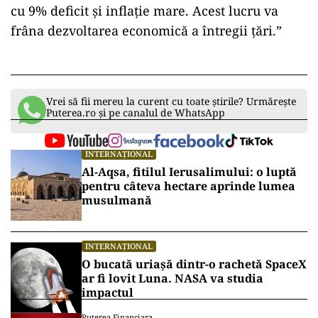
cu 9% deficit și inflație mare. Acest lucru va
frâna dezvoltarea economică a întregii țări.”
Vrei să fii mereu la curent cu toate știrile? Urmărește
Puterea.ro și pe canalul de WhatsApp
INTERNAȚIONAL
Al-Aqsa, fitilul Ierusalimului: o luptă
pentru câteva hectare aprinde lumea
musulmană
INTERNAȚIONAL
O bucată uriașă dintr-o rachetă SpaceX
ar fi lovit Luna. NASA va studia
impactul
Puterea Financiara