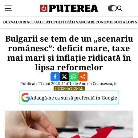
DEZVALUIRI
ACTUALITATE
POLITICĂ
FINANCIAR
ECONOMIE
SOCIAL
OPIN
Bulgarii se tem de un „scenariu
românesc”: deficit mare, taxe
mai mari și inflație ridicată în
lipsa reformelor
Publicat: 11 mai 2026, 11:01, de
Andrei Ceausescu
, în
INTERNAȚIONAL
Adaugă-ne ca sursă preferată în Google