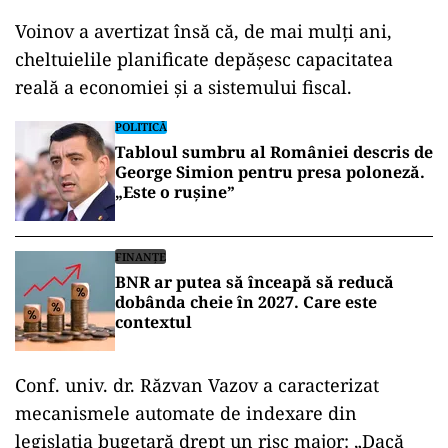
Voinov a avertizat însă că, de mai mulți ani,
cheltuielile planificate depășesc capacitatea
reală a economiei și a sistemului fiscal.
POLITICĂ
Tabloul sumbru al României descris de
George Simion pentru presa poloneză.
„Este o rușine”
FINANȚE
BNR ar putea să înceapă să reducă
dobânda cheie în 2027. Care este
contextul
Conf. univ. dr. Răzvan Vazov a caracterizat
mecanismele automate de indexare din
legislația bugetară drept un risc major: „Dacă