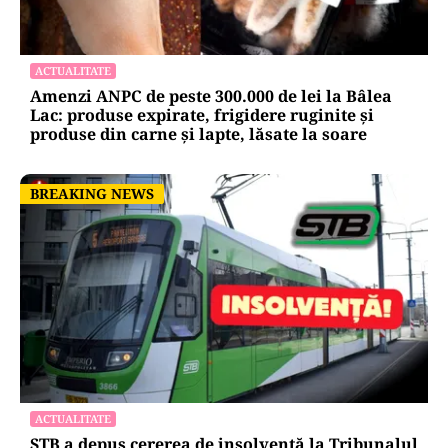
ACTUALITATE
Amenzi ANPC de peste 300.000 de lei la Bâlea
Lac: produse expirate, frigidere ruginite și
produse din carne și lapte, lăsate la soare
BREAKING NEWS
BREAKING NEWS
ACTUALITATE
STB a depus cererea de insolvență la Tribunalul