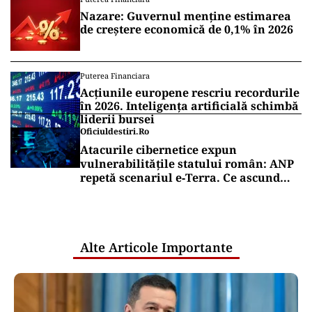
Nazare: Guvernul menține estimarea
de creștere economică de 0,1% în 2026
Puterea Financiara
Acțiunile europene rescriu recordurile
în 2026. Inteligența artificială schimbă
liderii bursei
Oficiuldestiri.ro
Atacurile cibernetice expun
vulnerabilitățile statului român: ANP
repetă scenariul e‑Terra. Ce ascund
comunicările oficiale și cine răspunde
pentru mentenanța IT a instituțiilor
publice
Alte Articole Importante