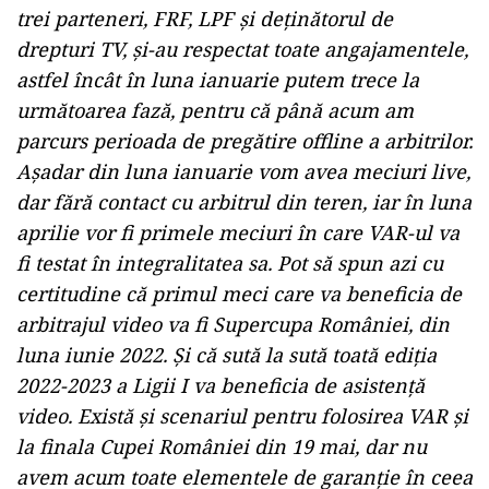
trei parteneri, FRF, LPF şi deţinătorul de
drepturi TV, şi-au respectat toate angajamentele,
astfel încât în luna ianuarie putem trece la
următoarea fază, pentru că până acum am
parcurs perioada de pregătire offline a arbitrilor.
Aşadar din luna ianuarie vom avea meciuri live,
dar fără contact cu arbitrul din teren, iar în luna
aprilie vor fi primele meciuri în care VAR-ul va
fi testat în integralitatea sa. Pot să spun azi cu
certitudine că primul meci care va beneficia de
arbitrajul video va fi Supercupa României, din
luna iunie 2022. Şi că sută la sută toată ediţia
2022-2023 a Ligii I va beneficia de asistenţă
video. Există şi scenariul pentru folosirea VAR şi
la finala Cupei României din 19 mai, dar nu
avem acum toate elementele de garanţie în ceea