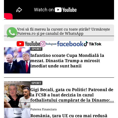
Vrei să fii mereu la curent cu toate știrile? Urmărește
Puterea.ro și pe canalul de WhatsApp
SPORT
Infantino scoate Cupa Mondială la
mezat. Dinastia Trump a mirosit
imediat unde sunt banii
SPORT
Gigi Becali, gata cu Politic! Patronul de
la FCSB a luat decizia în cazul
fotbalistului cumpărat de la Dinamo:
„Fac curățenie! Nu e de echipa asta”
Puterea Financiara
România, țara UE cu cea mai redusă