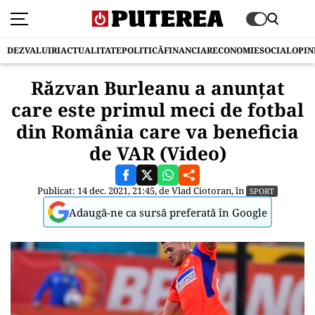
DEZVALUIRI
ACTUALITATE
POLITICĂ
FINANCIAR
ECONOMIE
SOCIAL
OPIN
Răzvan Burleanu a anunțat
care este primul meci de fotbal
din România care va beneficia
de VAR (Video)
Publicat: 14 dec. 2021, 21:45, de
Vlad Ciotoran
, în
SPORT
Adaugă-ne ca sursă preferată în Google