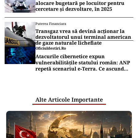
alocare bugetară pe locuitor pentru
cercetare și dezvoltare, în 2025
Puterea Financiara
Transgaz vrea să devină acționar la
dezvoltatorul unui terminal american
de gaze naturale lichefiate
Oficiuldestiri.ro
Atacurile cibernetice expun
vulnerabilitățile statului român: ANP
repetă scenariul e‑Terra. Ce ascund
comunicările oficiale și cine răspunde
pentru mentenanța IT a instituțiilor
publice
Alte Articole Importante