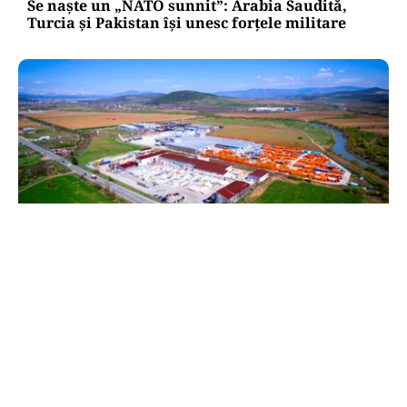
Se naște un „NATO sunnit”: Arabia Saudită,
Turcia și Pakistan își unesc forțele militare
BUSINESS
TeraPlast (TRP) —Venituri în creștere,
profitabilitate sub presiune
TOS
Politica Cookies
Protecția Datelor Personale