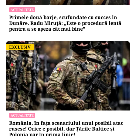
ACTUALITATE
Primele două barje, scufundate cu succes în
Dunăre. Radu Miruță: „Este o procedură lentă
pentru a se așeza cât mai bine”
EXCLUSIV
EXCLUSIV
ACTUALITATE
România, în fața scenariului unui posibil atac
rusesc! Orice e posibil, dar Țările Baltice și
Polonia par în prima linie!