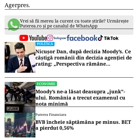
Agerpres.
Vrei să fii mereu la curent cu toate știrile? Urmărește
Puterea.ro și pe canalul de WhatsApp
POLITICĂ
Nicușor Dan, după decizia Moody’s. Ce
câștigă românii din decizia agenției de
rating: „Perspectiva rămâne
rezervată”
ECONOMIE
Moody’s ne-a lăsat deasupra „junk”-
ului. România a trecut examenul cu
nota minimă
Puterea Financiara
BVB încheie săptămâna pe minus. BET
a pierdut 0,56%