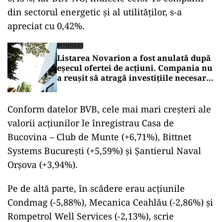
din sectorul energetic şi al utilităţilor, s-a
apreciat cu 0,42%.
BUSINESS
Listarea Novarion a fost anulată după
eșecul ofertei de acțiuni. Compania nu
a reușit să atragă investițiile necesare
pentru debutul pe piața AeRO
Conform datelor BVB, cele mai mari creşteri ale
valorii acţiunilor le înregistrau Casa de
Bucovina – Club de Munte (+6,71%), Bittnet
Systems Bucureşti (+5,59%) şi Şantierul Naval
Orşova (+3,94%).
Pe de altă parte, în scădere erau acţiunile
Condmag (-5,88%), Mecanica Ceahlău (-2,86%) şi
Rompetrol Well Services (-2,13%), scrie