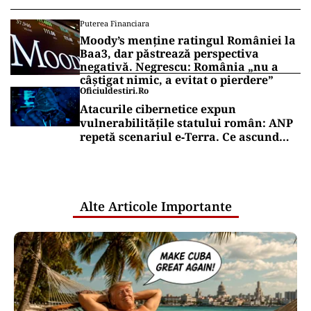
Puterea Financiara
Moody’s menține ratingul României la
Baa3, dar păstrează perspectiva
negativă. Negrescu: România „nu a
câștigat nimic, a evitat o pierdere”
Oficiuldestiri.ro
Atacurile cibernetice expun
vulnerabilitățile statului român: ANP
repetă scenariul e‑Terra. Ce ascund
comunicările oficiale și cine răspunde
pentru mentenanța IT a instituțiilor
publice
Alte Articole Importante