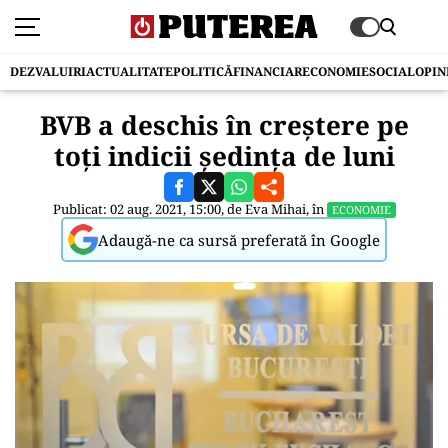
DEZVALUIRI
ACTUALITATE
POLITICĂ
FINANCIAR
ECONOMIE
SOCIAL
OPIN
BVB a deschis în creştere pe
toţi indicii şedinţa de luni
Publicat: 02 aug. 2021, 15:00, de
Eva Mihai
, în
ECONOMIE
Adaugă-ne ca sursă preferată în Google