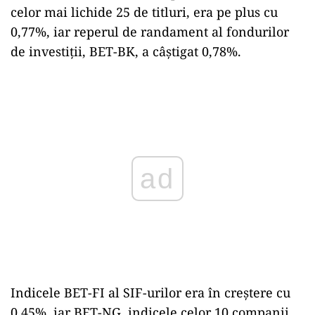
celor mai lichide 25 de titluri, era pe plus cu
0,77%, iar reperul de randament al fondurilor
de investiţii, BET-BK, a câştigat 0,78%.
Play
Indicele BET-FI al SIF-urilor era în creştere cu
0,45%, iar BET-NG, indicele celor 10 companii