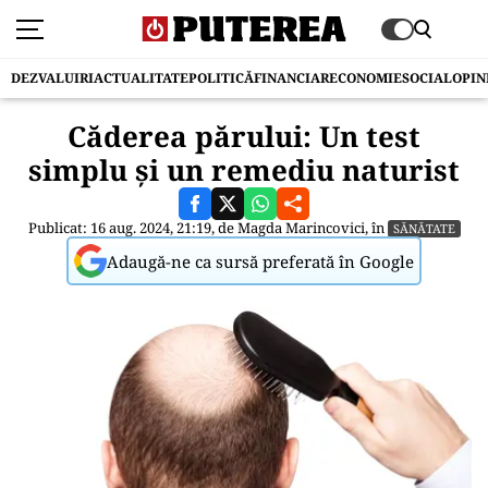
DEZVALUIRI
ACTUALITATE
POLITICĂ
FINANCIAR
ECONOMIE
SOCIAL
OPIN
Căderea părului: Un test
simplu și un remediu naturist
Publicat: 16 aug. 2024, 21:19, de
Magda Marincovici
, în
SĂNĂTATE
Adaugă-ne ca sursă preferată în Google