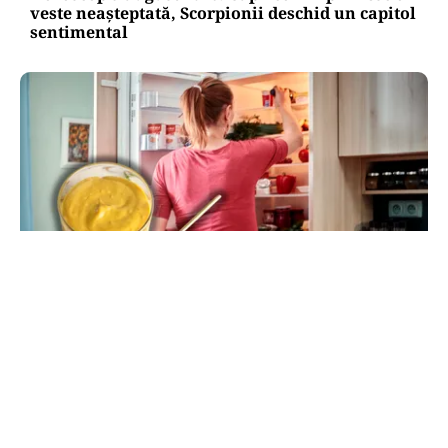
veste neașteptată, Scorpionii deschid un capitol
sentimental
LIFESTYLE
Unde trebuie pus muștarul în frigider după ce l-
ai deschis. Greșeala pe care mulți nu o știau
TOS
Politica Cookies
Protecția Datelor Personale