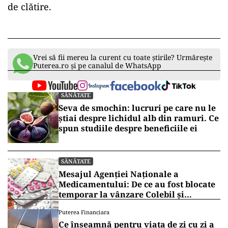
de clătire.
Vrei să fii mereu la curent cu toate știrile? Urmărește
Puterea.ro și pe canalul de WhatsApp
SĂNĂTATE
Seva de smochin: lucruri pe care nu le
știai despre lichidul alb din ramuri. Ce
spun studiile despre beneficiile ei
SĂNĂTATE
Mesajul Agenției Naționale a
Medicamentului: De ce au fost blocate
temporar la vânzare Colebil și
Panzcebil
Puterea Financiara
Ce înseamnă pentru viața de zi cu zi a