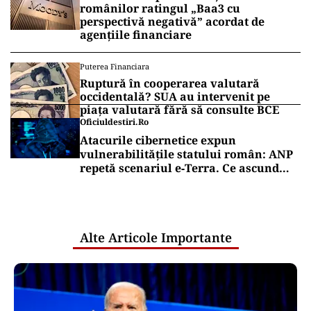
românilor ratingul „Baa3 cu
perspectivă negativă” acordat de
agențiile financiare
Puterea Financiara
Ruptură în cooperarea valutară
occidentală? SUA au intervenit pe
piața valutară fără să consulte BCE
Oficiuldestiri.ro
Atacurile cibernetice expun
vulnerabilitățile statului român: ANP
repetă scenariul e‑Terra. Ce ascund
comunicările oficiale și cine răspunde
pentru mentenanța IT a instituțiilor
publice
Alte Articole Importante