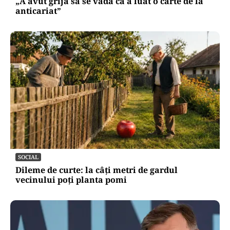
„A avut grijă să se vadă că a luat o carte de la
anticariat”
SOCIAL
Dileme de curte: la câți metri de gardul
vecinului poți planta pomi