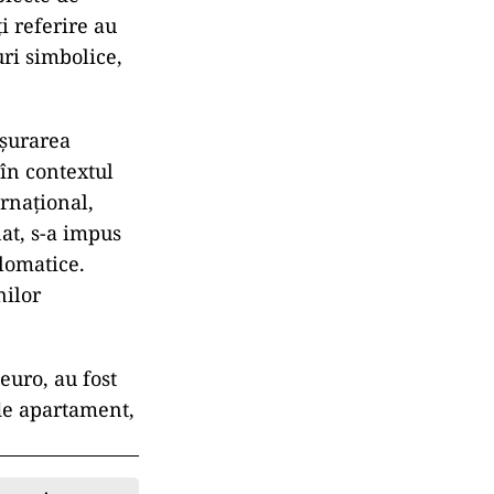
ți referire au
uri simbolice,
ășurarea
„în contextul
ernațional,
nat, s-a impus
lomatice.
nilor
euro, au fost
 de apartament,