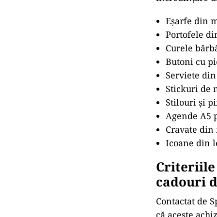
Eșarfe din m
Portofele di
Curele bărbă
Butoni cu pi
Serviete din
Stickuri de 
Stilouri și p
Agende A5 pe
Cravate din 
Icoane din l
Criteriil
cadouri 
Contactat de S
că aceste achiz