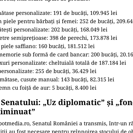
ătase personalizate: 191 de bucăți, 109.945 lei
n piele pentru bărbați și femei: 252 de bucăți, 209.64
tești personalizate: 202 bucăți, 168.049 lei
etre semiprețioase: 398 de perechi, 173.878 lei
 piele saffiano: 160 bucăți, 181.512 lei
memorie sub formă de card bancar: 200 bucăți, 20.16
ixuri personalizate: cheltuială totală de 187.184 lei
rsonalizate: 255 de bucăți, 36.429 lei
mătase, cusute manual: 143 bucăți, 82.315 lei
emn cu foiță de aur: 5 bucăți, 8.400 lei
e Senatului: „Uz diplomatic” și „fo
diminuat”
potmedia.ro, Senatul României a transmis, într-un ră
iții au fost necesare pentru reînnoirea stocului de o