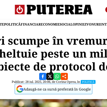
TE
POLITICĂ
FINANCIAR
ECONOMIE
SOCIAL
OPINII
ZVONURI
IN
i scumpe în vremuri
heltuie peste un mil
biecte de protocol d
Publicat: 28 iul. 2025, 20:06, de
Corina Oprea
, în
POLITICĂ
Adaugă-ne ca sursă preferată în Google