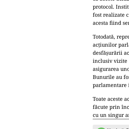
protocol. Insti
fost realizate
acesta fiind s
Totodată, repr
acțiunilor parl
desfășurării ac
inclusiv vizite
asigurarea uno
Bunurile au fo
parlamentare i
Toate aceste ac
făcute prin în
cu un singur a