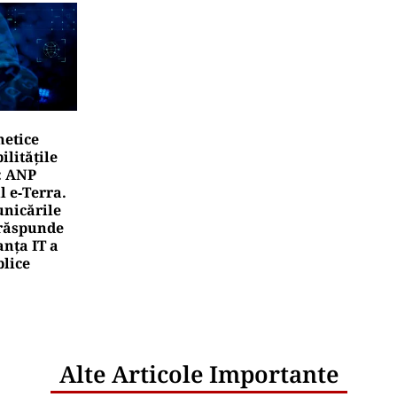
netice
litățile
: ANP
l e‑Terra.
nicările
e răspunde
nța IT a
blice
Alte Articole Importante