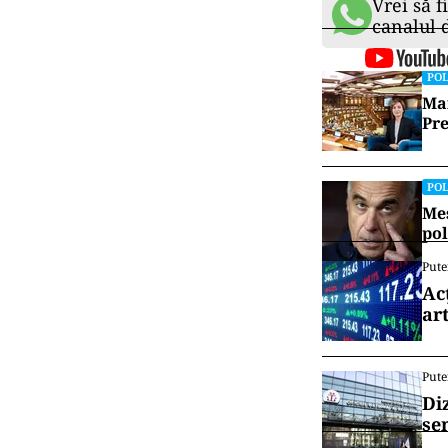
Vrei să f
canalul
POL
Mai
Pre
POL
Mes
pol
Pute
Ac
art
Pute
Di
se