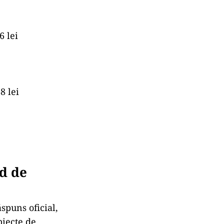
6 lei
8 lei
nd de
spuns oficial,
biecte de