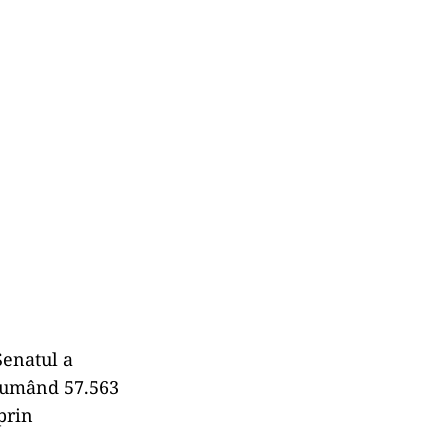
Senatul a
nsumând 57.563
 prin