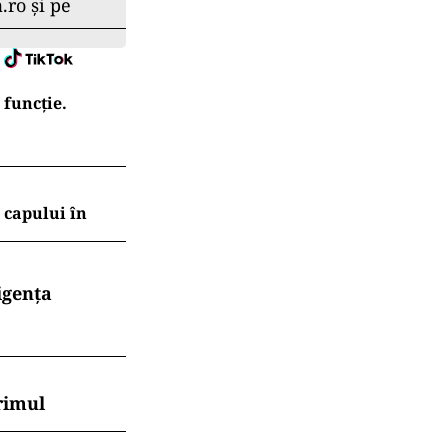
.ro și pe
 funcție.
l capului în
igența
rimul