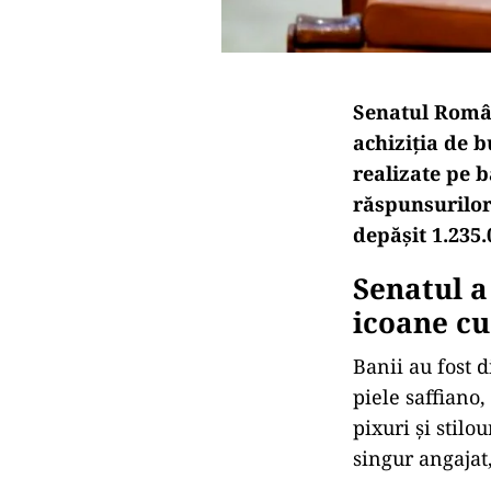
Senatul Român
achiziția de b
realizate pe 
răspunsurilor 
depășit 1.235.
Senatul a
icoane cu
Banii au fost 
piele saffiano,
pixuri și stil
singur angajat