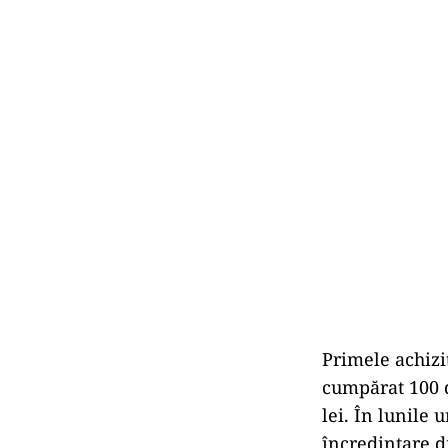
Primele achiziț
cumpărat 100 d
lei. În lunile 
încredințare d