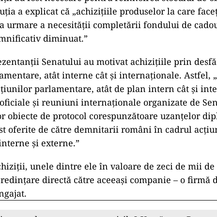
tuția a explicat că „achizițiile produselor la care face
 ca urmare a necesității completării fondului de cado
emnificativ diminuat.”
ezentanții Senatului au motivat achizițiile prin desf
amentare, atât interne cât și internaționale. Astfel, 
țiunilor parlamentare, atât de plan intern cât și int
 oficiale și reuniuni internaționale organizate de Se
r obiecte de protocol corespunzătoare uzanțelor dip
st oferite de către demnitarii români în cadrul acțiu
nterne și externe.”
hiziții, unele dintre ele în valoare de zeci de mii de 
credințare directă către aceeași companie – o firmă
ngajat.