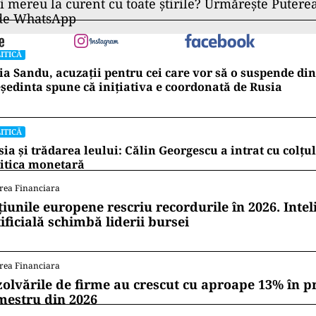
ii mereu la curent cu toate știrile? Urmărește Puterea
 de WhatsApp
ITICĂ
a Sandu, acuzații pentru cei care vor să o suspende din
ședinta spune că inițiativa e coordonată de Rusia
ITICĂ
ia și trădarea leului: Călin Georgescu a intrat cu colțu
itica monetară
rea Financiara
țiunile europene rescriu recordurile în 2026. Intel
ificială schimbă liderii bursei
rea Financiara
zolvările de firme au crescut cu aproape 13% în p
mestru din 2026