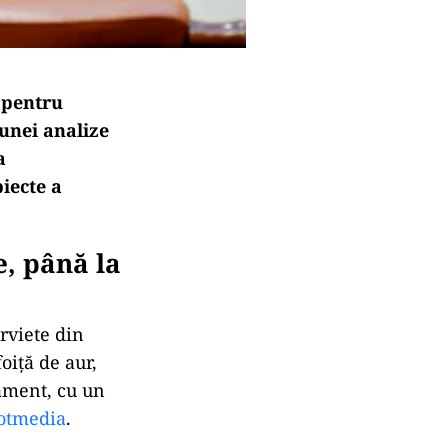
 pentru
 unei analize
a
biecte a
e, până la
rviete din
oiță de aur,
tament, cu un
otmedia
.