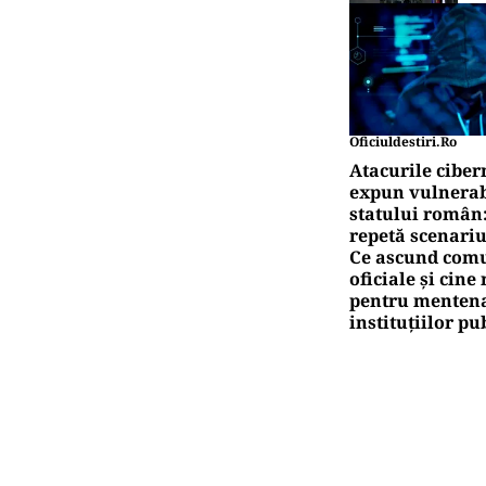
Oficiuldestiri.ro
Atacurile ciber
expun vulnerabi
statului român
repetă scenariu
Ce ascund comu
oficiale și cin
pentru mentena
instituțiilor pu