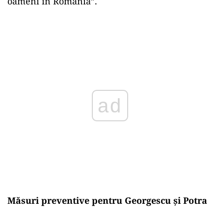
declarația de avere”, a precizat acesta,
menționând că a renunțat ulterior la
autoturism, considerându-l „prea opulent”.
Reacția față de acuzațiile aduse lui Potra
Referitor la acuzațiile de deținere ilegală de
arme care îl vizează pe Horațiu Potra, Georgescu
a afirmat că acesta trebuie să ofere explicații.
Totuși, el l-a lăudat pentru activitatea sa,
menționând că „a dat de muncă la sute, mii de
oameni în România”.