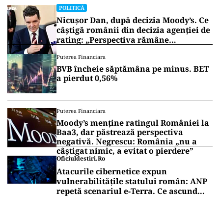
peste 700.000 de lei. Ancheta continuă pentru a
stabili toate implicațiile acestui caz.
Vrei să fii mereu la curent cu toate știrile? Urmărește
Puterea.ro și pe canalul de WhatsApp
POLITICĂ
Presiune pe Nicușor Dan din partea
PNL. Liberalii cer desemnarea de
urgență a unui nou premier: „Trebuie
să iasă fum alb de la Cotroceni!”
POLITICĂ
Nicușor Dan, după decizia Moody’s. Ce
câștigă românii din decizia agenției de
rating: „Perspectiva rămâne
rezervată”
Puterea Financiara
BVB încheie săptămâna pe minus. BET