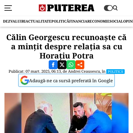
DEZVALUIRI
ACTUALITATE
POLITICĂ
FINANCIAR
ECONOMIE
SOCIAL
OPIN
Călin Georgescu recunoaște că
a mințit despre relația sa cu
Horațiu Potra
Publicat: 07 mart. 2025, 06:13, de
Andrei Ceausescu
, în
POLITICĂ
Adaugă-ne ca sursă preferată în Google