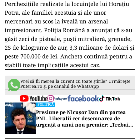
privind finanțarea campaniei electorale.
Horațiu Potra, pe numele căruia a fost emis un
mandat de arestare în lipsă, a contestat decizia
în instanță, urmând ca un verdict să fie dat pe
12 martie. Potrivit informațiilor publicate de
G4Media, acesta a părăsit România înainte de
perchezițiile din 26 februarie și se află în Dubai.
Descoperirile anchetatorilor
Perchezițiile realizate la locuințele lui Horațiu
Potra, ale familiei acestuia și ale unor
mercenari au scos la iveală un arsenal
impresionant. Poliția Română a anunțat că s-au
găsit zeci de pistoale, puști mitralieră, grenade,
25 de kilograme de aur, 3,3 milioane de dolari și