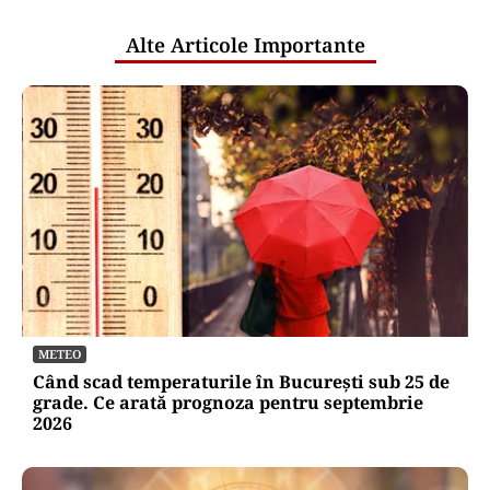
a pierdut 0,56%
Puterea Financiara
Moody’s menține ratingul României la
Baa3, dar păstrează perspectiva
negativă. Negrescu: România „nu a
câștigat nimic, a evitat o pierdere”
Oficiuldestiri.ro
Atacurile cibernetice expun
vulnerabilitățile statului român: ANP
repetă scenariul e‑Terra. Ce ascund
comunicările oficiale și cine răspunde
pentru mentenanța IT a instituțiilor
publice
Alte Articole Importante