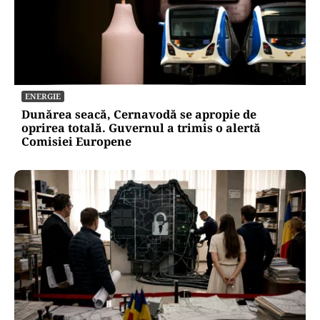
ACTUALITATE
România, în fața scenariului unui posibil atac
rusesc! Orice e posibil, dar Țările Baltice și
Polonia par în prima linie!
ENERGIE