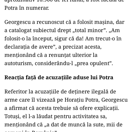
(SPP), bazându-se în schimb pe sprijinul unor
foști militari din Legiunea Străină.
Utilizarea unei limuzine Mercedes
Un alt subiect controversat este folosirea de
către Georgescu a unei limuzine Mercedes GLE
Coupe, închiriată prin intermediul unei societăți
apropiate de Potra. Procurorii susțin că acesta a
beneficiat gratuit de autoturism în perioada
iunie 2024 – ianuarie 2025, iar plata chiriei, de
aproximativ 16.900 de lei lunar, a fost făcută de
Potra în numerar.
Georgescu a recunoscut că a folosit mașina, dar
a catalogat subiectul drept „total minor”. „Am
folosit-o la început, sigur că da! Am trecut-o în