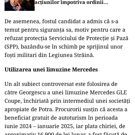
în special, pentru protecția mea, nu puteam să
vorbim. Era o situație complicată în timpul unei
campanii deloc simple”, a explicat Georgescu.
POLITICĂ
Mesia și trădarea leului: Călin
Georgescu a intrat cu colțul capului în
politica monetară
JUSTITIE
Ziua judecății pentru Călin Georgescu
și Horațiu Potra: acuzațiile din dosarul
acțiunilor împotriva ordinii
constituționale, pe masa judecătorilor
de la Înalta Curte
De asemenea, fostul candidat a admis că s-a
temut pentru siguranța sa, motiv pentru care a
refuzat protecția Serviciului de Protecție și Pază