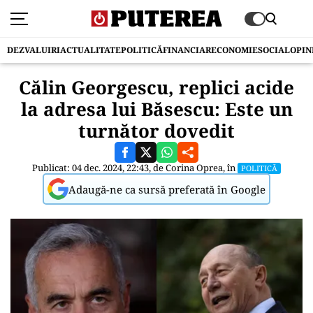
DEZVALUIRI
ACTUALITATE
POLITICĂ
FINANCIAR
ECONOMIE
SOCIAL
OPIN
Călin Georgescu, replici acide
la adresa lui Băsescu: Este un
turnător dovedit
Publicat: 04 dec. 2024, 22:43, de
Corina Oprea
, în
POLITICĂ
Adaugă-ne ca sursă preferată în Google