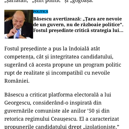
„șarlatan,” „știft politic” și „gogoașă.”
POLITICĂ
Băsescu avertizează: „Țara are nevoie
de un guvern, nu de războaie politice”.
Fostul președinte critică strategia lui
Bolojan și cere unitate pentru
accesarea fondurilor europene
Fostul președinte a pus la îndoială atât
competența, cât și integritatea candidatului,
sugerând că acesta propune un program politic
rupt de realitate și incompatibil cu nevoile
României.
Băsescu a criticat platforma electorală a lui
Georgescu, considerând-o inspirată din
guvernările comuniste ale anilor ’50 și din
retorica regimului Ceaușescu. El a caracterizat
propunerile candidatului drept „izolaționiste,”