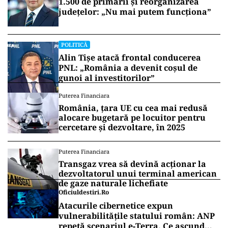
1.500 de primării și reorganizarea
județelor: „Nu mai putem funcționa”
POLITICĂ
Alin Tișe atacă frontal conducerea
PNL: „România a devenit coșul de
gunoi al investitorilor”
Puterea Financiara
România, țara UE cu cea mai redusă
alocare bugetară pe locuitor pentru
cercetare și dezvoltare, în 2025
Puterea Financiara
Transgaz vrea să devină acționar la
dezvoltatorul unui terminal american
de gaze naturale lichefiate
Oficiuldestiri.ro
Atacurile cibernetice expun
vulnerabilitățile statului român: ANP
repetă scenariul e‑Terra. Ce ascund