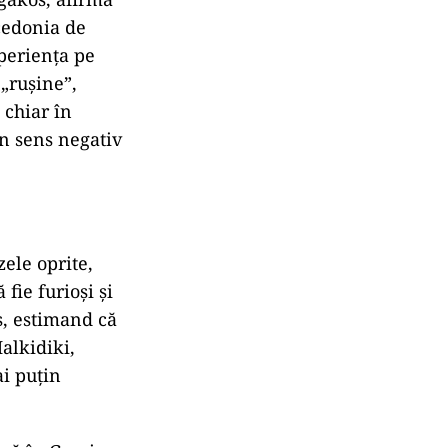
cedonia de
xperiența pe
 „rușine”,
 chiar în
în sens negativ
ele oprite,
fie furioși și
s, estimand că
Halkidiki,
ai puțin