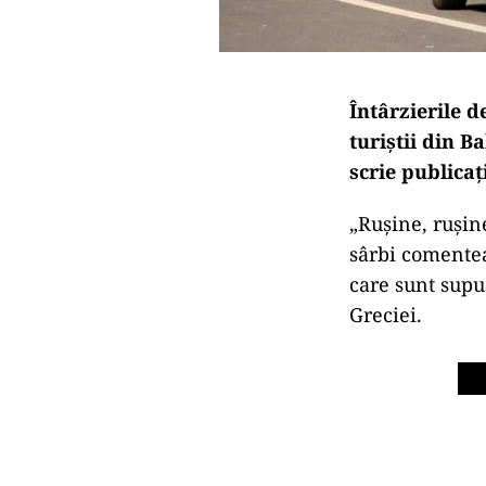
Întârzierile d
turiștii din B
scrie publicaț
„Rușine, rușine
sârbi comentea
care sunt supuș
Greciei.