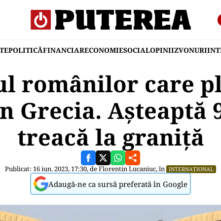
TE
POLITICĂ
FINANCIAR
ECONOMIE
SOCIAL
OPINII
ZVONURI
IN
ul românilor care pl
în Grecia. Așteaptă 
treacă la graniță
Publicat: 16 iun. 2023, 17:30, de
Florentin Lucaniuc
, în
INTERNAȚIONAL
Adaugă-ne ca sursă preferată în Google