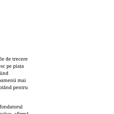
le de trecere
sc pe piața
fiind
, oamenii mai
optând pentru
fondatorul
rgakos, afirmă