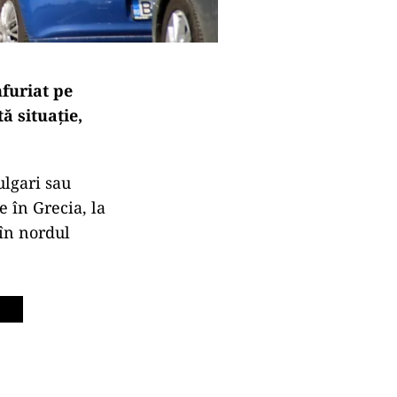
nfuriat pe
ă situație,
ulgari sau
 în Grecia, la
 în nordul