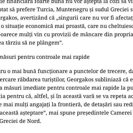
ție financiară foarte bună nu vor aștepta la cozi să v
tat să prefere Turcia, Muntenegru și sudul Greciei sa
gakos, avertizând că „singurii care nu vor fi afectați 
 o situație economică mai proastă, care nu cheltuie
eoarece mulți vin cu provizii de mâncare din propria
rea târziu să ne plângem”.
măsuri pentru controale mai rapide
tru o mai bună funcționare a punctelor de trecere, da
ercare răbdarea turiștilor, Georgakos subliniază că 
ia măsuri imediate pentru controale mai rapide la p
ia pentru că, altfel, și în ​​această vară se va repeta a
 mai mulți angajați la frontieră, de detașări sau redi
 această așteptare”, mai spune președintele Camere
Greciei de Nord.