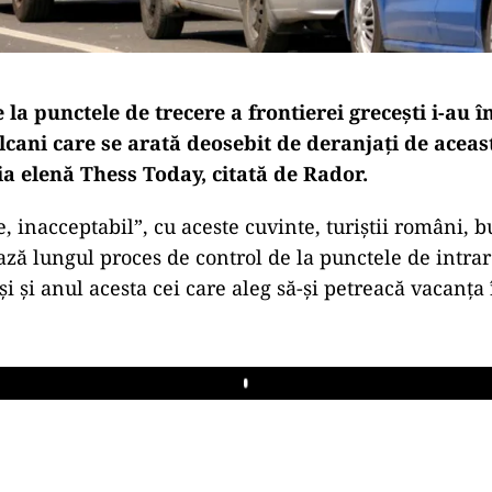
e la punctele de trecere a frontierei grecești i-au î
alcani care se arată deosebit de deranjați de aceast
ia elenă Thess Today, citată de Rador.
, inacceptabil”, cu aceste cuvinte, turiștii români, b
ză lungul proces de control de la punctele de intrare
i și anul acesta cei care aleg să-și petreacă vacanța
Play