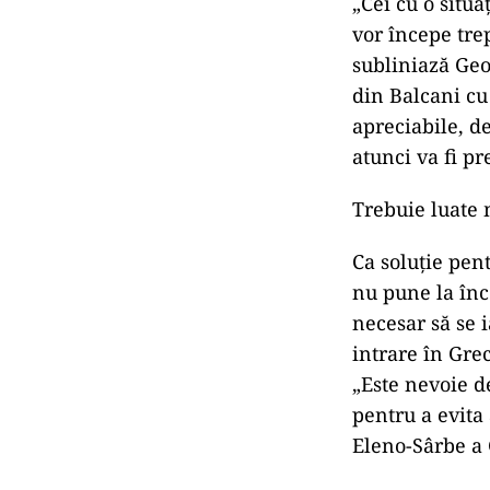
„Cei cu o situa
vor începe trep
subliniază Geor
din Balcani cu
apreciabile, d
atunci va fi p
Trebuie luate 
Ca soluție pen
nu pune la înc
necesar să se 
intrare în Grec
„Este nevoie de
pentru a evita
Eleno-Sârbe a 