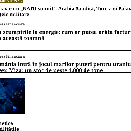
TERNAȚIONAL
naște un „NATO sunnit”: Arabia Saudită, Turcia și Pakis
țele militare
rea Financiara
n scumpirile la energie: cum ar putea arăta factur
n această toamnă
rea Financiara
mânia intră în jocul marilor puteri pentru uraniul
ger. Miza: un stoc de peste 1.000 de tone
netice
litățile