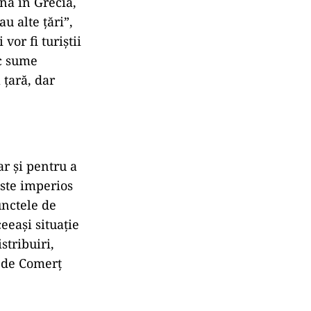
ină în Grecia,
u alte țări”,
vor fi turiștii
sc sume
 țară, dar
r și pentru a
este imperios
unctele de
ceeași situație
stribuiri,
i de Comerț