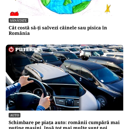
SĂNĂTATE
Cât costă să-ți salvezi câinele sau pisica în
România
AUTO
Schimbare pe piața auto: românii cumpără mai
puține mașini, însă tot mai multe sunt noi