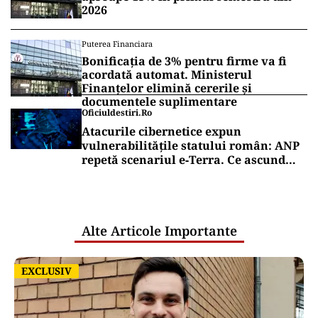
2026
Puterea Financiara
Bonificația de 3% pentru firme va fi
acordată automat. Ministerul
Finanțelor elimină cererile și
documentele suplimentare
Oficiuldestiri.ro
Atacurile cibernetice expun
vulnerabilitățile statului român: ANP
repetă scenariul e‑Terra. Ce ascund
comunicările oficiale și cine răspunde
pentru mentenanța IT a instituțiilor
publice
Alte Articole Importante
EXCLUSIV
EXCLUSIV