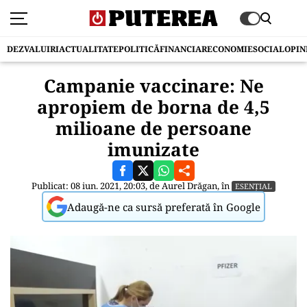
DEZVALUIRI
ACTUALITATE
POLITICĂ
FINANCIAR
ECONOMIE
SOCIAL
OPIN
Campanie vaccinare: Ne
apropiem de borna de 4,5
milioane de persoane
imunizate
Publicat: 08 iun. 2021, 20:03, de
Aurel Drăgan
, în
ESENȚIAL
Adaugă-ne ca sursă preferată în Google