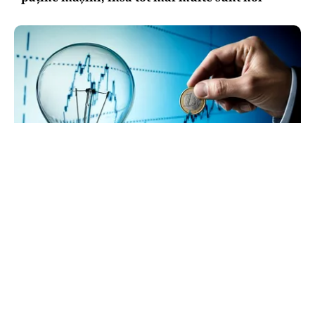
ECONOMIE
Cel mai scump kilowatt e cel pe care nu-l poți
muta
TOS
Politica Cookies
Protecția Datelor Personale
Despre Noi
Publicitate
Echipa