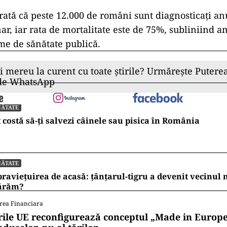
rată că peste 12.000 de români sunt diagnosticați an
, iar rata de mortalitate este de 75%, subliniind 
me de sănătate publică.
ii mereu la curent cu toate știrile? Urmărește Puterea
 de WhatsApp
NĂTATE
 costă să-ți salvezi câinele sau pisica în România
NĂTATE
raviețuirea de acasă: țânțarul-tigru a devenit vecinul
ărăm?
rea Financiara
rile UE reconfigurează conceptul „Made in Europe