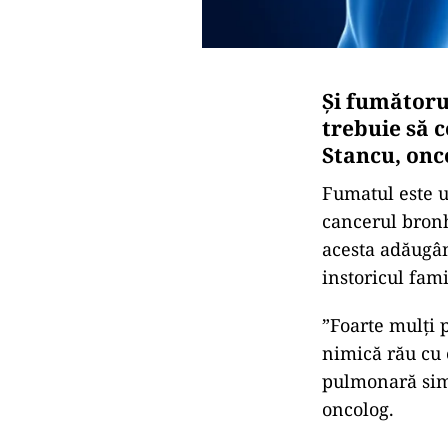
Și fumătoru
trebuie să 
Stancu, onc
Fumatul este u
cancerul bronh
acesta adăugân
instoricul fam
”Foarte mulți 
nimică rău cu 
pulmonară simp
oncolog.