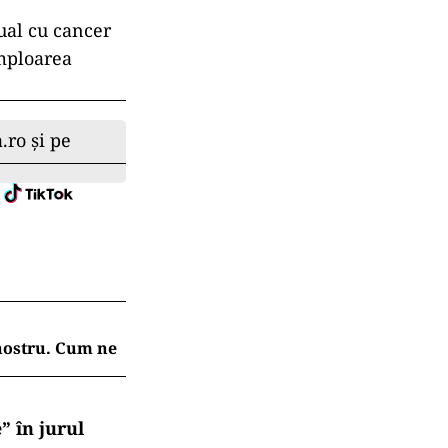
ual cu cancer
amploarea
.ro și pe
 nostru. Cum ne
” în jurul