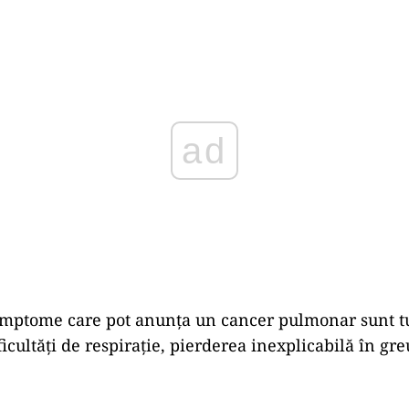
ad
simptome care pot anunța un cancer pulmonar sunt t
ficultăți de respirație, pierderea inexplicabilă în gre