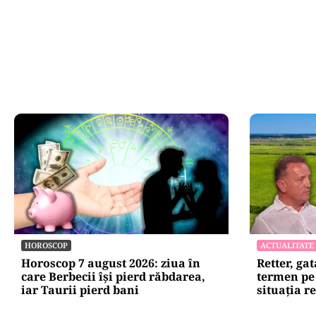
HOROSCOP
ACTUALITATE
Horoscop 7 august 2026: ziua în
Retter, gat
care Berbecii își pierd răbdarea,
termen pe 
iar Taurii pierd bani
situația r