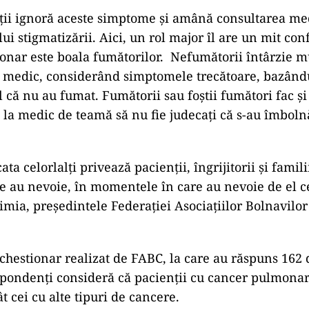
ii ignoră aceste simptome și amână consultarea me
ui stigmatizării. Aici, un rol major îl are un mit co
nar este boala fumătorilor. Nefumătorii întârzie m
a medic, considerând simptomele trecătoare, bazând
l că nu au fumat. Fumătorii sau foștii fumători fac și
 la medic de teamă să nu fie judecați că s-au îmboln
ata celorlalți privează pacienții, îngrijitorii și famil
re au nevoie, în momentele în care au nevoie de el c
imia, președintele Federației Asociațiilor Bolnavilo
hestionar realizat de FABC, la care au răspuns 162 
pondenți consideră că pacienții cu cancer pulmonar
 cei cu alte tipuri de cancere.