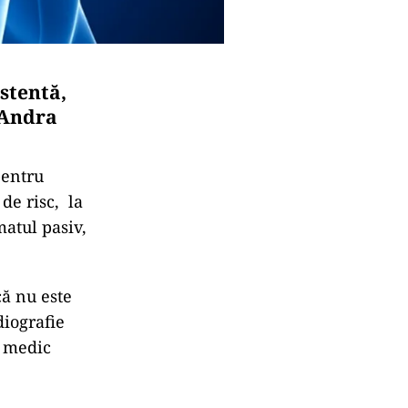
stentă,
 Andra
pentru
de risc, la
atul pasiv,
că nu este
diografie
, medic