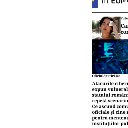
pr
Pute
Ca
co
Oficiuldestiri.ro
Atacurile ciber
expun vulnerabi
statului român
repetă scenariu
Ce ascund comu
oficiale și cin
pentru mentena
instituțiilor pu