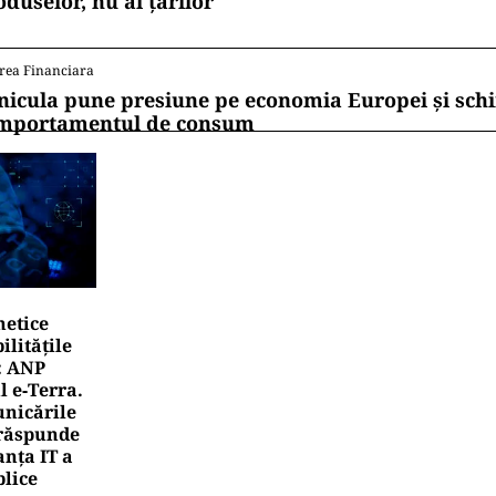
oduselor, nu al țărilor
rea Financiara
nicula pune presiune pe economia Europei și sc
mportamentul de consum
netice
litățile
: ANP
l e‑Terra.
nicările
e răspunde
nța IT a
blice