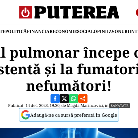
TE
POLITICĂ
FINANCIAR
ECONOMIE
SOCIAL
OPINII
ZVONURI
IN
l pulmonar începe c
stentă și la fumatori,
nefumători!
Publicat: 14 dec. 2023, 19:30, de
Magda Marincovici
, în
SĂNĂTATE
Adaugă-ne ca sursă preferată în Google