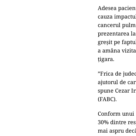
Adesea pacienț
cauza impactul
cancerul pulmo
prezentarea l
greșit pe faptu
a amâna vizita
țigara.
”Frica de judec
ajutorul de ca
spune Cezar Ir
(FABC).
Conform unui c
30% dintre res
mai aspru decât