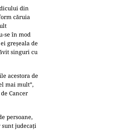
dicului din
nform căruia
ult
u-se în mod
 ei greșeala de
ăvit singuri cu
iile acestora de
el mai mult”,
r de Cancer
de persoane,
 sunt judecați