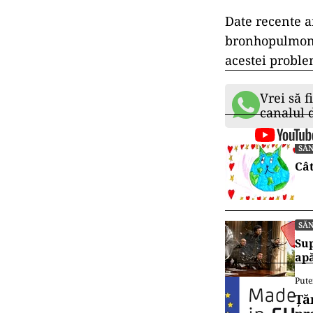
Date recente a
bronhopulmonar
acestei proble
Vrei să f
canalul
SĂ
Cât
SĂ
Sup
ap
Pute
Ță