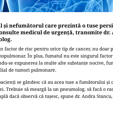
l și nefumătorul care prezintă o tuse persi
consulte medicul de urgență, transmite dr.
olog.
n factor de risc pentru orice tip de cancer, nu doar 
opulmonar. În plus, fumatul nu este singurul factor 
du-se expunerea la multe alte substanțe nocive, fum
ilial de tumori pulmonare.
pacienți se gândesc că au acea tuse a fumătorului și 
ei. Trebuie să meargă la un pneumolog, să facă o ra
lă dacă observă că tușesc, spune dr. Andra Stancu