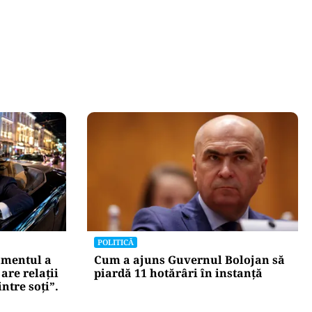
POLITICĂ
amentul a
Cum a ajuns Guvernul Bolojan să
are relații
piardă 11 hotărâri în instanță
ntre soți”.