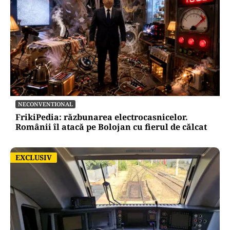
NECONVENTIONAL
FrikiPedia: răzbunarea electrocasnicelor.
Românii îl atacă pe Bolojan cu fierul de călcat
EXCLUSIV
EXCLUSIV