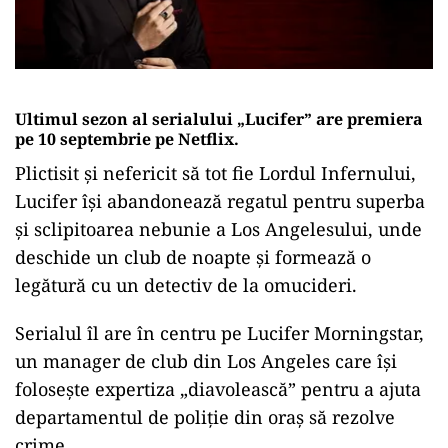
Ultimul sezon al serialului „Lucifer” are premiera
pe 10 septembrie pe Netflix.
Plictisit şi nefericit să tot fie Lordul Infernului,
Lucifer îşi abandonează regatul pentru superba
şi sclipitoarea nebunie a Los Angelesului, unde
deschide un club de noapte şi formează o
legătură cu un detectiv de la omucideri.
Serialul îl are în centru pe Lucifer Morningstar,
un manager de club din Los Angeles care îşi
foloseşte expertiza „diavolească” pentru a ajuta
departamentul de poliţie din oraş să rezolve
crime.