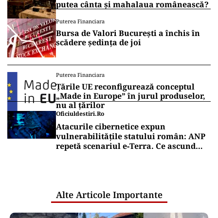
putea cânta și mahalaua românească?
Puterea Financiara
Bursa de Valori București a închis în
scădere ședința de joi
Puterea Financiara
Țările UE reconfigurează conceptul
„Made in Europe” în jurul produselor,
nu al țărilor
Oficiuldestiri.ro
Atacurile cibernetice expun
vulnerabilitățile statului român: ANP
repetă scenariul e‑Terra. Ce ascund
comunicările oficiale și cine răspunde
pentru mentenanța IT a instituțiilor
publice
Alte Articole Importante