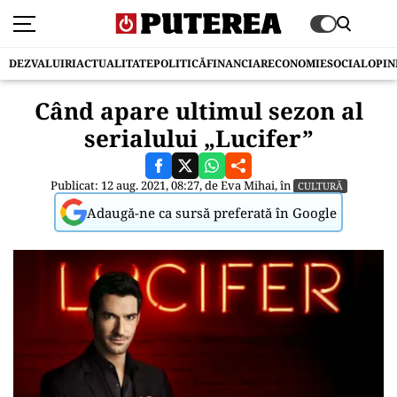
DEZVALUIRI
ACTUALITATE
POLITICĂ
FINANCIAR
ECONOMIE
SOCIAL
OPIN
Când apare ultimul sezon al
serialului „Lucifer”
Publicat: 12 aug. 2021, 08:27, de
Eva Mihai
, în
CULTURĂ
Adaugă-ne ca sursă preferată în Google