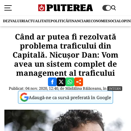
DEZVALUIRI
ACTUALITATE
POLITICĂ
FINANCIAR
ECONOMIE
SOCIAL
OPIN
Când ar putea fi rezolvată
problema traficului din
Capitală. Nicușor Dan: Vom
avea un sistem complet de
management al traficului
Publicat: 04 nov. 2020, 12:40, de
Mădălina Bălăceanu
, în
INTERN
Adaugă-ne ca sursă preferată în Google