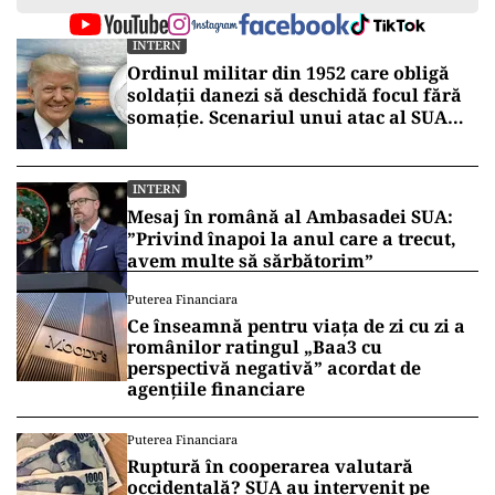
INTERN
Ordinul militar din 1952 care obligă
soldații danezi să deschidă focul fără
somație. Scenariul unui atac al SUA
asupra Groenlandei
INTERN
Mesaj în română al Ambasadei SUA:
”Privind înapoi la anul care a trecut,
avem multe să sărbătorim”
Puterea Financiara
Ce înseamnă pentru viața de zi cu zi a
românilor ratingul „Baa3 cu
perspectivă negativă” acordat de
agențiile financiare
Puterea Financiara
Ruptură în cooperarea valutară
occidentală? SUA au intervenit pe