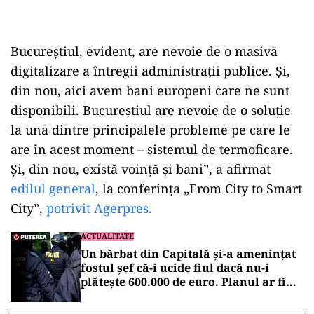
Bucureştiul, evident, are nevoie de o masivă
digitalizare a întregii administraţii publice. Şi,
din nou, aici avem bani europeni care ne sunt
disponibili. Bucureştiul are nevoie de o soluţie
la una dintre principalele probleme pe care le
are în acest moment – sistemul de termoficare.
Şi, din nou, există voinţă şi bani”, a afirmat
edilul general
, la conferinţa „From City to Smart
City”,
potrivit Agerpres.
ACTUALITATE
Un bărbat din Capitală și-a amenințat
fostul șef că-i ucide fiul dacă nu-i
plătește 600.000 de euro. Planul ar fi
fost pregătit de doi ani