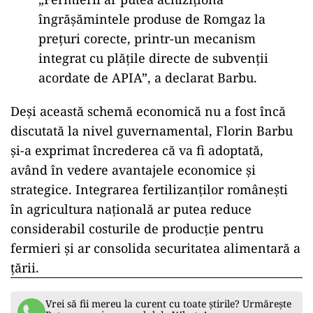
„Este inteligent să nu ardem gazul la
aragaz, ci să-l transformăm în produse
competitive pentru piața internă și
europeană”, a explicat ministrul.
La rândul său, ministrul Agriculturii, Florin
Barbu, a anunțat că, în cazul în care Romgaz va
prelua Azomureș, ministerul ar putea
implementa o schemă de sprijin pentru
fermierii care cumpără fertilizanți românești.
„Fermierii ar putea achiziționa
îngrășămintele produse de Romgaz la
prețuri corecte, printr-un mecanism
integrat cu plățile directe de subvenții
acordate de APIA”, a declarat Barbu.