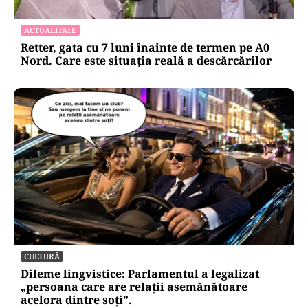
HOROSCOP
Horoscop 7 august 2026: ziua în care Berbecii își
pierd răbdarea, iar Taurii pierd bani
ACTUALITATE
Retter, gata cu 7 luni înainte de termen pe A0
Nord. Care este situația reală a descărcărilor