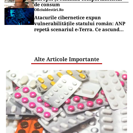
ECONOMIE
Cel mai scump kilowatt e cel pe care
nu-l poți muta
Puterea Financiara
Țările UE reconfigurează conceptul
„Made in Europe” în jurul produselor,
nu al țărilor
Puterea Financiara
Canicula pune presiune pe economia
Europei și schimbă comportamentul
de consum
Oficiuldestiri.ro
Atacurile cibernetice expun
vulnerabilitățile statului român: ANP
repetă scenariul e‑Terra. Ce ascund
comunicările oficiale și cine răspunde
pentru mentenanța IT a instituțiilor