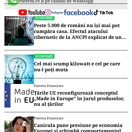
Deși această schemă economică nu a fost încă
discutată la nivel guvernamental, Florin Barbu
și-a exprimat încrederea că va fi adoptată,
având în vedere avantajele economice și
strategice. Integrarea fertilizanților românești
în agricultura națională ar putea reduce
considerabil costurile de producție pentru
fermieri și ar consolida securitatea alimentară a
țării.
Vrei să fii mereu la curent cu toate știrile? Urmărește
Puterea.ro și pe canalul de WhatsApp
ECONOMIE
Peste 5.000 de români nu își mai pot
cumpăra casa. Efectul atacului
cibernetic de la ANCPI explicat de un
broker