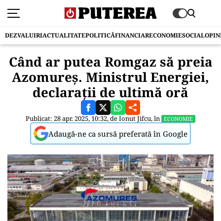
DEZVALUIRI
ACTUALITATE
POLITICĂ
FINANCIAR
ECONOMIE
SOCIAL
OPIN
Când ar putea Romgaz să preia
Azomureș. Ministrul Energiei,
declaraţii de ultimă oră
Publicat: 28 apr. 2025, 10:32, de
Ionut Jifcu
, în
ECONOMIE
Adaugă-ne ca sursă preferată în Google