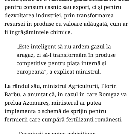
ECONOMIE
Statul plătește 46 de milioane de euro
pentru un combinat din 1968
Potrivit ministrului,
Romgaz
a angajat deja o
firmă de consultanță pentru a efectua analiza de
tip due diligence necesară preluării.
Sebastian Burduja a subliniat că România are
acum șansa de a valorifica gazul natural nu doar
pentru consum casnic sau export, ci și pentru
dezvoltarea industriei, prin transformarea
resursei în produse cu valoare adăugată, cum ar
fi îngrășămintele chimice.