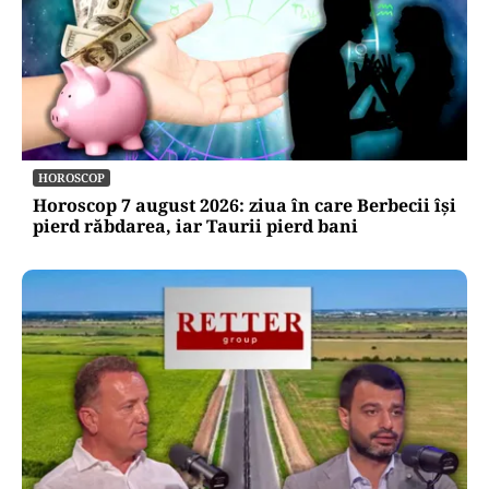
ACTUALITATE
Trenul rămâne o saună în România! CFR
Călători nu are încă aprobat bugetul de
venituri și cheltuieli pentru 2026