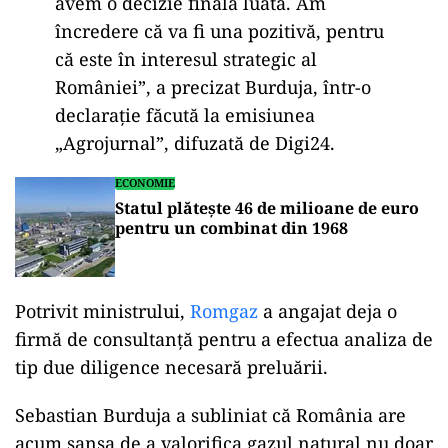
chimice funcțional din România, situat la Târgu
Mureș, are capacitatea de a acoperi aproximativ
60% din cererea internă de fertilizanți.
Activitatea sa a fost suspendată în ultimele luni
din cauza prețurilor ridicate la gaze naturale,
însă preluarea de către Romgaz ar putea reporni
producția și reduce dependența de importuri.
„În următoarele trei, patru, poate cinci
luni, până la finalul anului, vrem să
avem o decizie finală luată. Am
încredere că va fi una pozitivă, pentru
că este în interesul strategic al
României”, a precizat Burduja, într-o
declarație făcută la emisiunea
„Agrojurnal”, difuzată de Digi24.