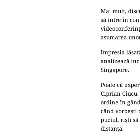
Mai mult, disc
să intre în con
videoconferințe 
asumarea unor 
Impresia lăsată
analizează inc
Singapore.
Poate că exper
Ciprian Ciucu.
ordine în gând
când vorbești d
puciul, riști s
distanță.