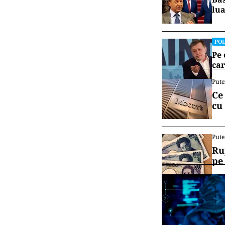
lua
POL
Pe 
car
Pute
Ce
cu
Pute
Ru
pe