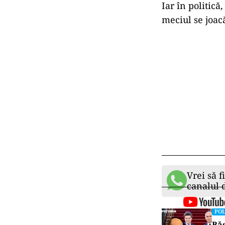
Iar în politică
meciul se joac
Vrei să f
canalul
POL
Băs