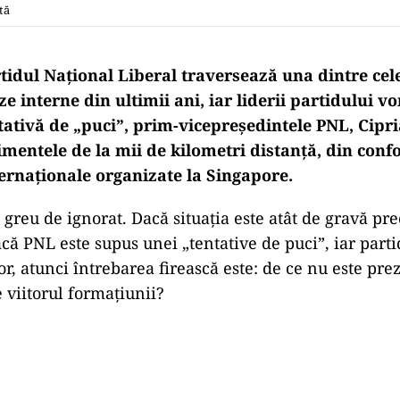
tă
rtidul Național Liberal traversează una dintre cel
ze interne din ultimii ani, iar liderii partidului v
tativă de „puci”, prim-vicepreședintele PNL, Cipr
mentele de la mii de kilometri distanță, din conf
ternaționale organizate la Singapore.
 greu de ignorat. Dacă situația este atât de gravă pr
că PNL este supus unei „tentative de puci”, iar partid
or, atunci întrebarea firească este: de ce nu este pre
 viitorul formațiunii?
Play