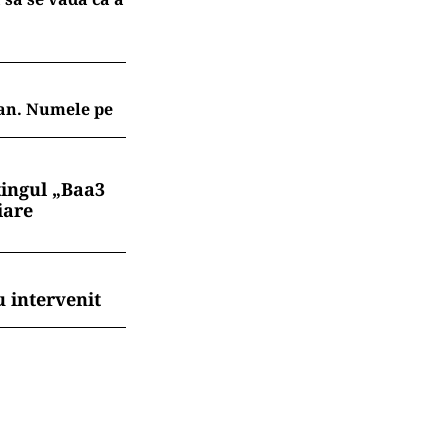
jan. Numele pe
tingul „Baa3
iare
 intervenit