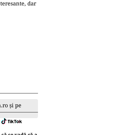
interesante, dar
.ro și pe
 să se vadă că a