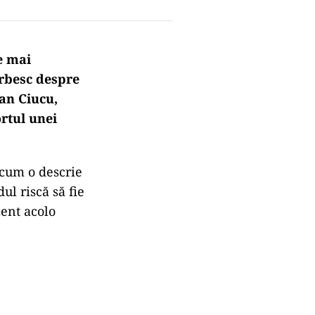
e mai
orbesc despre
ian Ciucu,
ortul unei
ecum o descrie
ul riscă să fie
zent acolo