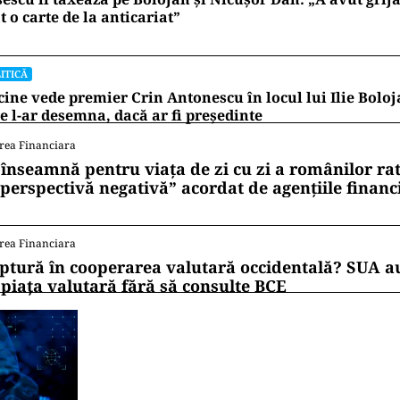
t o carte de la anticariat”
ITICĂ
cine vede premier Crin Antonescu în locul lui Ilie Bolo
e l-ar desemna, dacă ar fi președinte
rea Financiara
 înseamnă pentru viața de zi cu zi a românilor ra
 perspectivă negativă” acordat de agențiile financ
rea Financiara
ptură în cooperarea valutară occidentală? SUA au
 piața valutară fără să consulte BCE