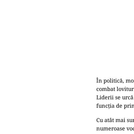
În politică, m
combat lovitur
Liderii se urcă
funcția de pri
Cu atât mai su
numeroase voci