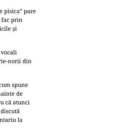
e pisica” pare
 fac prin
cile și
 vocali
ie-norii din
a cum spune
nainte de
u că atunci
 discută
ntariu la