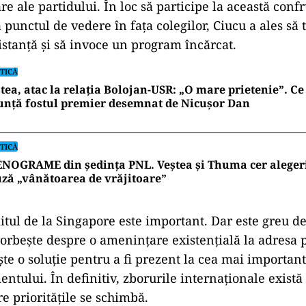
are ale partidului. În loc să participe la această conf
nă punctul de vedere în fața colegilor, Ciucu a ales să
istanță și să invoce un program încărcat.
TICĂ
tea, atac la relația Bolojan-USR: „O mare prietenie”. C
unță fostul premier desemnat de Nicușor Dan
TICĂ
NOGRAME din ședința PNL. Veștea și Thuma cer alegeri î
ză „vânătoarea de vrăjitoare”
tul de la Singapore este important. Dar este greu d
vorbește despre o amenințare existențială la adresa 
ște o soluție pentru a fi prezent la cea mai importan
entului. În definitiv, zborurile internaționale exist
are prioritățile se schimbă.