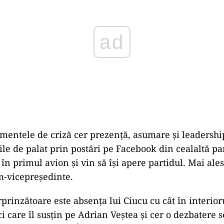
omentele de criză cer prezență, asumare și leadershi
ile de palat prin postări pe Facebook din cealaltă par
 în primul avion și vin să își apere partidul. Mai al
m-vicepreședinte.
rprinzătoare este absența lui Ciucu cu cât în interior
 care îl susțin pe Adrian Veștea și cer o dezbatere s