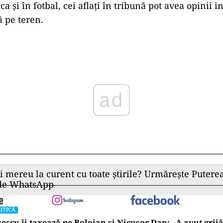
, ca și în fotbal, cei aflați în tribună pot avea opinii 
ă pe teren.
ad
ii mereu la curent cu toate știrile? Urmărește Puterea
 de WhatsApp
ITICĂ
escu îi taxează pe Bolojan și Nicușor Dan: „A avut grijă