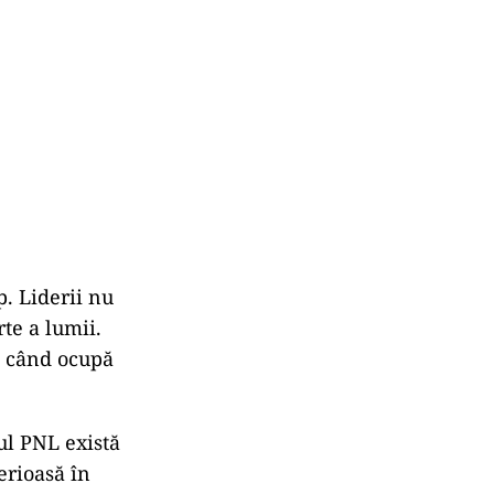
p. Liderii nu
te a lumii.
es când ocupă
ul PNL există
erioasă în