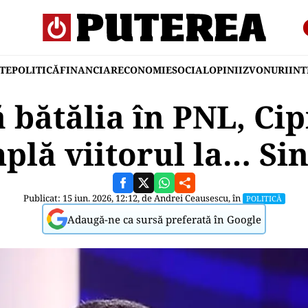
TE
POLITICĂ
FINANCIAR
ECONOMIE
SOCIAL
OPINII
ZVONURI
IN
 bătălia în PNL, Ci
plă viitorul la… Si
Publicat: 15 iun. 2026, 12:12, de
Andrei Ceausescu
, în
POLITICĂ
Adaugă-ne ca sursă preferată în Google