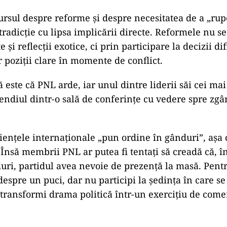
ursul despre reforme și despre necesitatea de a „rup
tradicție cu lipsa implicării directe. Reformele nu se
și reflecții exotice, ci prin participare la decizii difi
poziții clare în momente de conflict.
 este că PNL arde, iar unul dintre liderii săi cei mai
endiul dintr-o sală de conferințe cu vedere spre zgâr
iențele internaționale „pun ordine în gânduri”, aș
 Însă membrii PNL ar putea fi tentați să creadă că, î
uri, partidul avea nevoie de prezență la masă. Pentr
espre un puci, dar nu participi la ședința în care se
ă transformi drama politică într-un exercițiu de come