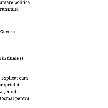
runtare politică
 transmită
e Guvern
n filiale și
e explicat cum
propriului
tă ședință
ă tocmai pentru