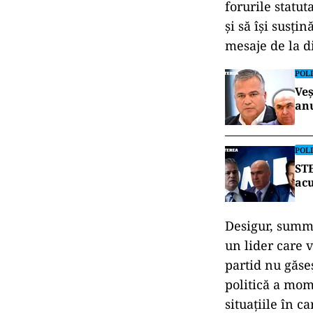
forurile statut
și să își susți
mesaje de la d
POLI
Veș
an
POLI
STE
acu
Desigur, summi
un lider care 
partid nu găse
politică a mom
situațiile în c