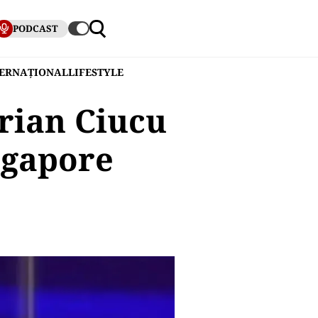
PODCAST
TERNAȚIONAL
LIFESTYLE
prian Ciucu
ngapore